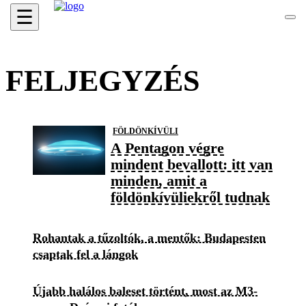
☰
FELJEGYZÉS
FÖLDÖNKÍVÜLI
A Pentagon végre
mindent bevallott: itt van
minden, amit a
földönkívüliekről tudnak
Rohantak a tűzoltók, a mentők: Budapesten
csaptak fel a lángok
Újabb halálos baleset történt, most az M3-