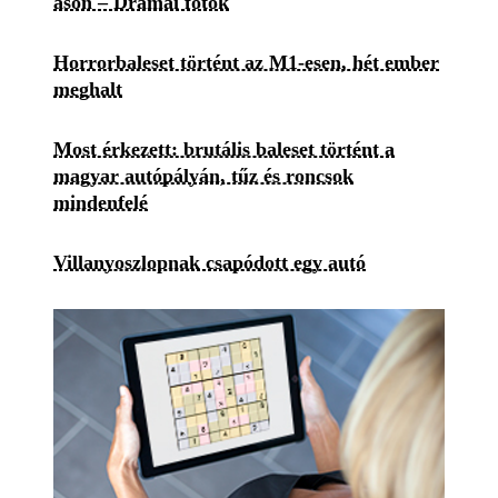
ason – Drámai fotók
Horrorbaleset történt az M1-esen, hét ember
meghalt
Most érkezett: brutális baleset történt a
magyar autópályán, tűz és roncsok
mindenfelé
Villanyoszlopnak csapódott egy autó