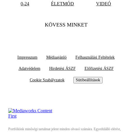
0-24
ÉLETMÓD
VIDEÓ
KÖVESS MINKET
Impresszum
Médiaajánló
Felhasználási Feltételek
Adatvédelem
Hirdetési ÁSZF
Előfizetési ÁSZF
Cookie Szabályzatok
Sütibeállítások
Portfóliónk minőségi tartalmat jelent minden olvasó számára. Egyedülálló elérést,