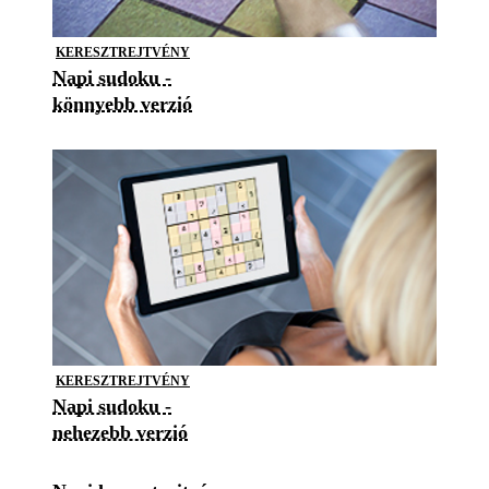
KERESZTREJTVÉNY
Napi sudoku -
könnyebb verzió
KERESZTREJTVÉNY
Napi sudoku -
nehezebb verzió