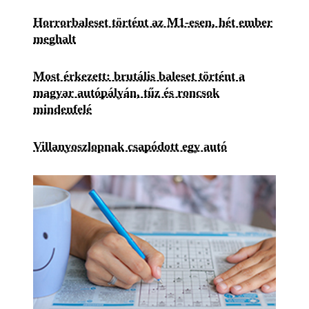
Horrorbaleset történt az M1-esen, hét ember
meghalt
Most érkezett: brutális baleset történt a
magyar autópályán, tűz és roncsok
mindenfelé
Villanyoszlopnak csapódott egy autó