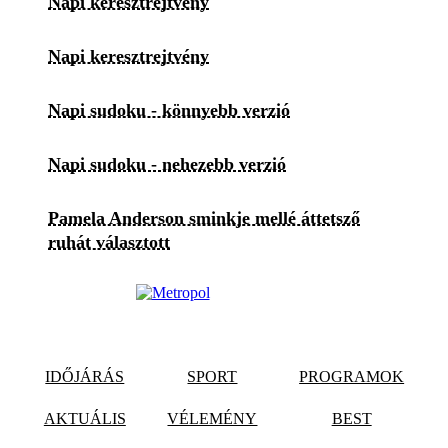
Napi keresztrejtvény
Napi keresztrejtvény
Napi sudoku - könnyebb verzió
Napi sudoku - nehezebb verzió
Pamela Anderson sminkje mellé áttetsző
ruhát választott
IDŐJÁRÁS
SPORT
PROGRAMOK
AKTUÁLIS
VÉLEMÉNY
BEST