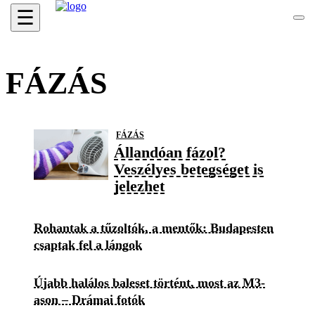
☰
FÁZÁS
FÁZÁS
Állandóan fázol?
Veszélyes betegséget is
jelezhet
Rohantak a tűzoltók, a mentők: Budapesten
csaptak fel a lángok
Újabb halálos baleset történt, most az M3-
ason – Drámai fotók