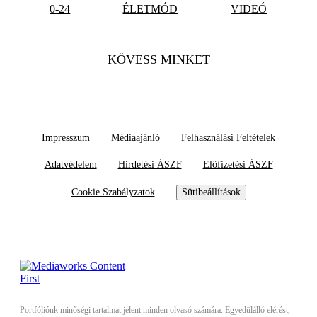
0-24
ÉLETMÓD
VIDEÓ
KÖVESS MINKET
Impresszum
Médiaajánló
Felhasználási Feltételek
Adatvédelem
Hirdetési ÁSZF
Előfizetési ÁSZF
Cookie Szabályzatok
Sütibeállítások
Portfóliónk minőségi tartalmat jelent minden olvasó számára. Egyedülálló elérést,