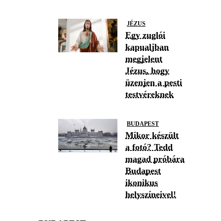
JÉZUS
Egy zuglói
kapualjban
megjelent
Jézus, hogy
üzenjen a pesti
testvéreknek
BUDAPEST
Mikor készült
a fotó? Tedd
magad próbára
Budapest
ikonikus
helyszíneivel!