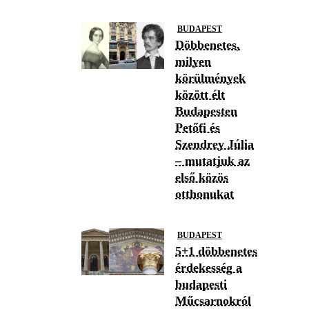
BUDAPEST
Döbbenetes,
milyen
körülmények
között élt
Budapesten
Petőfi és
Szendrey Júlia
– mutatjuk az
első közös
otthonukat
BUDAPEST
5+1 döbbenetes
érdekesség a
budapesti
Műcsarnokról