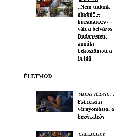
„Nem tudunk
aludni” –
kocsmaparadicsommá
vált a belváros
Budapesten,
amióta
beköszöntött a
jó idő
ÉLETMÓD
M
AGAS VÉRNYOMÁS
Ezt teszi a
vérnyomással a
kevés alvás
CSILLAGJEGY