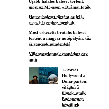
Újabb halálos baleset történt,
most az M3-ason – Drámai fotók
Horrorbaleset történt az M1-
esen, hét ember meghalt
Most érkezett: brutális baleset
történt a magyar autópályán, tűz
és roncsok mindenfelé
Villanyoszlopnak csapódott egy
autó
BUDAPEST
Hollywood a
Duna-parton:
világhírű
filmek, amik
Budapesten
készültek