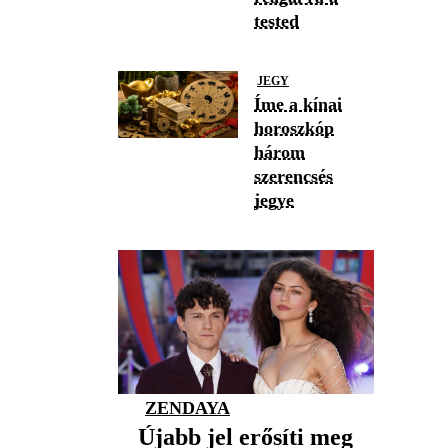
tested
JEGY
Íme a kínai
horoszkóp
három
szerencsés
jegye
ZENDAYA
Újabb jel erősíti meg