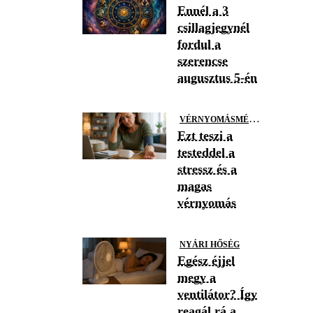
Ennél a 3
csillagjegynél
fordul a
szerencse
augusztus 5-én
V
ÉRNYOMÁSMÉRÉS
Ezt teszi a
testeddel a
stressz és a
magas
vérnyomás
NYÁRI HŐSÉG
Egész éjjel
megy a
ventilátor? Így
reagál rá a