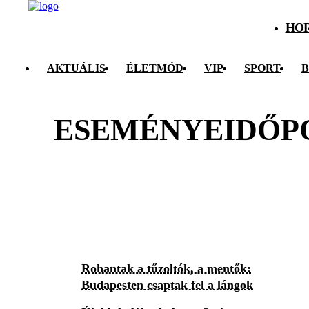
HO
AKTUÁLIS
ÉLETMÓD
VIP
SPORT
B
ESEMÉNYEIDŐP
Rohantak a tűzoltók, a mentők:
Budapesten csaptak fel a lángok