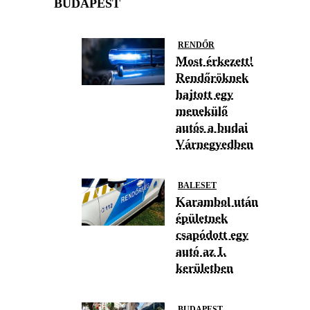
BUDAPEST
RENDŐR
Most érkezett!
Rendőröknek
hajtott egy
menekülő
autós a budai
Várnegyedben
BALESET
Karambol után
épületnek
csapódott egy
autó az I.
kerületben
BUDAPEST