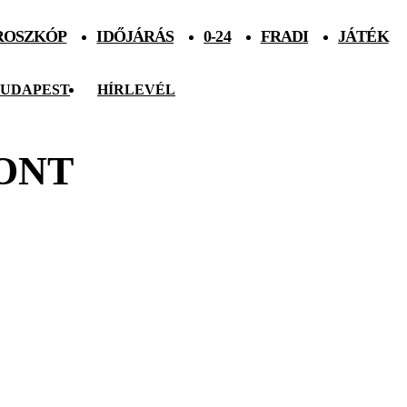
ROSZKÓP
IDŐJÁRÁS
0-24
FRADI
JÁTÉK
UDAPEST
HÍRLEVÉL
ONT