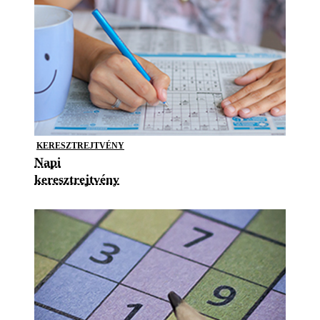
KERESZTREJTVÉNY
Napi
keresztrejtvény