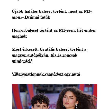
Újabb halálos baleset történt, most az M3-
ason – Drámai fotók
Horrorbaleset történt az M1-esen, hét ember
meghalt
Most érkezett: brutális baleset történt a
magyar autópályán, tűz és roncsok
mindenfelé
Villanyoszlopnak csapódott egy autó