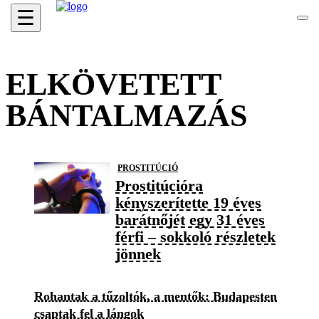
☰
ELKÖVETETT
BÁNTALMAZÁS
PROSTITÚCIÓ
Prostitúcióra
kényszerítette 19 éves
barátnőjét egy 31 éves
férfi – sokkoló részletek
jönnek
Rohantak a tűzoltók, a mentők: Budapesten
csaptak fel a lángok