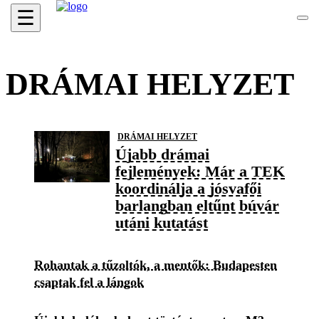
☰
DRÁMAI HELYZET
DRÁMAI HELYZET
Újabb drámai
fejlemények: Már a TEK
koordinálja a jósvafői
barlangban eltűnt búvár
utáni kutatást
Rohantak a tűzoltók, a mentők: Budapesten
csaptak fel a lángok