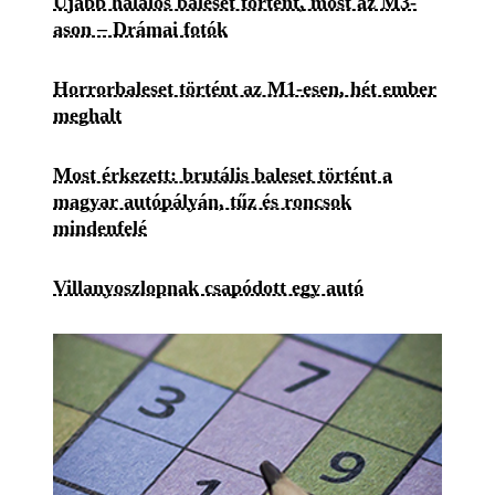
Újabb halálos baleset történt, most az M3-
ason – Drámai fotók
Horrorbaleset történt az M1-esen, hét ember
meghalt
Most érkezett: brutális baleset történt a
magyar autópályán, tűz és roncsok
mindenfelé
Villanyoszlopnak csapódott egy autó