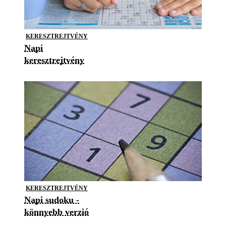
KERESZTREJTVÉNY
Napi
keresztrejtvény
KERESZTREJTVÉNY
Napi sudoku -
könnyebb verzió