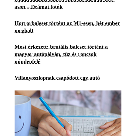
ason – Drámai fotók
Horrorbaleset történt az M1-esen, hét ember
meghalt
Most érkezett: brutális baleset történt a
magyar autópályán, tűz és roncsok
mindenfelé
Villanyoszlopnak csapódott egy autó