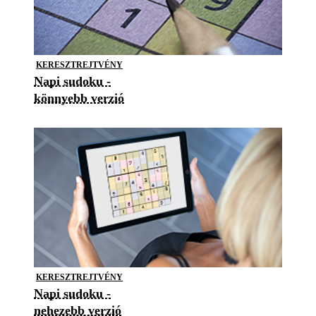
KERESZTREJTVÉNY
Napi sudoku -
könnyebb verzió
KERESZTREJTVÉNY
Napi sudoku -
nehezebb verzió