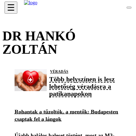
☰
DR HANKÓ
ZOLTÁN
VÉRADÁS
Több helyszínen is lesz
lehetőség véradásra a
patikanapokon
Rohantak a tűzoltók, a mentők: Budapesten
csaptak fel a lángok
Újabb halálos baleset történt, most az M3-