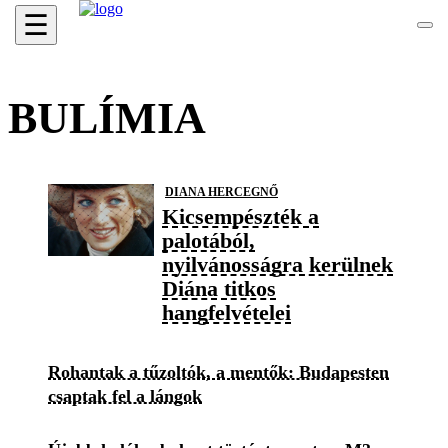
☰
BULÍMIA
DIANA HERCEGNŐ
Kicsempészték a
palotából,
nyilvánosságra kerülnek
Diána titkos
hangfelvételei
Rohantak a tűzoltók, a mentők: Budapesten
csaptak fel a lángok