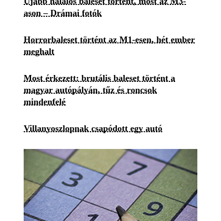
Újabb halálos baleset történt, most az M3-
ason – Drámai fotók
Horrorbaleset történt az M1-esen, hét ember
meghalt
Most érkezett: brutális baleset történt a
magyar autópályán, tűz és roncsok
mindenfelé
Villanyoszlopnak csapódott egy autó