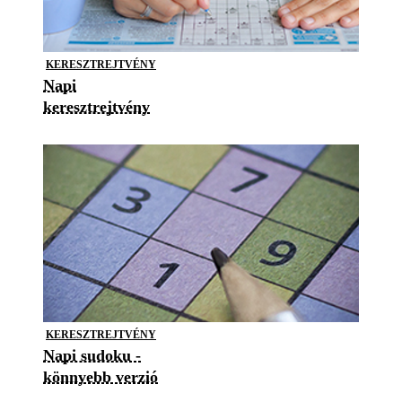
KERESZTREJTVÉNY
Napi
keresztrejtvény
KERESZTREJTVÉNY
Napi sudoku -
könnyebb verzió