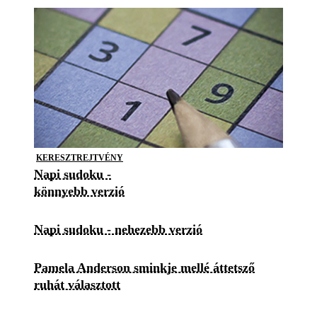
KERESZTREJTVÉNY
Napi sudoku -
könnyebb verzió
Napi sudoku - nehezebb verzió
Pamela Anderson sminkje mellé áttetsző
ruhát választott