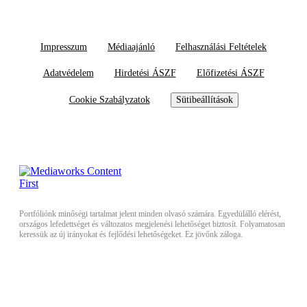
Impresszum
Médiaajánló
Felhasználási Feltételek
Adatvédelem
Hirdetési ÁSZF
Előfizetési ÁSZF
Cookie Szabályzatok
Sütibeállítások
Portfóliónk minőségi tartalmat jelent minden olvasó számára. Egyedülálló elérést,
országos lefedettséget és változatos megjelenési lehetőséget biztosít. Folyamatosan
keressük az új irányokat és fejlődési lehetőségeket. Ez jövőnk záloga.