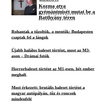
Kozma atya
gyémántmisét mutat be a
Batthyány téren
Rohantak a tűzoltók, a mentők: Budapesten
csaptak fel a lángok
Újabb halálos baleset történt, most az M3-
ason – Drámai fotók
Horrorbaleset történt az M1-esen, hét ember
meghalt
Most érkezett: brutális baleset történt a
magyar autópályán, tűz és roncsok
mindenfelé