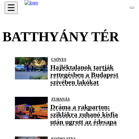
☰
BATTHYÁNY TÉR
CSÖVES
Hajléktalanok tartják
rettegésben a Budapest
szívében lakókat
ZUHANÁS
Dráma a rakparton:
sziklákra zuhanó kisfia
után ugrott az édesapa
KOZMA ATYA