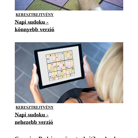
KERESZTREJTVÉNY
Napi sudoku -
könnyebb verzió
KERESZTREJTVÉNY
Napi sudoku -
nehezebb verzió