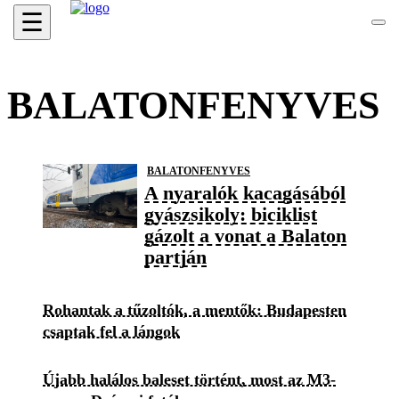
☰
BALATONFENYVES
BALATONFENYVES
A nyaralók kacagásából
gyászsikoly: biciklist
gázolt a vonat a Balaton
partján
Rohantak a tűzoltók, a mentők: Budapesten
csaptak fel a lángok
Újabb halálos baleset történt, most az M3-