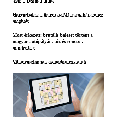
ason – Drámai fotók
Horrorbaleset történt az M1-esen, hét ember
meghalt
Most érkezett: brutális baleset történt a
magyar autópályán, tűz és roncsok
mindenfelé
Villanyoszlopnak csapódott egy autó