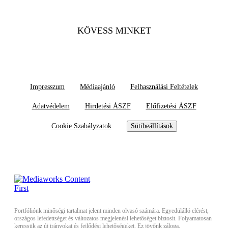
KÖVESS MINKET
Impresszum
Médiaajánló
Felhasználási Feltételek
Adatvédelem
Hirdetési ÁSZF
Előfizetési ÁSZF
Cookie Szabályzatok
Sütibeállítások
Portfóliónk minőségi tartalmat jelent minden olvasó számára. Egyedülálló elérést,
országos lefedettséget és változatos megjelenési lehetőséget biztosít. Folyamatosan
keressük az új irányokat és fejlődési lehetőségeket. Ez jövőnk záloga.