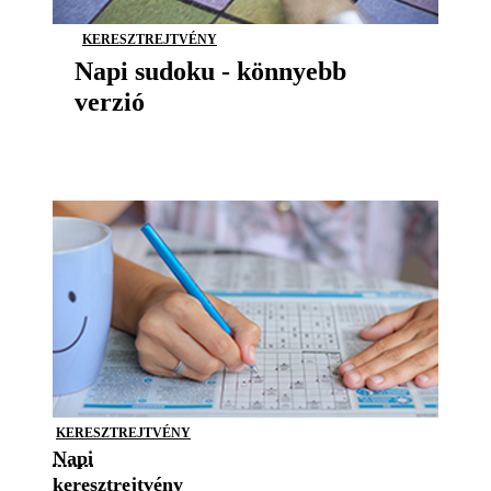
KERESZTREJTVÉNY
Napi sudoku - könnyebb
verzió
KERESZTREJTVÉNY
Napi
keresztrejtvény