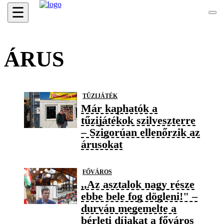
☰
ÁRUS
TŰZIJÁTÉK
Már kaphatók a
tűzijátékok szilveszterre
– Szigorúan ellenőrzik az
árusokat
FŐVÁROS
,,Az asztalok nagy része
ebbe bele fog dögleni!" –
durván megemelte a
bérleti díjakat a főváros