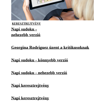
KERESZTREJTVÉNY
Napi sudoku -
nehezebb verzió
Georgina Rodriguez üzent a kritikusoknak
Napi sudoku - könnyebb verzió
Napi sudoku - nehezebb verzió
Napi keresztrejtvény
Napi keresztrejtvény