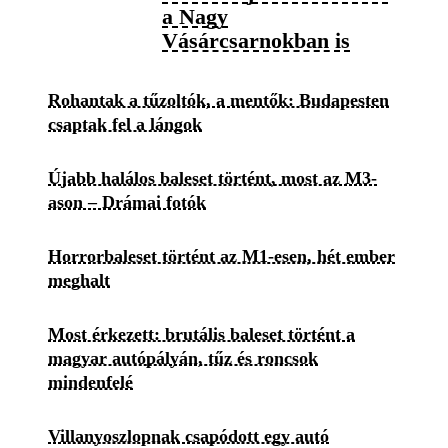
a Nagy
Vásárcsarnokban is
Rohantak a tűzoltók, a mentők: Budapesten
csaptak fel a lángok
Újabb halálos baleset történt, most az M3-
ason – Drámai fotók
Horrorbaleset történt az M1-esen, hét ember
meghalt
Most érkezett: brutális baleset történt a
magyar autópályán, tűz és roncsok
mindenfelé
Villanyoszlopnak csapódott egy autó