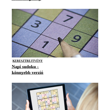
KERESZTREJTVÉNY
Napi sudoku -
könnyebb verzió