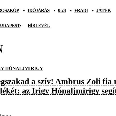
ROSZKÓP
IDŐJÁRÁS
0-24
FRADI
JÁTÉK
UDAPEST
HÍRLEVÉL
N
GY HÓNALJMIRIGY
gszakad a szív! Ambrus Zoli fia 
lékét: az Irigy Hónaljmirigy segí