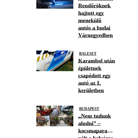
Rendőröknek
hajtott egy
menekülő
autós a budai
Várnegyedben
BALESET
Karambol után
épületnek
csapódott egy
autó az I.
kerületben
BUDAPEST
„Nem tudunk
aludni” –
kocsmaparadicsommá
vált a belváros