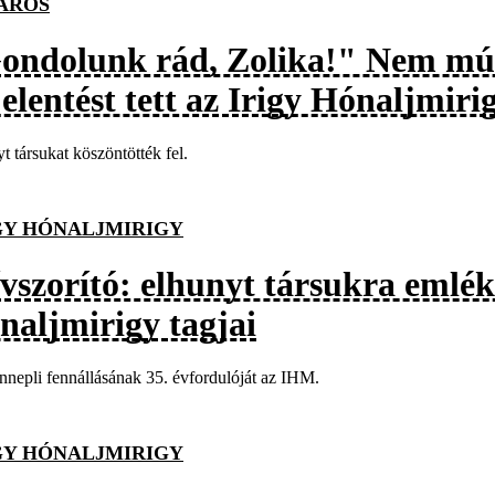
ÁROS
ondolunk rád, Zolika!" Nem múlik
elentést tett az Irigy Hónaljmiri
t társukat köszöntötték fel.
GY HÓNALJMIRIGY
ívszorító: elhunyt társukra emlék
naljmirigy tagjai
nnepli fennállásának 35. évfordulóját az IHM.
GY HÓNALJMIRIGY