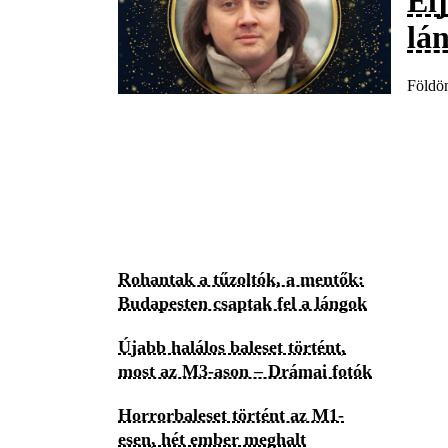
El
lá
Földön
Rohantak a tűzoltók, a mentők:
Budapesten csaptak fel a lángok
Újabb halálos baleset történt,
most az M3-ason – Drámai fotók
Horrorbaleset történt az M1-
esen, hét ember meghalt