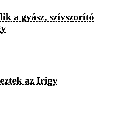
 a gyász, szívszorító
gy
eztek az Irigy