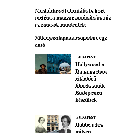
Most érkezett: brutális baleset
történt a magyar autópályán, tűz
és roncsok mindenfelé
Villanyoszlopnak csapódott egy
autó
BUDAPEST
Hollywood a
Duna-parton:
világhírű
filmek, amik
Budapesten
készültek
BUDAPEST
Döbbenetes,
milyen