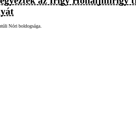
jegyezték az Irigy Hónaljmirigy 
nyát
túli Nóri boldogsága.