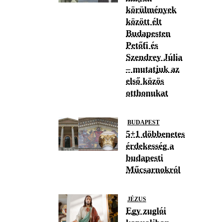
körülmények
között élt
Budapesten
Petőfi és
Szendrey Júlia
– mutatjuk az
első közös
otthonukat
BUDAPEST
5+1 döbbenetes
érdekesség a
budapesti
Műcsarnokról
JÉZUS
Egy zuglói