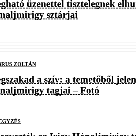
gható üzenettel tisztelegnek elhu
naljmirigy sztárjai
RUS ZOLTÁN
gszakad a szív: a temetőből jelen
naljmirigy tagjai – Fotó
EGYZÉS