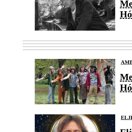
Me
Hó
AMB
Me
Hó
ELJ