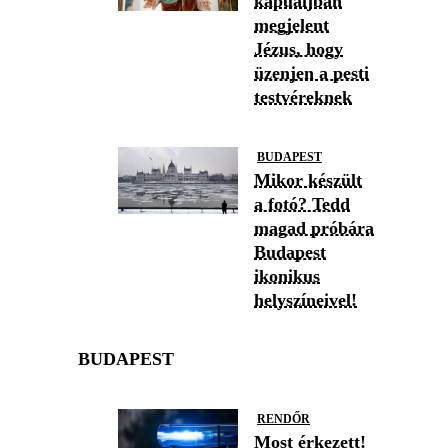
kapualjban
megjelent
Jézus, hogy
üzenjen a pesti
testvéreknek
BUDAPEST
Mikor készült
a fotó? Tedd
magad próbára
Budapest
ikonikus
helyszíneivel!
BUDAPEST
RENDŐR
Most érkezett!