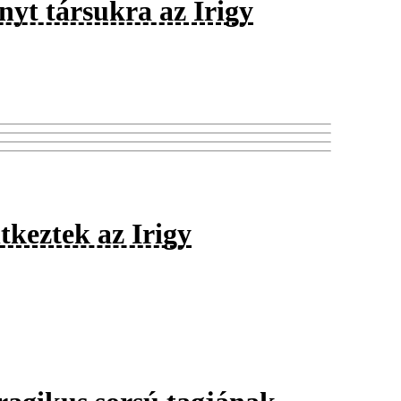
nyt társukra az Irigy
tkeztek az Irigy