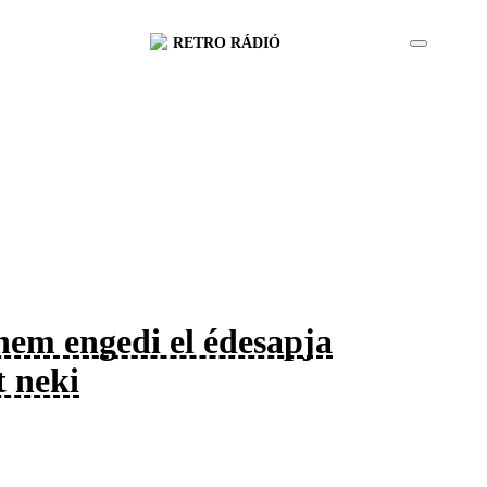
RETRO RÁDIÓ
nem engedi el édesapja
t neki