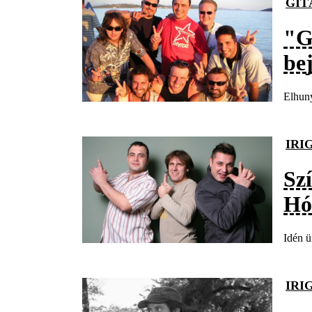
GIT
"G
bej
Elhuny
IRI
Sz
Hó
Idén ü
IRI