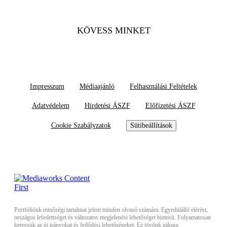
KÖVESS MINKET
Impresszum
Médiaajánló
Felhasználási Feltételek
Adatvédelem
Hirdetési ÁSZF
Előfizetési ÁSZF
Cookie Szabályzatok
Sütibeállítások
Portfóliónk minőségi tartalmat jelent minden olvasó számára. Egyedülálló elérést,
országos lefedettséget és változatos megjelenési lehetőséget biztosít. Folyamatosan
keressük az új irányokat és fejlődési lehetőségeket. Ez jövőnk záloga.