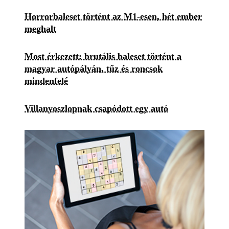
Horrorbaleset történt az M1-esen, hét ember
meghalt
Most érkezett: brutális baleset történt a
magyar autópályán, tűz és roncsok
mindenfelé
Villanyoszlopnak csapódott egy autó