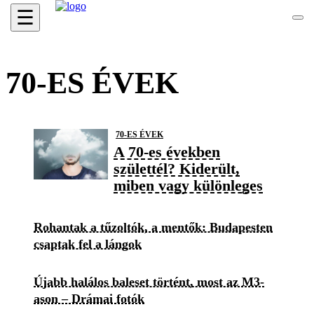
☰
70-ES ÉVEK
70-ES ÉVEK
A 70-es években
születtél? Kiderült,
miben vagy különleges
Rohantak a tűzoltók, a mentők: Budapesten
csaptak fel a lángok
Újabb halálos baleset történt, most az M3-
ason – Drámai fotók