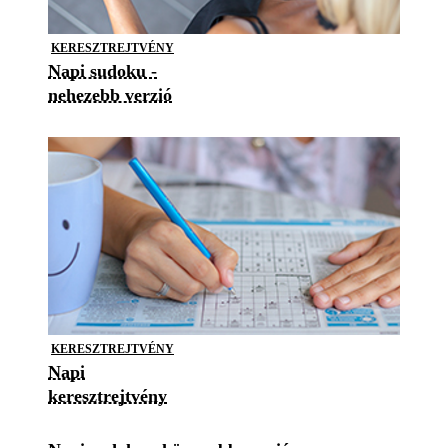
KERESZTREJTVÉNY
Napi sudoku -
nehezebb verzió
KERESZTREJTVÉNY
Napi
keresztrejtvény