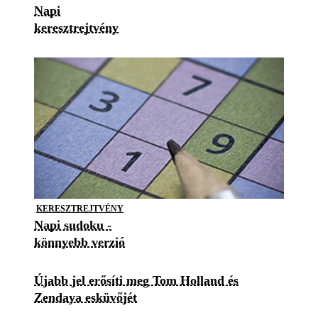
Napi
keresztrejtvény
KERESZTREJTVÉNY
Napi sudoku -
könnyebb verzió
Újabb jel erősíti meg Tom Holland és
Zendaya esküvőjét