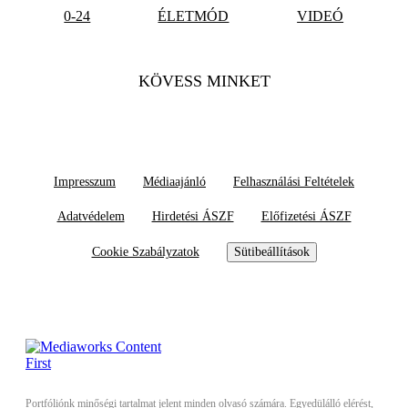
0-24
ÉLETMÓD
VIDEÓ
KÖVESS MINKET
Impresszum
Médiaajánló
Felhasználási Feltételek
Adatvédelem
Hirdetési ÁSZF
Előfizetési ÁSZF
Cookie Szabályzatok
Sütibeállítások
Portfóliónk minőségi tartalmat jelent minden olvasó számára. Egyedülálló elérést,