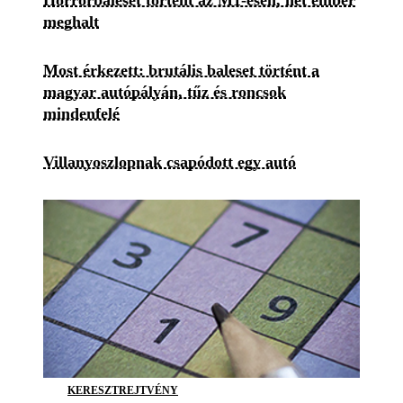
Horrorbaleset történt az M1-esen, hét ember
meghalt
Most érkezett: brutális baleset történt a
magyar autópályán, tűz és roncsok
mindenfelé
Villanyoszlopnak csapódott egy autó
KERESZTREJTVÉNY