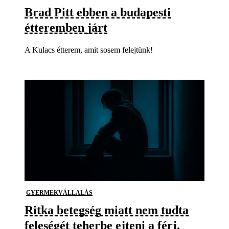
Brad Pitt ebben a budapesti
étteremben járt
A Kulacs étterem, amit sosem felejtünk!
GYERMEKVÁLLALÁS
Ritka betegség miatt nem tudta
feleségét teherbe ejteni a férj.