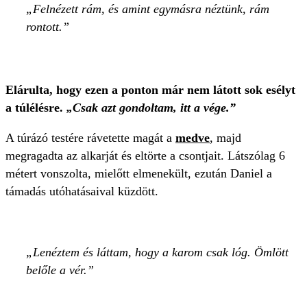
Felnézett rám, és amint egymásra néztünk, rám
rontott.
Elárulta, hogy ezen a ponton már nem látott sok esélyt
a túlélésre.
„Csak azt gondoltam, itt a vége.”
A túrázó testére rávetette magát a
medve
, majd
megragadta az alkarját és eltörte a csontjait. Látszólag 6
métert vonszolta, mielőtt elmenekült, ezután Daniel a
támadás utóhatásaival küzdött.
Lenéztem és láttam, hogy a karom csak lóg. Ömlött
belőle a vér.