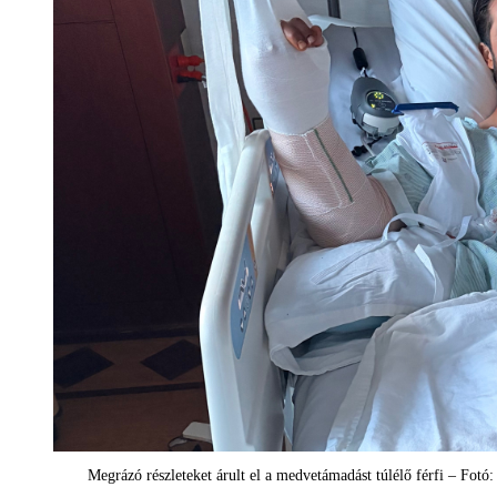
Megrázó részleteket árult el a medvetámadást túlélő férfi – Fo