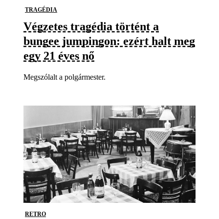
TRAGÉDIA
Végzetes tragédia történt a
bungee jumpingon: ezért halt meg
egy 21 éves nő
Megszólalt a polgármester.
RETRO