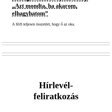
„Azt mondta, ha akarom,
elhagyhatom”
A férfi teljesen összetört, hogy ő az oka.
Hírlevél-
feliratkozás