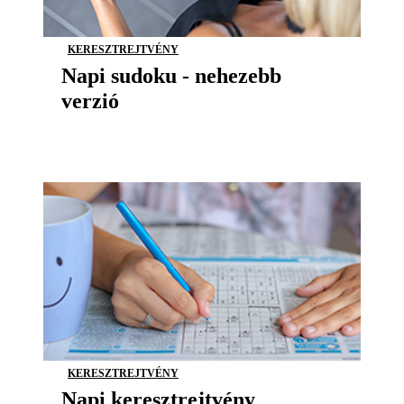
KERESZTREJTVÉNY
Napi sudoku - nehezebb
verzió
KERESZTREJTVÉNY
Napi keresztrejtvény