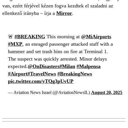
van, ezért férjével kézen fogva kezdtek el szaladni az
ellenkező irányba – írja a
Mirror
.
🚨
#BREAKING
This morning at
@MiAirports
#MXP
, an enraged passenger attacked staff with a
hammer and set trash bins on fire at Terminal 1.
The suspect was quickly arrested. Minor delays
expected.
@OnDisasters
#Milan
#Malpensa
#Airport
#TravelNews
#BreakingNews
pic.twitter.com/yTQg3pUvUP
— Aviation News Israel (@AviationNewsIL)
August 20, 2025