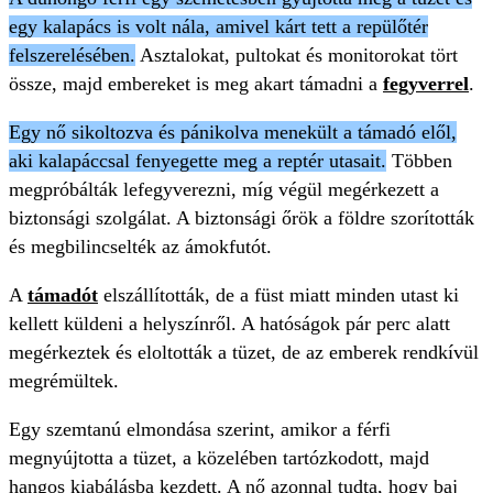
egy kalapács is volt nála, amivel kárt tett a repülőtér
felszerelésében.
Asztalokat, pultokat és monitorokat tört
össze, majd embereket is meg akart támadni a
fegyverrel
.
Egy nő sikoltozva és pánikolva menekült a támadó elől,
aki kalapáccsal fenyegette meg a reptér utasait.
Többen
megpróbálták lefegyverezni, míg végül megérkezett a
biztonsági szolgálat. A biztonsági őrök a földre szorították
és megbilincselték az ámokfutót.
A
támadót
elszállították, de a füst miatt minden utast ki
kellett küldeni a helyszínről. A hatóságok pár perc alatt
megérkeztek és eloltották a tüzet, de az emberek rendkívül
megrémültek.
Egy szemtanú elmondása szerint, amikor a férfi
megnyújtotta a tüzet, a közelében tartózkodott, majd
hangos kiabálásba kezdett. A nő azonnal tudta, hogy baj