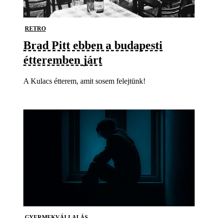
RETRO
Brad Pitt ebben a budapesti
étteremben járt
A Kulacs étterem, amit sosem felejtünk!
GYERMEKVÁLLALÁS