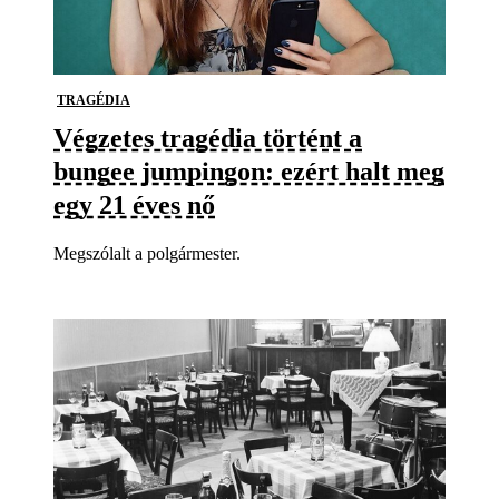
TRAGÉDIA
Végzetes tragédia történt a
bungee jumpingon: ezért halt meg
egy 21 éves nő
Megszólalt a polgármester.