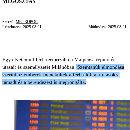
MEGOSZTÁS
Szerző:
METROPOL
Létrehozva:
2025.08.21.
Módosítva:
2025.08.21.
REPÜLŐTÉR
KALAPÁCS
MILÁNÓ
ÁMOKFUTÓ
Egy elvetemült férfi terrorizálta a Malpensa repülőtér
utasait és személyzetét Milánóban.
Szemtanúk elmondása
szerint az emberek menekültek a férfi elől, aki utasokra
támadt és a berendezést is megrongálta.