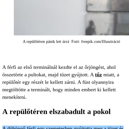
A repülőtéren pánik lett úrrá Fotó: freepik.com/Illusztráció
A férfi az első terminálnál kezdte el az őrjöngést, ahol
összetörte a pultokat, majd tüzet gyújtott. A
tűz
miatt, a
repülőtér egy részét le kellett zárni. A füst olyannyira
megtöltötte a terminált, hogy minden embert ki kellett
menekíteni.
A repülőtéren elszabadult a pokol
A dühöngő férfi egy szemetesben gyújtotta meg a tüzet és