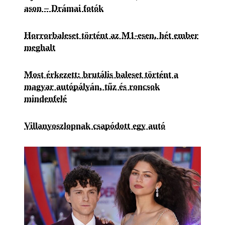
ason – Drámai fotók
Horrorbaleset történt az M1-esen, hét ember
meghalt
Most érkezett: brutális baleset történt a
magyar autópályán, tűz és roncsok
mindenfelé
Villanyoszlopnak csapódott egy autó