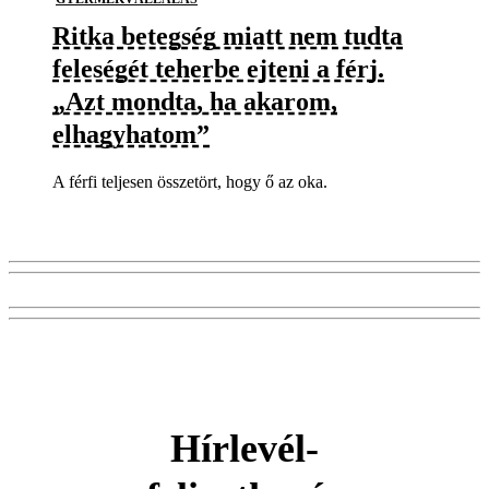
Ritka betegség miatt nem tudta
feleségét teherbe ejteni a férj.
„Azt mondta, ha akarom,
elhagyhatom”
A férfi teljesen összetört, hogy ő az oka.
Hírlevél-