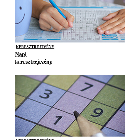
KERESZTREJTVÉNY
Napi
keresztrejtvény