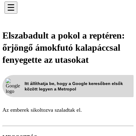
☰
Elszabadult a pokol a reptéren:
őrjöngő ámokfutó kalapáccsal
fenyegette az utasokat
Itt állíthatja be, hogy a Google keresőben elsők
között legyen a Metropol
Az emberek sikoltozva szaladtak el.