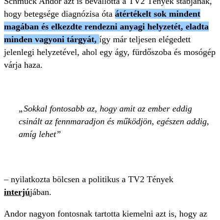
Schmuck Andor azt is bevallotta a TV2 Tényék stábjának,
hogy betegsége diagnózisa óta
átértékelt sok mindent
magában és elkezdte rendezni anyagi helyzetét, eladta
minden vagyoni tárgyát,
így már teljesen elégedett
jelenlegi helyzetével, ahol egy ágy, fürdőszoba és mosógép
várja haza.
Sokkal fontosabb az, hogy amit az ember eddig
csinált az fennmaradjon és működjön, egészen addig,
amíg lehet
– nyilatkozta bölcsen a politikus a TV2 Tények
interjú
jában.
Andor nagyon fontosnak tartotta kiemelni azt is, hogy az