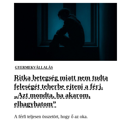
GYERMEKVÁLLALÁS
Ritka betegség miatt nem tudta
feleségét teherbe ejteni a férj.
„Azt mondta, ha akarom,
elhagyhatom”
A férfi teljesen összetört, hogy ő az oka.