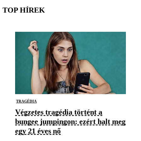
TOP HÍREK
TRAGÉDIA
Végzetes tragédia történt a
bungee jumpingon: ezért halt meg
egy 21 éves nő