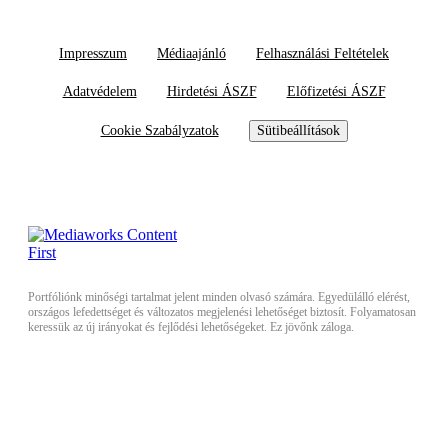
Impresszum
Médiaajánló
Felhasználási Feltételek
Adatvédelem
Hirdetési ÁSZF
Előfizetési ÁSZF
Cookie Szabályzatok
Sütibeállítások
Portfóliónk minőségi tartalmat jelent minden olvasó számára. Egyedülálló elérést,
országos lefedettséget és változatos megjelenési lehetőséget biztosít. Folyamatosan
keressük az új irányokat és fejlődési lehetőségeket. Ez jövőnk záloga.