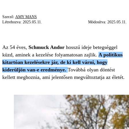
Szerző:
AMY MANS
Létrehozva:
2025.05.11.
Módosítva:
2025.05.11.
POLITIKUS
SCHMUCK ANDOR
BETEGSÉG
Az 54 éves,
Schmuck Andor
hosszú ideje betegséggel
küzd, aminek a kezelése folyamatosan zajlik.
A politikus
kitartóan kezelésekre jár, de ki kell várni, hogy
kiderüljön van-e eredménye.
Továbbá olyan döntést
kellett meghoznia, ami jelentősen megváltoztatja az életét.