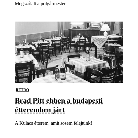
Megszólalt a polgármester.
RETRO
Brad Pitt ebben a budapesti
étteremben járt
A Kulacs étterem, amit sosem felejtünk!