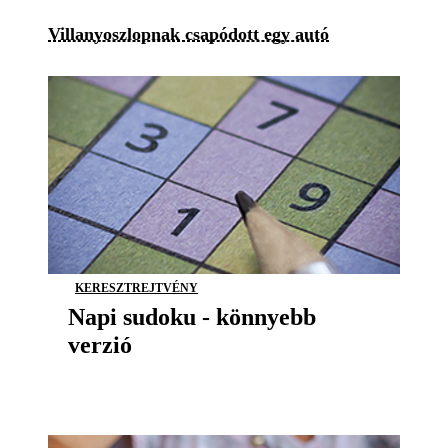
Villanyoszlopnak csapódott egy autó
KERESZTREJTVÉNY
Napi sudoku - könnyebb
verzió