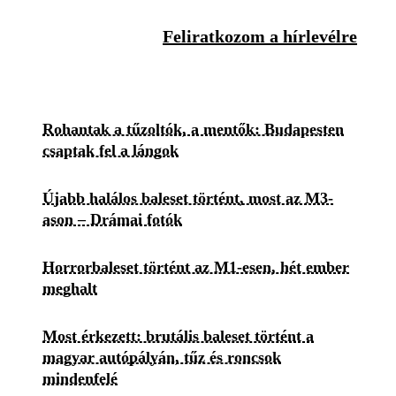
Feliratkozom a hírlevélre
Rohantak a tűzoltók, a mentők: Budapesten
csaptak fel a lángok
Újabb halálos baleset történt, most az M3-
ason – Drámai fotók
Horrorbaleset történt az M1-esen, hét ember
meghalt
Most érkezett: brutális baleset történt a
magyar autópályán, tűz és roncsok
mindenfelé