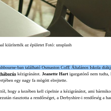
al kiürítették az épületet Fotó: unsplash
shbourne-ban található Osmaston CofE Általános Iskola diákja
gháborús
kézigránátot.
Jeanette Hart
igazgatónő nem tudta, 
rtjében egy nagy fa mögött elrejtette.
tól, hogy a kezében kell cipelnie a kézigránátot, ami bármiko
ezután riasztotta a rendőrséget, a Derbyshire-i rendőrség a h