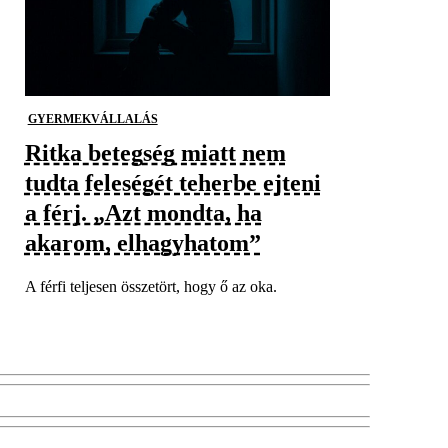
GYERMEKVÁLLALÁS
Ritka betegség miatt nem
tudta feleségét teherbe ejteni
a férj. „Azt mondta, ha
akarom, elhagyhatom”
A férfi teljesen összetört, hogy ő az oka.