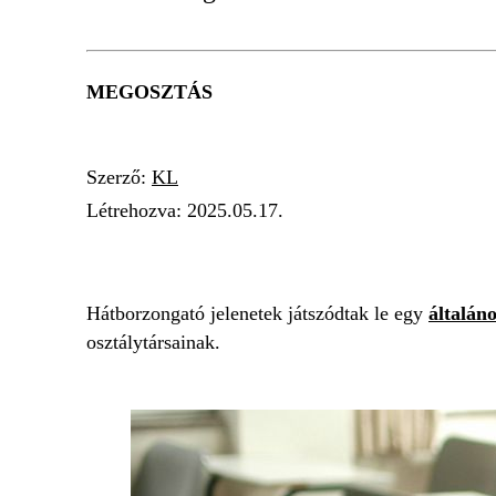
MEGOSZTÁS
Szerző:
KL
Létrehozva:
2025.05.17.
RENDŐRSÉG
PÁNIK
DIÁK
ISKOLA
Hátborzongató jelenetek játszódtak le egy
általán
osztálytársainak.