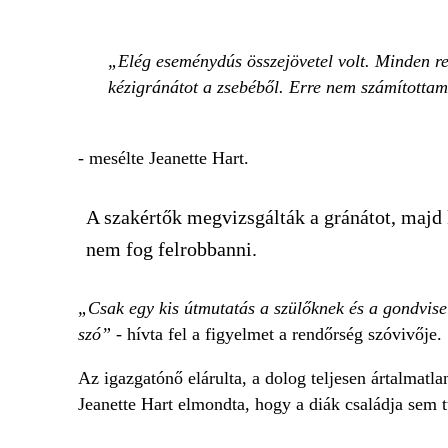
Elég eseménydús összejövetel volt. Minden ren
kézigránátot a zsebéből. Erre nem számítottam
- mesélte Jeanette Hart.
A szakértők megvizsgálták a gránátot, majd
nem fog felrobbanni.
„Csak egy kis útmutatás a szülőknek és a gondvisel
szó”
- hívta fel a figyelmet a rendőrség szóvivője.
Az igazgatónő elárulta, a dolog teljesen ártalmatla
Jeanette Hart elmondta, hogy a diák családja sem 