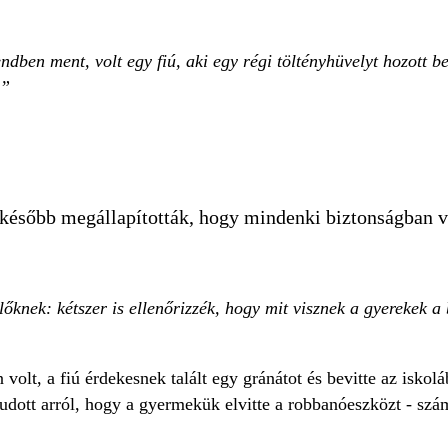
dben ment, volt egy fiú, aki egy régi töltényhüvelyt hozott be
 később megállapították, hogy mindenki biztonságban v
őknek: kétszer is ellenőrizzék, hogy mit visznek a gyerekek a
n volt, a fiú érdekesnek talált egy gránátot és bevitte az is
tudott arról, hogy a gyermekük elvitte a robbanóeszközt - szá