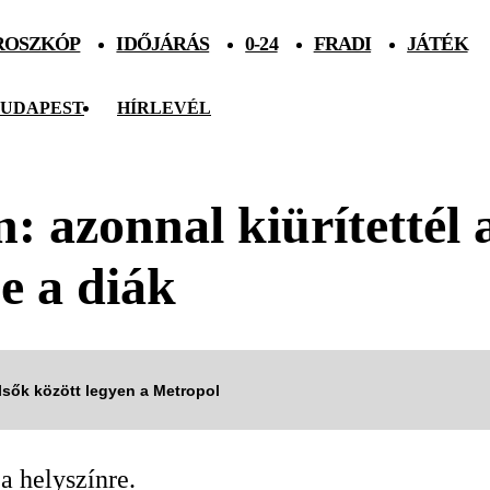
ROSZKÓP
IDŐJÁRÁS
0-24
FRADI
JÁTÉK
UDAPEST
HÍRLEVÉL
: azonnal kiürítettél a
be a diák
elsők között legyen a Metropol
a helyszínre.