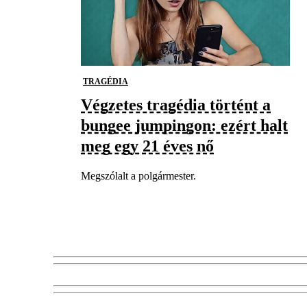
TRAGÉDIA
Végzetes tragédia történt a
bungee jumpingon: ezért halt
meg egy 21 éves nő
Megszólalt a polgármester.