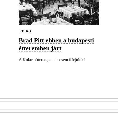
RETRO
Brad Pitt ebben a budapesti
étteremben járt
A Kulacs étterem, amit sosem felejtünk!