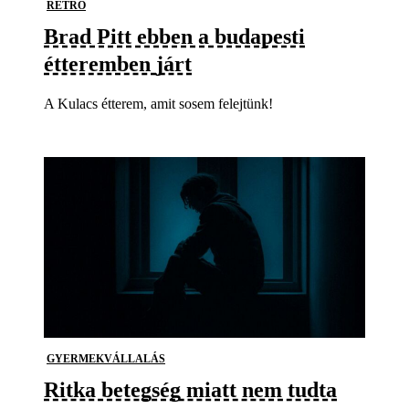
RETRO
Brad Pitt ebben a budapesti
étteremben járt
A Kulacs étterem, amit sosem felejtünk!
GYERMEKVÁLLALÁS
Ritka betegség miatt nem tudta