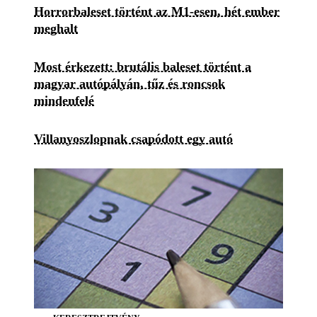
Horrorbaleset történt az M1-esen, hét ember
meghalt
Most érkezett: brutális baleset történt a
magyar autópályán, tűz és roncsok
mindenfelé
Villanyoszlopnak csapódott egy autó