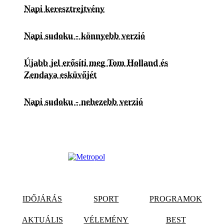
Napi keresztrejtvény
Napi sudoku - könnyebb verzió
Újabb jel erősíti meg Tom Holland és
Zendaya esküvőjét
Napi sudoku - nehezebb verzió
IDŐJÁRÁS
SPORT
PROGRAMOK
AKTUÁLIS
VÉLEMÉNY
BEST