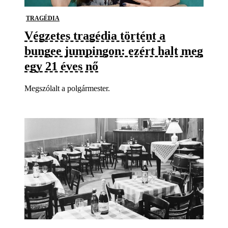
TRAGÉDIA
Végzetes tragédia történt a
bungee jumpingon: ezért halt meg
egy 21 éves nő
Megszólalt a polgármester.