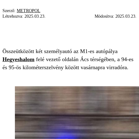
Szerző:
METROPOL
Létrehozva:
2025.03.23.
Módosítva:
2025.03.23.
KARAMBOL
MENTŐ
KATASZTRÓFAVÉDELEM
Összeütközött két személyautó az M1-es autópálya
Hegyeshalom
felé vezető oldalán Ács térségében, a 94-es
és 95-ös kilométerszelvény között vasárnapra virradóra.