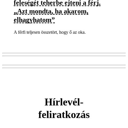
feleségét teherbe ejteni a férj.
„Azt mondta, ha akarom,
elhagyhatom”
A férfi teljesen összetört, hogy ő az oka.
Hírlevél-
feliratkozás