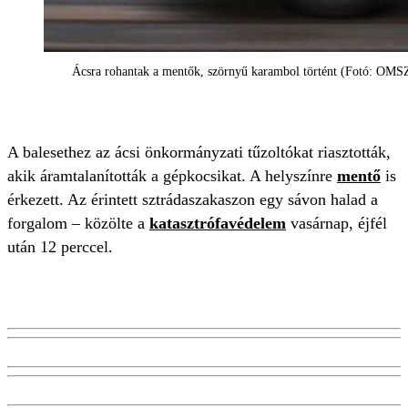
Ácsra rohantak a mentők, szörnyű karambol történt (Fotó: OMSZ
A balesethez az ácsi önkormányzati tűzoltókat riasztották,
akik áramtalanították a gépkocsikat. A helyszínre
mentő
is
érkezett. Az érintett sztrádaszakaszon egy sávon halad a
forgalom – közölte a
katasztrófavédelem
vasárnap, éjfél
után 12 perccel.