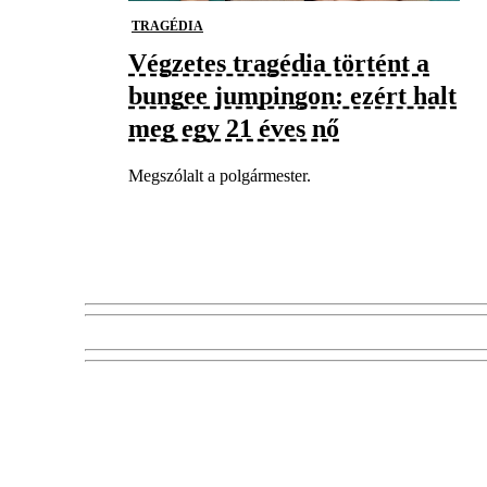
TRAGÉDIA
Végzetes tragédia történt a
bungee jumpingon: ezért halt
meg egy 21 éves nő
Megszólalt a polgármester.