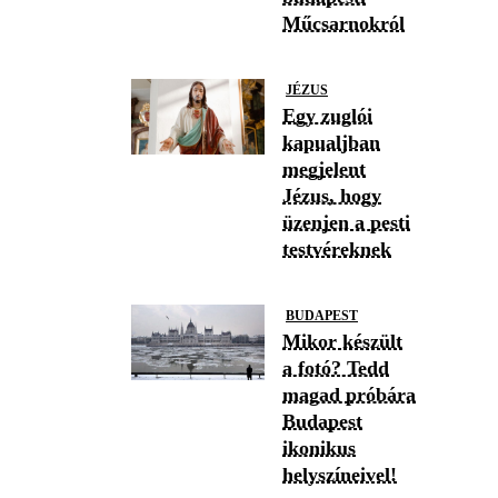
Műcsarnokról
JÉZUS
Egy zuglói
kapualjban
megjelent
Jézus, hogy
üzenjen a pesti
testvéreknek
BUDAPEST
Mikor készült
a fotó? Tedd
magad próbára
Budapest
ikonikus
helyszíneivel!