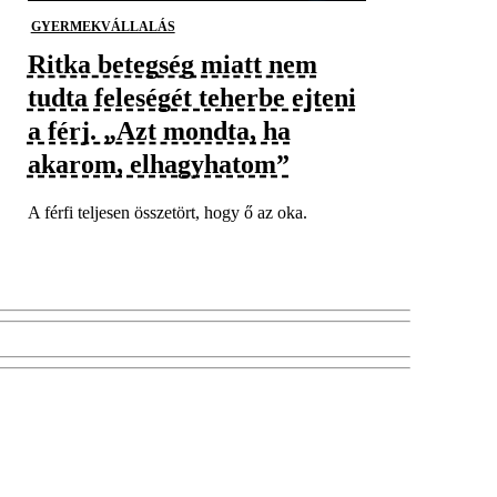
GYERMEKVÁLLALÁS
Ritka betegség miatt nem
tudta feleségét teherbe ejteni
a férj. „Azt mondta, ha
akarom, elhagyhatom”
A férfi teljesen összetört, hogy ő az oka.