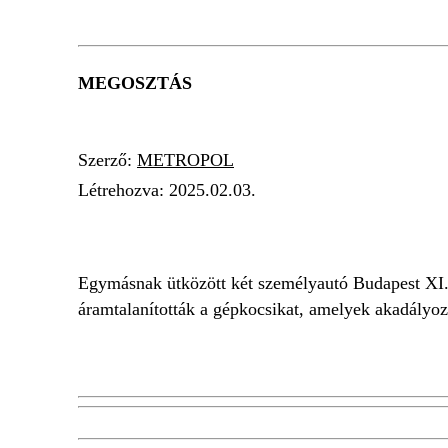
MEGOSZTÁS
Szerző:
METROPOL
Létrehozva:
2025.02.03.
BALESET
ÚTZÁR
BUDAPEST
Egymásnak ütközött két személyautó Budapest XI. k
áramtalanították a gépkocsikat, amelyek akadályoz