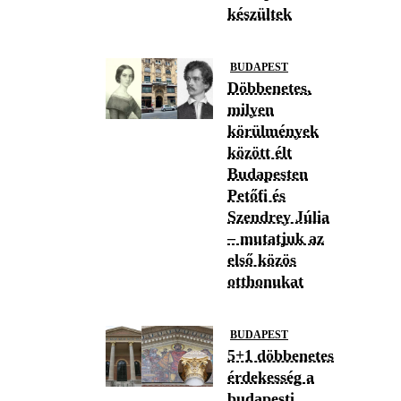
készültek
BUDAPEST
Döbbenetes,
milyen
körülmények
között élt
Budapesten
Petőfi és
Szendrey Júlia
– mutatjuk az
első közös
otthonukat
BUDAPEST
5+1 döbbenetes
érdekesség a
budapesti