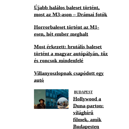
Újabb halálos baleset történt,
most az M3-ason – Drámai fotók
Horrorbaleset történt az M1-
esen, hét ember meghalt
Most érkezett: brutális baleset
történt a magyar autópályán, tűz
és roncsok mindenfelé
Villanyoszlopnak csapódott egy
autó
BUDAPEST
Hollywood a
Duna-parton:
világhírű
filmek, amik
Budapesten