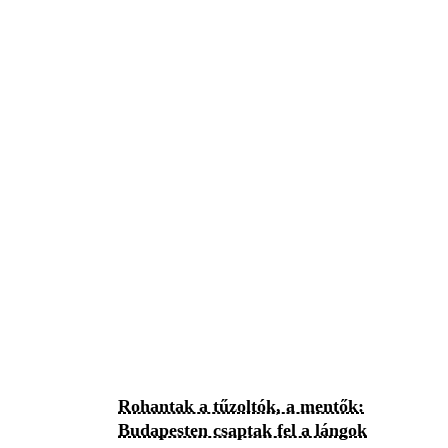
Rohantak a tűzoltók, a mentők:
Budapesten csaptak fel a lángok