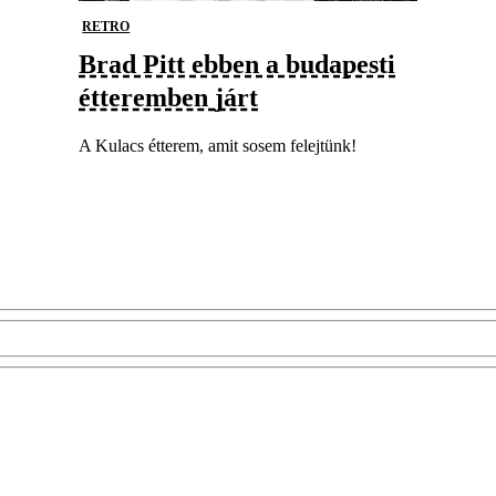
RETRO
Brad Pitt ebben a budapesti
étteremben járt
A Kulacs étterem, amit sosem felejtünk!