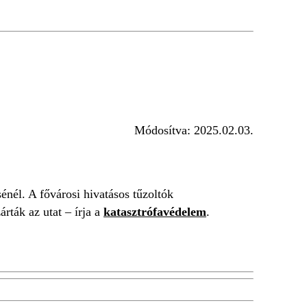
Módosítva:
2025.02.03.
nél. A fővárosi hivatásos tűzoltók
árták az utat – írja a
katasztrófavédelem
.