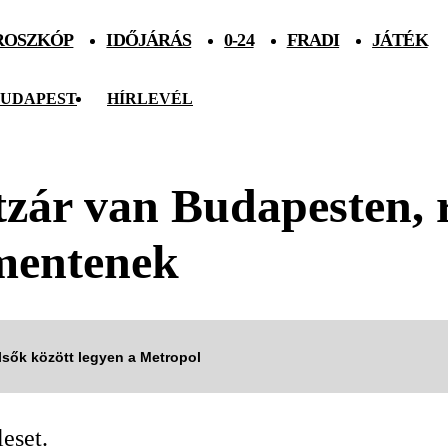
ROSZKÓP
IDŐJÁRÁS
0-24
FRADI
JÁTÉK
UDAPEST
HÍRLEVÉL
 útzár van Budapesten,
mentenek
elsők között legyen a Metropol
leset.