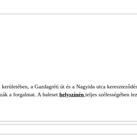
erületében, a Gazdagréti út és a Nagyida utca kereszteződésé
zák a forgalmat. A baleset
helyszínén
teljes szélességében lez