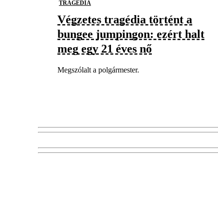
TRAGÉDIA
Végzetes tragédia történt a
bungee jumpingon: ezért halt
meg egy 21 éves nő
Megszólalt a polgármester.