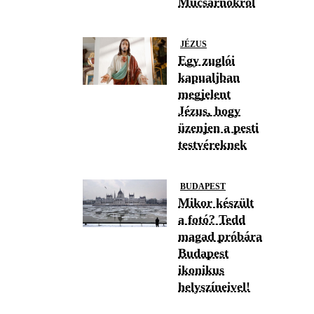
Műcsarnokról
JÉZUS
Egy zuglói
kapualjban
megjelent
Jézus, hogy
üzenjen a pesti
testvéreknek
BUDAPEST
Mikor készült
a fotó? Tedd
magad próbára
Budapest
ikonikus
helyszíneivel!