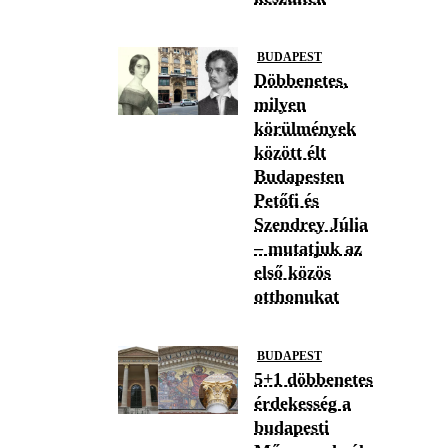
BUDAPEST
Döbbenetes,
milyen
körülmények
között élt
Budapesten
Petőfi és
Szendrey Júlia
– mutatjuk az
első közös
otthonukat
BUDAPEST
5+1 döbbenetes
érdekesség a
budapesti