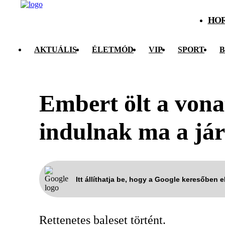
HO
AKTUÁLIS
ÉLETMÓD
VIP
SPORT
B
Embert ölt a vonat
indulnak ma a já
Itt állíthatja be, hogy a Google keresőben 
Rettenetes baleset történt.