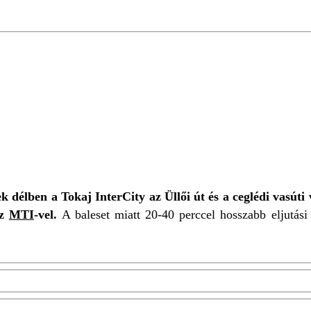
FORM
TOKAJ INTERCITY
 délben a Tokaj InterCity az Üllői út és a ceglédi vasúti 
az
MTI
-vel.
A baleset miatt 20-40 perccel hosszabb eljutás