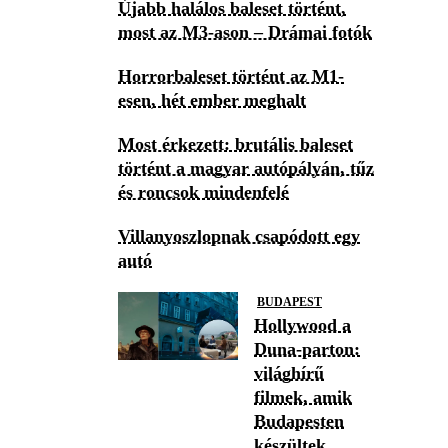
Újabb halálos baleset történt,
most az M3-ason – Drámai fotók
Horrorbaleset történt az M1-
esen, hét ember meghalt
Most érkezett: brutális baleset
történt a magyar autópályán, tűz
és roncsok mindenfelé
Villanyoszlopnak csapódott egy
autó
BUDAPEST
Hollywood a
Duna-parton:
világhírű
filmek, amik
Budapesten
készültek