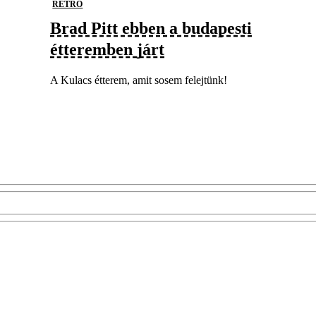
RETRO
Brad Pitt ebben a budapesti
étteremben járt
A Kulacs étterem, amit sosem felejtünk!