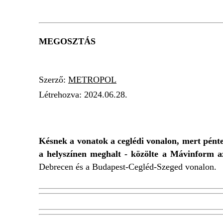
MEGOSZTÁS
Szerző:
METROPOL
Létrehozva:
2024.06.28.
ELGÁZOLT
KERESZTEZŐDÉS
MÁVIN
Késnek a vonatok a ceglédi vonalon, mert péntek
a helyszínen meghalt - közölte a Mávinform 
Debrecen és a Budapest-Cegléd-Szeged vonalon.