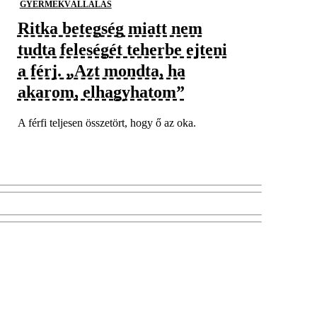
GYERMEKVÁLLALÁS
Ritka betegség miatt nem
tudta feleségét teherbe ejteni
a férj. „Azt mondta, ha
akarom, elhagyhatom”
A férfi teljesen összetört, hogy ő az oka.