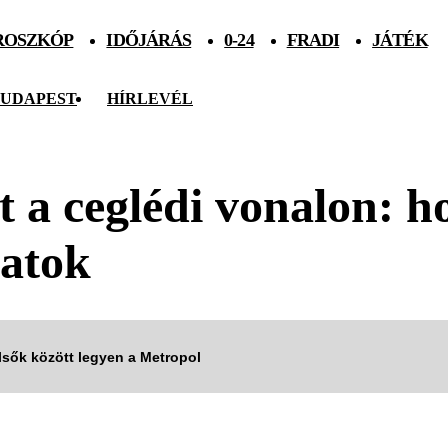
ROSZKÓP
IDŐJÁRÁS
0-24
FRADI
JÁTÉK
UDAPEST
HÍRLEVÉL
 a ceglédi vonalon: ho
ratok
elsők között legyen a Metropol