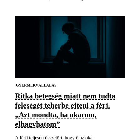
GYERMEKVÁLLALÁS
Ritka betegség miatt nem tudta
feleségét teherbe ejteni a férj.
„Azt mondta, ha akarom,
elhagyhatom”
A férfi teljesen összetört, hogy ő az oka.