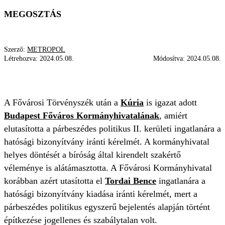
MEGOSZTÁS
Szerző:
METROPOL
Létrehozva:
2024.05.08.
Módosítva:
2024.05.08.
TORDAI BENCE
KÚRIA
VILLA
BOTRÁNY
A Fővárosi Törvényszék után a
Kúria
is igazat adott
Budapest Főváros Kormányhivatalának
, amiért
elutasította a párbeszédes politikus II. kerületi ingatlanára a
hatósági bizonyítvány iránti kérelmét. A kormányhivatal
helyes döntését a bíróság által kirendelt szakértő
véleménye is alátámasztotta. A Fővárosi Kormányhivatal
korábban azért utasította el
Tordai Bence
ingatlanára a
hatósági bizonyítvány kiadása iránti kérelmét, mert a
párbeszédes politikus egyszerű bejelentés alapján történt
építkezése jogellenes és szabálytalan volt.