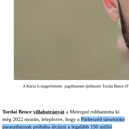
A Kúria is megerősítette: jogellenesen építkezett Tordai Bence 
Tordai Bence
villabotrányát
a Metropol robbantotta ki
még 2022 nyarán, leleplezve, hogy a
Párbeszéd társelnöke
parasztháznak próbálta álcázni a legalább 150 millió