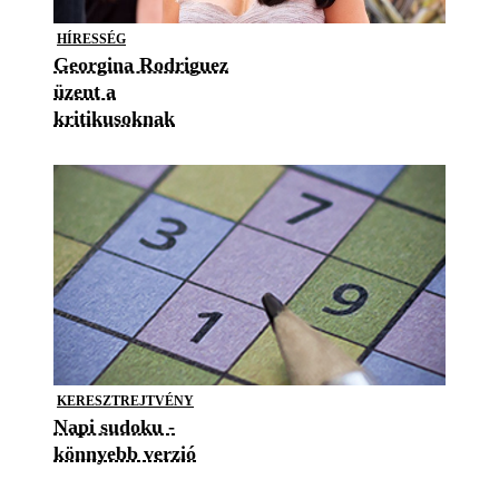
HÍRESSÉG
Georgina Rodriguez
üzent a
kritikusoknak
KERESZTREJTVÉNY
Napi sudoku -
könnyebb verzió