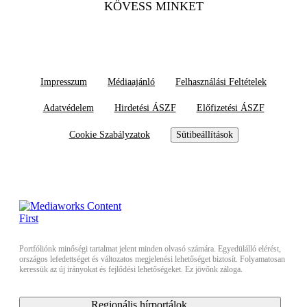
KÖVESS MINKET
Impresszum
Médiaajánló
Felhasználási Feltételek
Adatvédelem
Hirdetési ÁSZF
Előfizetési ÁSZF
Cookie Szabályzatok
Sütibeállítások
Portfóliónk minőségi tartalmat jelent minden olvasó számára. Egyedülálló elérést,
országos lefedettséget és változatos megjelenési lehetőséget biztosít. Folyamatosan
keressük az új irányokat és fejlődési lehetőségeket. Ez jövőnk záloga.
Regionális hírportálok