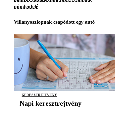
mindenfelé
Villanyoszlopnak csapódott egy autó
KERESZTREJTVÉNY
Napi keresztrejtvény