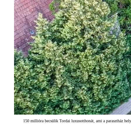
150 millióra becsülik Tordai luxusotthonát, ami a parasztház hel