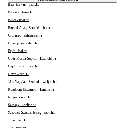
Bács-Kiskun - baon.hu
Baranya - bama.hu
Békés - beol.hu
Borsod-Abaúj-Zemplén - boon.hu
Csongrád - delmagyar.hu
Dunaújváros - duol.hu
Fejér - feol.hu
Győr-Moson-Sopron - kisalfold.hu
Hajdú-Bihar - haon.hu
Heves - heol.hu
Jász-Nagykun-Szolnok - szoljon.hu
Komárom-Esztergom - kemma.hu
Nógrád - nool.hu
Somogy - sonline.hu
Szabolcs-Szatmár-Bereg - szon.hu
Tolna - teol.hu
Vas - vaol.hu