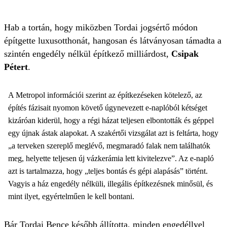
Hab a tortán, hogy miközben Tordai jogsértő módon
építgette luxusotthonát, hangosan és látványosan támadta a
szintén engedély nélkül építkező milliárdost,
Csipak
Pétert
.
A Metropol információi szerint az építkezéseken kötelező, az
építés fázisait nyomon követő úgynevezett e-naplóból kétséget
kizáróan kiderül, hogy a régi házat teljesen elbontották és géppel
egy újnak ástak alapokat. A szakértői vizsgálat azt is feltárta, hogy
„a terveken szereplő meglévő, megmaradó falak nem találhatók
meg, helyette teljesen új vázkerámia lett kivitelezve”. Az e-napló
azt is tartalmazza, hogy „teljes bontás és gépi alapásás” történt.
Vagyis a ház engedély nélküli, illegális építkezésnek minősül, és
mint ilyet, egyértelműen le kell bontani.
Bár Tordai Bence később állította, minden engedéllyel