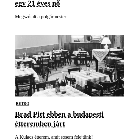
egy 21 éves nő
Megszólalt a polgármester.
RETRO
Brad Pitt ebben a budapesti
étteremben járt
A Kulacs étterem, amit sosem felejtünk!