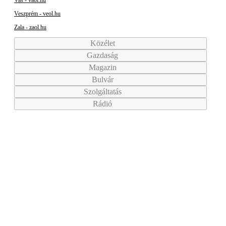
Veszprém - veol.hu
Zala - zaol.hu
Közélet
Gazdaság
Magazin
Bulvár
Szolgáltatás
Rádió