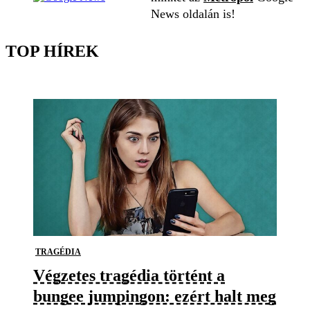
News oldalán is!
TOP HÍREK
TRAGÉDIA
Végzetes tragédia történt a
bungee jumpingon: ezért halt meg