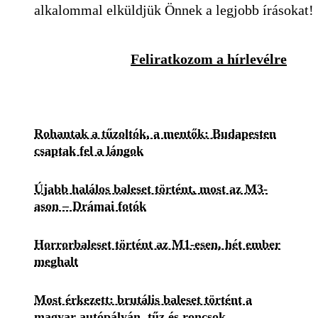
alkalommal elküldjük Önnek a legjobb írásokat!
Feliratkozom a hírlevélre
Rohantak a tűzoltók, a mentők: Budapesten
csaptak fel a lángok
Újabb halálos baleset történt, most az M3-
ason – Drámai fotók
Horrorbaleset történt az M1-esen, hét ember
meghalt
Most érkezett: brutális baleset történt a
magyar autópályán, tűz és roncsok