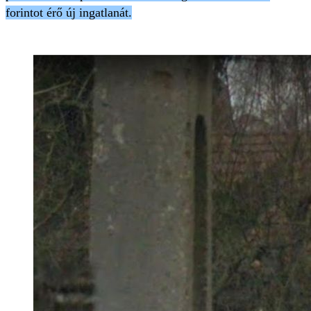
forintot érő új ingatlanát.