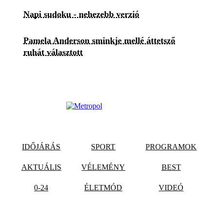
Napi sudoku - nehezebb verzió
Pamela Anderson sminkje mellé áttetsző
ruhát választott
IDŐJÁRÁS
SPORT
PROGRAMOK
AKTUÁLIS
VÉLEMÉNY
BEST
0-24
ÉLETMÓD
VIDEÓ