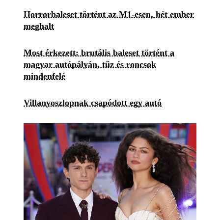
Horrorbaleset történt az M1-esen, hét ember
meghalt
Most érkezett: brutális baleset történt a
magyar autópályán, tűz és roncsok
mindenfelé
Villanyoszlopnak csapódott egy autó