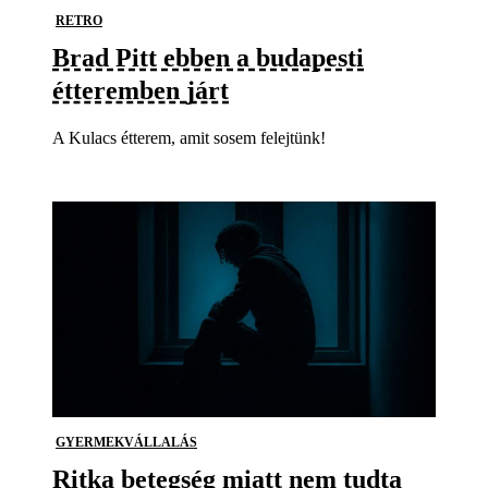
RETRO
Brad Pitt ebben a budapesti
étteremben járt
A Kulacs étterem, amit sosem felejtünk!
GYERMEKVÁLLALÁS
Ritka betegség miatt nem tudta