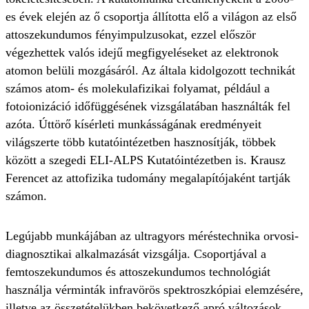
es évek elején az ő csoportja állította elő a világon az első
attoszekundumos fényimpulzusokat, ezzel először
végezhettek valós idejű megfigyeléseket az elektronok
atomon belüli mozgásáról. Az általa kidolgozott technikát
számos atom- és molekulafizikai folyamat, például a
fotoionizáció időfüggésének vizsgálatában használták fel
azóta. Úttörő kísérleti munkásságának eredményeit
világszerte több kutatóintézetben hasznosítják, többek
között a szegedi ELI-ALPS Kutatóintézetben is. Krausz
Ferencet az attofizika tudomány megalapítójaként tartják
számon.
Legújabb munkájában az ultragyors méréstechnika orvosi-
diagnosztikai alkalmazását vizsgálja. Csoportjával a
femtoszekundumos és attoszekundumos technológiát
használja vérminták infravörös spektroszkópiai elemzésére,
illetve az összetételükben bekövetkező apró változások