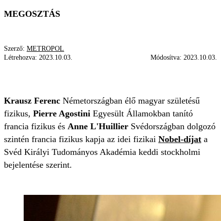
MEGOSZTÁS
Szerző:
METROPOL
Létrehozva:
2023.10.03.
Módosítva:
2023.10.03.
ELISMERÉS
KRAUSZ FERENC
NOBEL-DÍJ
Krausz Ferenc
Németországban élő magyar születésű
fizikus,
Pierre Agostini
Egyesült Államokban tanító
francia fizikus és
Anne L'Huillier
Svédországban dolgozó
szintén francia fizikus kapja az idei fizikai
Nobel-díjat
a
Svéd Királyi Tudományos Akadémia keddi stockholmi
bejelentése szerint.