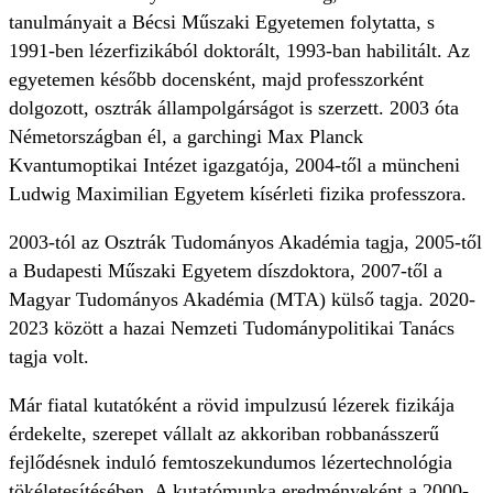
tanulmányait a Bécsi Műszaki Egyetemen folytatta, s
1991-ben lézerfizikából doktorált, 1993-ban habilitált. Az
egyetemen később docensként, majd professzorként
dolgozott, osztrák állampolgárságot is szerzett. 2003 óta
Németországban él, a garchingi Max Planck
Kvantumoptikai Intézet igazgatója, 2004-től a müncheni
Ludwig Maximilian Egyetem kísérleti fizika professzora.
2003-tól az Osztrák Tudományos Akadémia tagja, 2005-től
a Budapesti Műszaki Egyetem díszdoktora, 2007-től a
Magyar Tudományos Akadémia (MTA) külső tagja. 2020-
2023 között a hazai Nemzeti Tudománypolitikai Tanács
tagja volt.
Már fiatal kutatóként a rövid impulzusú lézerek fizikája
érdekelte, szerepet vállalt az akkoriban robbanásszerű
fejlődésnek induló femtoszekundumos lézertechnológia
tökéletesítésében. A kutatómunka eredményeként a 2000-