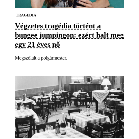
TRAGÉDIA
Végzetes tragédia történt a
bungee jumpingon: ezért halt meg
egy 21 éves nő
Megszólalt a polgármester.