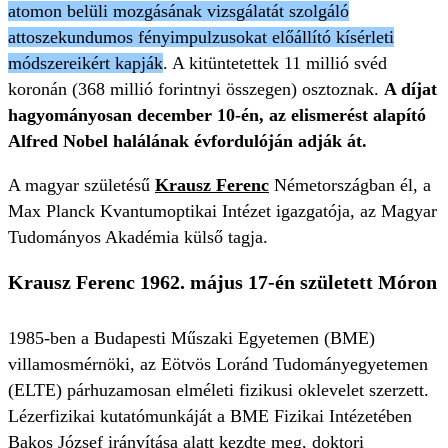
atomon belüli mozgásának vizsgálatát szolgáló
attoszekundumos fényimpulzusokat előállító kísérleti
módszereikért kapják
. A kitüntetettek 11 millió svéd
koronán (368 millió forintnyi összegen) osztoznak.
A díjat
hagyományosan december 10-én, az elismerést alapító
Alfred Nobel halálának évfordulóján adják át.
A magyar születésű
Krausz Ferenc
Németországban él, a
Max Planck Kvantumoptikai Intézet igazgatója, az Magyar
Tudományos Akadémia külső tagja.
Krausz Ferenc 1962. május 17-én született Móron
1985-ben a Budapesti Műszaki Egyetemen (BME)
villamosmérnöki, az Eötvös Loránd Tudományegyetemen
(ELTE) párhuzamosan elméleti fizikusi oklevelet szerzett.
Lézerfizikai kutatómunkáját a BME Fizikai Intézetében
Bakos József irányítása alatt kezdte meg, doktori