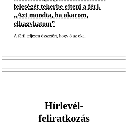
feleségét teherbe ejteni a férj.
„Azt mondta, ha akarom,
elhagyhatom”
A férfi teljesen összetört, hogy ő az oka.
Hírlevél-
feliratkozás