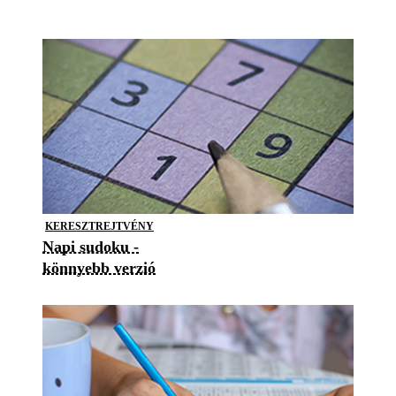
KERESZTREJTVÉNY
Napi sudoku -
könnyebb verzió