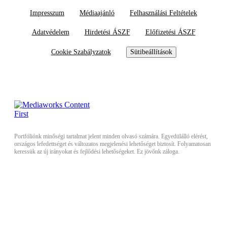
Impresszum
Médiaajánló
Felhasználási Feltételek
Adatvédelem
Hirdetési ÁSZF
Előfizetési ÁSZF
Cookie Szabályzatok
Sütibeállítások
Portfóliónk minőségi tartalmat jelent minden olvasó számára. Egyedülálló elérést,
országos lefedettséget és változatos megjelenési lehetőséget biztosít. Folyamatosan
keressük az új irányokat és fejlődési lehetőségeket. Ez jövőnk záloga.