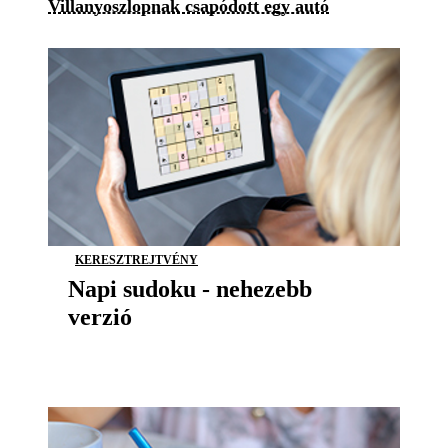
Villanyoszlopnak csapódott egy autó
KERESZTREJTVÉNY
Napi sudoku - nehezebb
verzió