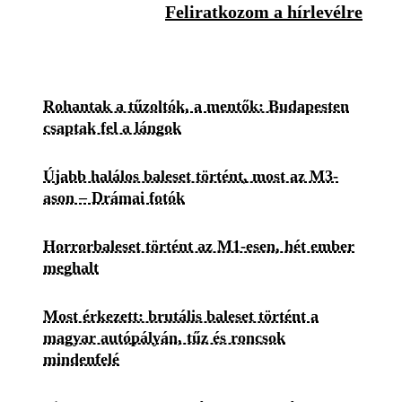
Feliratkozom a hírlevélre
Rohantak a tűzoltók, a mentők: Budapesten
csaptak fel a lángok
Újabb halálos baleset történt, most az M3-
ason – Drámai fotók
Horrorbaleset történt az M1-esen, hét ember
meghalt
Most érkezett: brutális baleset történt a
magyar autópályán, tűz és roncsok
mindenfelé