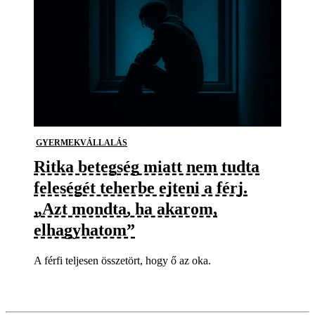
GYERMEKVÁLLALÁS
Ritka betegség miatt nem tudta
feleségét teherbe ejteni a férj.
„Azt mondta, ha akarom,
elhagyhatom”
A férfi teljesen összetört, hogy ő az oka.