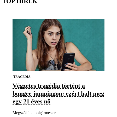
TOP HÍREK
TRAGÉDIA
Végzetes tragédia történt a
bungee jumpingon: ezért halt meg
egy 21 éves nő
Megszólalt a polgármester.