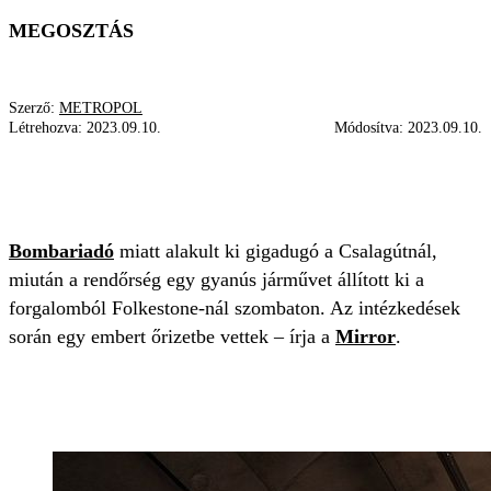
MEGOSZTÁS
Szerző:
METROPOL
Létrehozva:
2023.09.10.
Módosítva:
2023.09.10.
CSALAGÚT
TŰZSZERÉSZ
GYANÚS JÁRMŰ
RENDŐRSÉG
Bombariadó
miatt alakult ki gigadugó a Csalagútnál,
miután a rendőrség egy gyanús járművet állított ki a
forgalomból Folkestone-nál szombaton. Az intézkedések
során egy embert őrizetbe vettek – írja a
Mirror
.