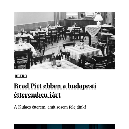
RETRO
Brad Pitt ebben a budapesti
étteremben járt
A Kulacs étterem, amit sosem felejtünk!