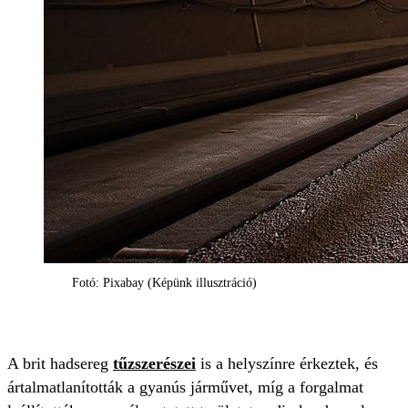
Fotó: Pixabay (Képünk illusztráció)
A brit hadsereg
tűzszerészei
is a helyszínre érkeztek, és
ártalmatlanították a gyanús járművet, míg a forgalmat