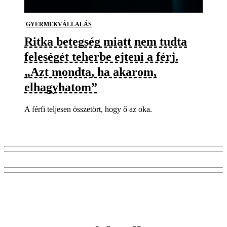
GYERMEKVÁLLALÁS
Ritka betegség miatt nem tudta
feleségét teherbe ejteni a férj.
„Azt mondta, ha akarom,
elhagyhatom”
A férfi teljesen összetört, hogy ő az oka.