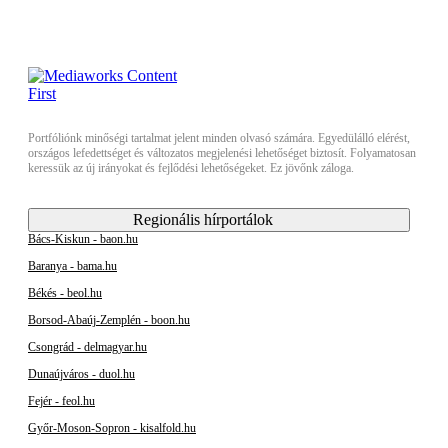
Portfóliónk minőségi tartalmat jelent minden olvasó számára. Egyedülálló elérést,
országos lefedettséget és változatos megjelenési lehetőséget biztosít. Folyamatosan
keressük az új irányokat és fejlődési lehetőségeket. Ez jövőnk záloga.
Regionális hírportálok
Bács-Kiskun - baon.hu
Baranya - bama.hu
Békés - beol.hu
Borsod-Abaúj-Zemplén - boon.hu
Csongrád - delmagyar.hu
Dunaújváros - duol.hu
Fejér - feol.hu
Győr-Moson-Sopron - kisalfold.hu