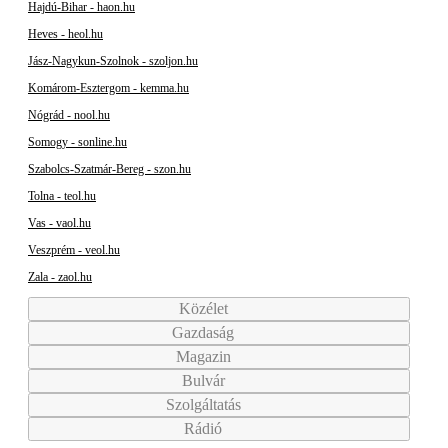
Hajdú-Bihar - haon.hu
Heves - heol.hu
Jász-Nagykun-Szolnok - szoljon.hu
Komárom-Esztergom - kemma.hu
Nógrád - nool.hu
Somogy - sonline.hu
Szabolcs-Szatmár-Bereg - szon.hu
Tolna - teol.hu
Vas - vaol.hu
Veszprém - veol.hu
Zala - zaol.hu
Közélet
Gazdaság
Magazin
Bulvár
Szolgáltatás
Rádió