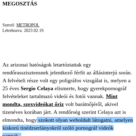
MEGOSZTÁS
Szerző:
METROPOL
Létrehozva:
2023.02.19.
PEDOFIL
HAZUGSÁGVIZSGÁLAT
ÁLLÁSINTERJÚ
RENDŐRSÉG
Az arizonai hatóságok letartóztattak egy
rendőrasszisztensnek jelentkező férfit az állásinterjú során.
A felvételi része volt egy poligráfos vizsgálat is, melyen a
25 éves
Sergio Celaya
elismerte, hogy gyerekpornográf
felvételeket tartalmazó videói és fotói vannak.
Mint
mondta, szexvideókat őriz
volt barátnőjéről, akivel
tizenéves korában járt. A rendőrség szerint Celaya azt is
elmondta, hogy
szokott olyan weboldalt látogatni, amelyen
kiskorú tinédzserlányokról szóló pornográf videók
vannak.