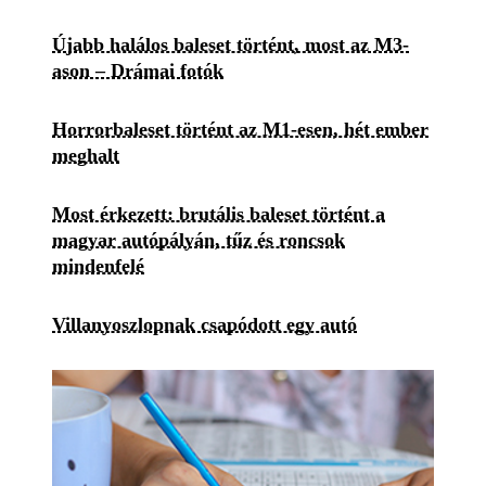
Újabb halálos baleset történt, most az M3-
ason – Drámai fotók
Horrorbaleset történt az M1-esen, hét ember
meghalt
Most érkezett: brutális baleset történt a
magyar autópályán, tűz és roncsok
mindenfelé
Villanyoszlopnak csapódott egy autó