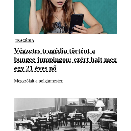
TRAGÉDIA
Végzetes tragédia történt a
bungee jumpingon: ezért halt meg
egy 21 éves nő
Megszólalt a polgármester.