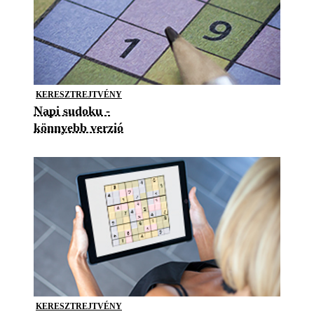
KERESZTREJTVÉNY
Napi sudoku -
könnyebb verzió
KERESZTREJTVÉNY