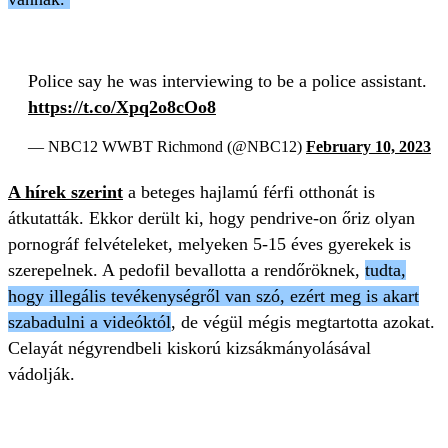
Police say he was interviewing to be a police assistant.
https://t.co/Xpq2o8cOo8
— NBC12 WWBT Richmond (@NBC12)
February 10, 2023
A hírek szerint
a beteges hajlamú férfi otthonát is
átkutatták. Ekkor derült ki, hogy pendrive-on őriz olyan
pornográf felvételeket, melyeken 5-15 éves gyerekek is
szerepelnek. A pedofil bevallotta a rendőröknek,
tudta,
hogy illegális tevékenységről van szó, ezért meg is akart
szabadulni a videóktól
, de végül mégis megtartotta azokat.
Celayát négyrendbeli kiskorú kizsákmányolásával
vádolják.