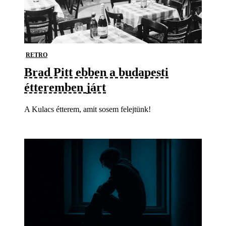
RETRO
Brad Pitt ebben a budapesti
étteremben járt
A Kulacs étterem, amit sosem felejtünk!