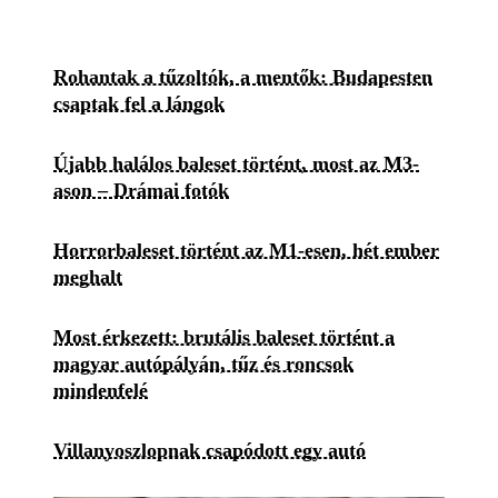
Rohantak a tűzoltók, a mentők: Budapesten
csaptak fel a lángok
Újabb halálos baleset történt, most az M3-
ason – Drámai fotók
Horrorbaleset történt az M1-esen, hét ember
meghalt
Most érkezett: brutális baleset történt a
magyar autópályán, tűz és roncsok
mindenfelé
Villanyoszlopnak csapódott egy autó