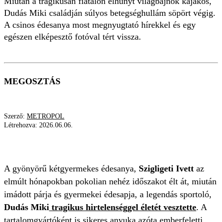
Miután a tragikusan fiatalon elhunyt világbajnok kajakos,
Dudás Miki családján súlyos betegséghullám söpört végig.
A csinos édesanya most megnyugtató hírekkel és egy
egészen elképesztő fotóval tért vissza.
MEGOSZTÁS
Szerző:
METROPOL
Létrehozva:
2026.06.06.
DUDÁS MIKI
SZIGLIGETI IVETT
BETEGSÉG
A gyönyörű kétgyermekes édesanya,
Szigligeti Ivett
az
elmúlt hónapokban pokolian nehéz időszakot élt át, miután
imádott párja és gyermekei édesapja, a legendás sportoló,
Dudás Miki
tragikus hirtelenséggel életét vesztette
. A
tartalomgyártóként is sikeres anyuka azóta emberfeletti