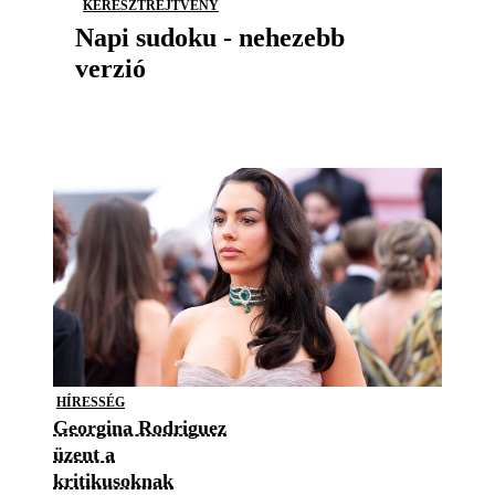
KERESZTREJTVÉNY
Napi sudoku - nehezebb
verzió
HÍRESSÉG
Georgina Rodriguez
üzent a
kritikusoknak