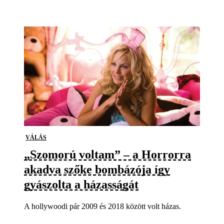
VÁLÁS
„Szomorú voltam” – a Horrorra
akadva szőke bombázója így
gyászolta a házasságát
A hollywoodi pár 2009 és 2018 között volt házas.