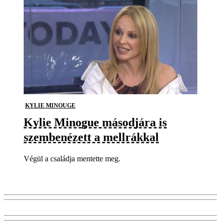
KYLIE MINOUGE
Kylie Minogue másodjára is
szembenézett a mellrákkal
Végül a családja mentette meg.