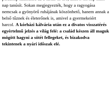
nap tanúsít. Sokan megjegyezték, hogy a ragyogása
nemcsak a gyönyörű ruhájának köszönhető, hanem annak a
belső tűznek és életerőnek is, amivel a gyermekeiért
harcol.
A kórházi kálvária után ez a divatos visszatérés
egyértelmű jelzés a világ felé: a család készen áll maguk
mögött hagyni a sötét fellegeket, és bizakodva
tekintenek a nyári időszak elé.