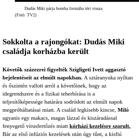
Dudás Miki párja bomba formába tért vissza
(Fotó: TV2)
Sokkolta a rajongókat: Dudás Miki
családja korházba került
Követők százezrei figyelték Szigligeti Ivett aggasztó
bejelentéseit az elmúlt napokban.
A sztáranyuka nyíltan
és őszintén vallott arról a követőinek, hogy az
idegrendszere és a fizikai teherbírása is a
teljesítőképessége határára sodródott az elmúlt napok
megpróbáltatásai miatt. A család legkisebb kincse,
Miló
ugyanis egy makacs, magas lázzal és kiszáradással
fenyegető vírusfertőzés miatt
kórházi kezelésre szorult.
Bár az első infúziós kezelések után úgy tűnt, a kisfiú