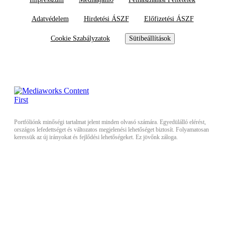
Adatvédelem
Hirdetési ÁSZF
Előfizetési ÁSZF
Cookie Szabályzatok
Sütibeállítások
Portfóliónk minőségi tartalmat jelent minden olvasó számára. Egyedülálló elérést,
országos lefedettséget és változatos megjelenési lehetőséget biztosít. Folyamatosan
keressük az új irányokat és fejlődési lehetőségeket. Ez jövőnk záloga.