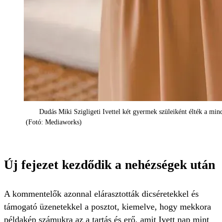
Dudás Miki Szigligeti Ivettel két gyermek szüleiként élték a min
(Fotó: Mediaworks)
Új fejezet kezdődik a nehézségek után
A kommentelők azonnal elárasztották dicséretekkel és
támogató üzenetekkel a posztot, kiemelve, hogy mekkora
példakép számukra az a tartás és erő, amit Ivett nap mint