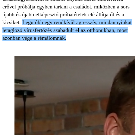
erővel próbálja egyben tartani a családot, miközben a sors
újabb és újabb elképesztő próbatételek elé állítja őt és a
kicsiket.
Legutóbb egy rendkívül agresszív, mindannyiukat
letaglózó vírusfertőzés szabadult el az otthonukban, most
azonban vége a rémálomnak.