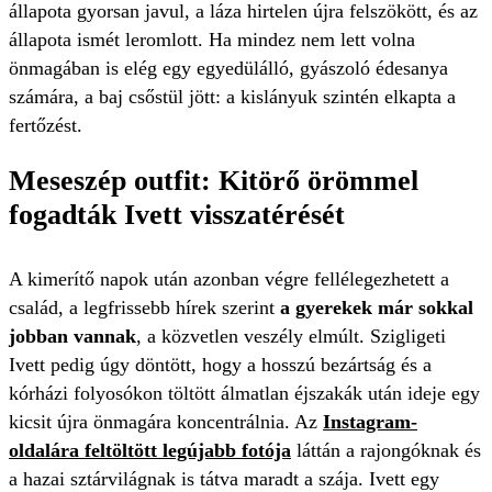
állapota gyorsan javul, a láza hirtelen újra felszökött, és az
állapota ismét leromlott. Ha mindez nem lett volna
önmagában is elég egy egyedülálló, gyászoló édesanya
számára, a baj csőstül jött: a kislányuk szintén elkapta a
fertőzést.
Meseszép outfit: Kitörő örömmel
fogadták Ivett visszatérését
A kimerítő napok után azonban végre fellélegezhetett a
család, a legfrissebb hírek szerint
a gyerekek már sokkal
jobban vannak
, a közvetlen veszély elmúlt. Szigligeti
Ivett pedig úgy döntött, hogy a hosszú bezártság és a
kórházi folyosókon töltött álmatlan éjszakák után ideje egy
kicsit újra önmagára koncentrálnia. Az
Instagram-
oldalára feltöltött legújabb fotója
láttán a rajongóknak és
a hazai sztárvilágnak is tátva maradt a szája. Ivett egy