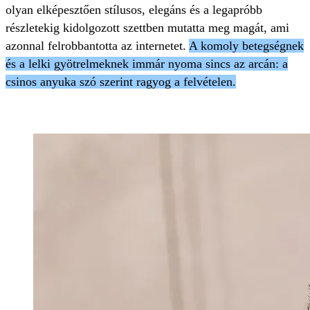
olyan elképesztően stílusos, elegáns és a legapróbb
részletekig kidolgozott szettben mutatta meg magát, ami
azonnal felrobbantotta az internetet.
A komoly betegségnek
és a lelki gyötrelmeknek immár nyoma sincs az arcán: a
csinos anyuka szó szerint ragyog a felvételen.