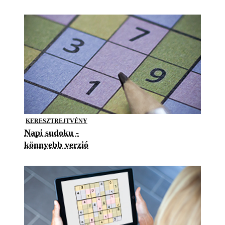
KERESZTREJTVÉNY
Napi sudoku -
könnyebb verzió