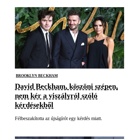
BROOKLYN BECKHAM
David Beckham, köszöni szépen,
nem kér a viszályról szóló
kérdésekből
Félbeszakította az újságírót egy kérdés miatt.