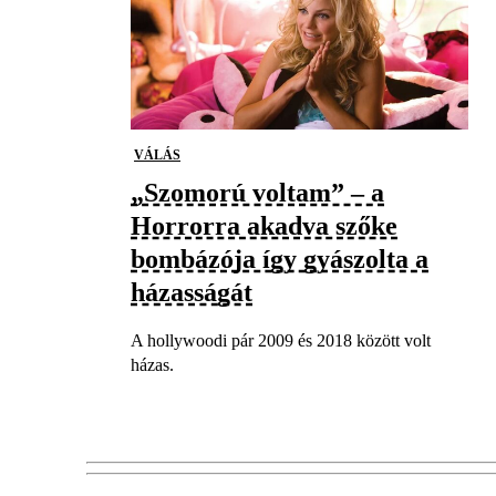
VÁLÁS
„Szomorú voltam” – a
Horrorra akadva szőke
bombázója így gyászolta a
házasságát
A hollywoodi pár 2009 és 2018 között volt
házas.