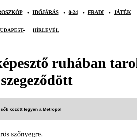
ROSZKÓP
IDŐJÁRÁS
0-24
FRADI
JÁTÉK
UDAPEST
HÍRLEVÉL
képesztő ruhában tarol
szegeződött
elsők között legyen a Metropol
örös szőnyegre.