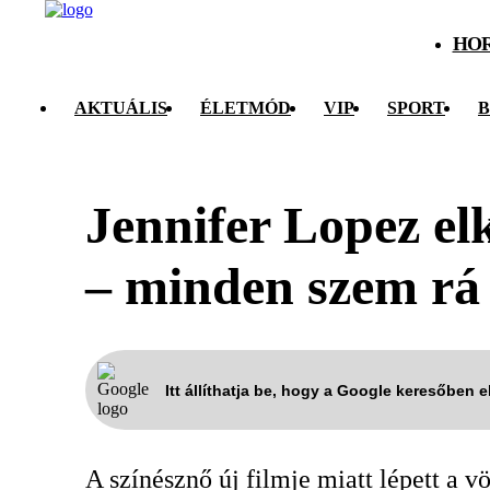
HO
AKTUÁLIS
ÉLETMÓD
VIP
SPORT
B
Jennifer Lopez el
– minden szem rá 
Itt állíthatja be, hogy a Google keresőben 
A színésznő új filmje miatt lépett a v