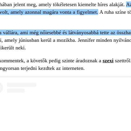
hában jelent meg, amely tökéletesen kiemelte híres alakját.
Az
 volt, amely azonnal magára vonta a figyelmet.
A ruha színe t
 vállára, ami még nőiesebbé és látványosabbá tette az összhat
űsíti, amely júniusban kerül a mozikba. Jennifer minden nyilvá
ikerült neki.
 a kommentek, a követők pedig szinte áradoznak a
szexi
szettrő
mgyorsan terjedni kezdtek az interneten.