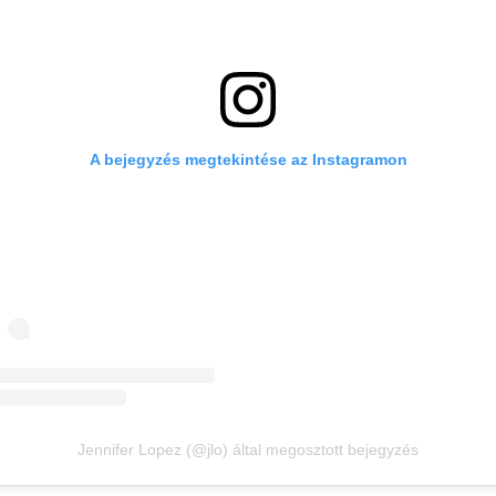
A bejegyzés megtekintése az Instagramon
Jennifer Lopez (@jlo) által megosztott bejegyzés