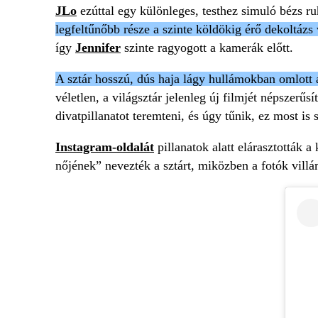
JLo
ezúttal egy különleges, testhez simuló bézs ru
legfeltűnőbb része a szinte köldökig érő dekoltázs
így
Jennifer
szinte ragyogott a kamerák előtt.
A sztár hosszú, dús haja lágy hullámokban omlott a
véletlen, a világsztár jelenleg új filmjét népszer
divatpillanatot teremteni, és úgy tűnik, ez most is s
Instagram-oldalát
pillanatok alatt elárasztották
nőjének” nevezték a sztárt, miközben a fotók villá