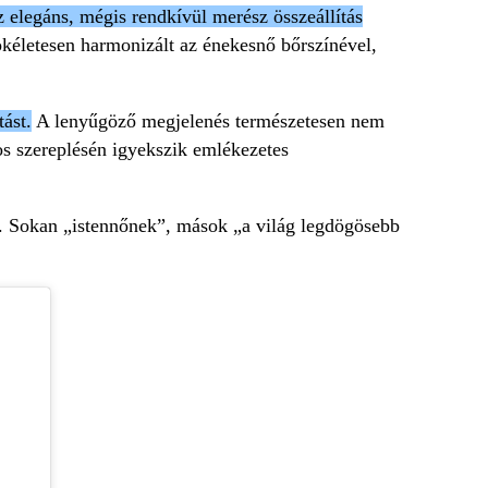
 elegáns, mégis rendkívül merész összeállítás
ökéletesen harmonizált az énekesnő bőrszínével,
ást.
A lenyűgöző megjelenés természetesen nem
nos szereplésén igyekszik emlékezetes
l. Sokan „istennőnek”, mások „a világ legdögösebb