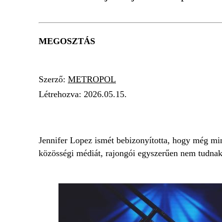
MEGOSZTÁS
Szerző:
METROPOL
Létrehozva:
2026.05.15.
JENNIFER LOPEZ
VILLANTÁS
SZTÁR
Jennifer Lopez ismét bebizonyította, hogy még min
közösségi médiát, rajongói egyszerűen nem tudnak 