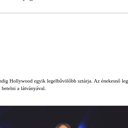
dig Hollywood egyik legelbűvölőbb sztárja. Az énekesnő legú
betelni a látványával.