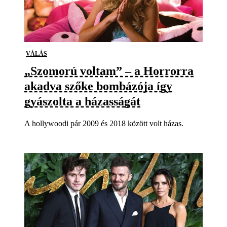
VÁLÁS
„Szomorú voltam” – a Horrorra
akadva szőke bombázója így
gyászolta a házasságát
A hollywoodi pár 2009 és 2018 között volt házas.