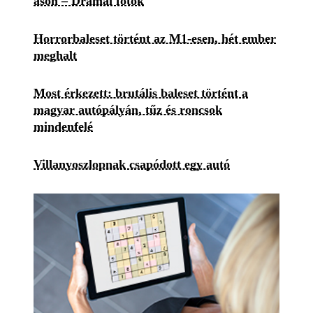
ason – Drámai fotók
Horrorbaleset történt az M1-esen, hét ember
meghalt
Most érkezett: brutális baleset történt a
magyar autópályán, tűz és roncsok
mindenfelé
Villanyoszlopnak csapódott egy autó