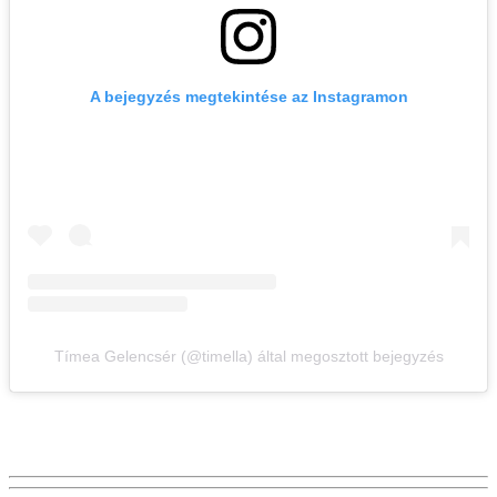
A bejegyzés megtekintése az Instagramon
Tímea Gelencsér (@timella) által megosztott bejegyzés