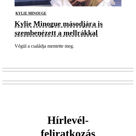
KYLIE MINOUGE
Kylie Minogue másodjára is
szembenézett a mellrákkal
Végül a családja mentette meg.
Hírlevél-
feliratkozás