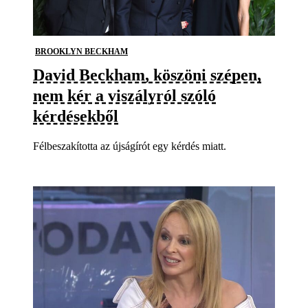
BROOKLYN BECKHAM
David Beckham, köszöni szépen,
nem kér a viszályról szóló
kérdésekből
Félbeszakította az újságírót egy kérdés miatt.