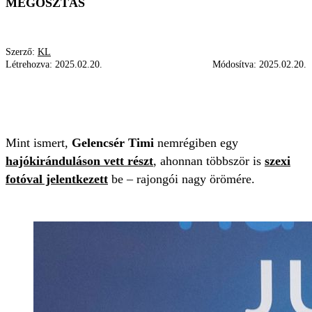
MEGOSZTÁS
Szerző:
KL
Létrehozva:
2025.02.20.
Módosítva:
2025.02.20.
ÖRÖM
GYŰRŰ
GELENCSÉR TIMI
BOLDOGSÁG
ELJEGYZÉS
Mint ismert,
Gelencsér Timi
nemrégiben egy
hajókiránduláson vett részt
, ahonnan többször is
szexi
fotóval jelentkezett
be – rajongói nagy örömére.