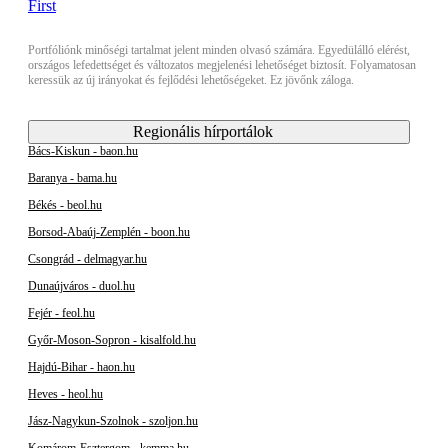
Portfóliónk minőségi tartalmat jelent minden olvasó számára. Egyedülálló elérést,
országos lefedettséget és változatos megjelenési lehetőséget biztosít. Folyamatosan
keressük az új irányokat és fejlődési lehetőségeket. Ez jövőnk záloga.
Regionális hírportálok
Bács-Kiskun - baon.hu
Baranya - bama.hu
Békés - beol.hu
Borsod-Abaúj-Zemplén - boon.hu
Csongrád - delmagyar.hu
Dunaújváros - duol.hu
Fejér - feol.hu
Győr-Moson-Sopron - kisalfold.hu
Hajdú-Bihar - haon.hu
Heves - heol.hu
Jász-Nagykun-Szolnok - szoljon.hu
Komárom-Esztergom - kemma.hu