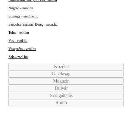
Nógrád - nool.hu
Somogy - sonline.hu
Szabolcs-Szatmár-Bereg - szon.hu
Tolna - teol.hu
Vas - vaol.hu
Veszprém - veol.hu
Zala - zaol.hu
Közélet
Gazdaság
Magazin
Bulvár
Szolgáltatás
Rádió