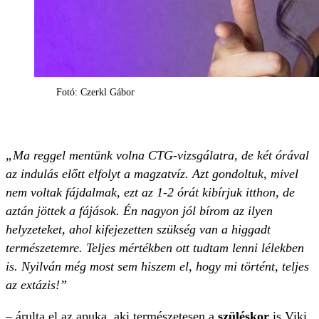
Fotó: Czerkl Gábor
„Ma reggel mentünk volna CTG-vizsgálatra, de két órával
az indulás előtt elfolyt a magzatvíz. Azt gondoltuk, mivel
nem voltak fájdalmak, ezt az 1-2 órát kibírjuk itthon, de
aztán jöttek a fájások. Én nagyon jól bírom az ilyen
helyzeteket, ahol kifejezetten szükség van a higgadt
természetemre. Teljes mértékben ott tudtam lenni lélekben
is. Nyilván még most sem hiszem el, hogy mi történt, teljes
az extázis!”
– árulta el az apuka, aki természetesen a
szüléskor
is Viki