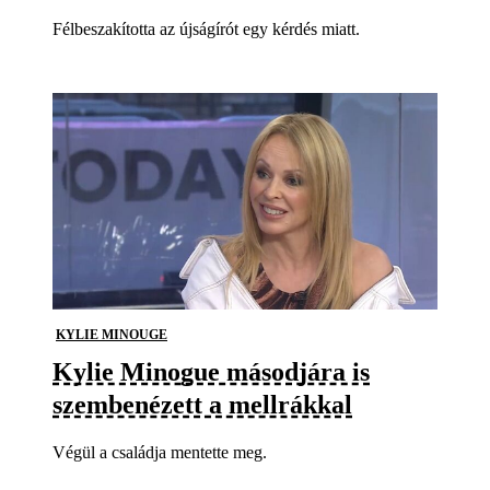
Félbeszakította az újságírót egy kérdés miatt.
KYLIE MINOUGE
Kylie Minogue másodjára is
szembenézett a mellrákkal
Végül a családja mentette meg.