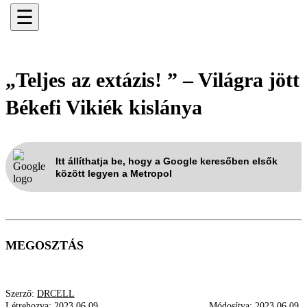
☰
„Teljes az extázis! ” – Világra jött
Békefi Vikiék kislánya
Itt állíthatja be, hogy a Google keresőben elsők
között legyen a Metropol
MEGOSZTÁS
Szerző:
DRCELL
Létrehozva:
2023.06.09.
Módosítva:
2023.06.09.