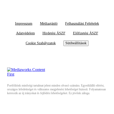
Impresszum
Médiaajánló
Felhasználási Feltételek
Adatvédelem
Hirdetési ÁSZF
Előfizetési ÁSZF
Cookie Szabályzatok
Sütibeállítások
Portfóliónk minőségi tartalmat jelent minden olvasó számára. Egyedülálló elérést,
országos lefedettséget és változatos megjelenési lehetőséget biztosít. Folyamatosan
keressük az új irányokat és fejlődési lehetőségeket. Ez jövőnk záloga.