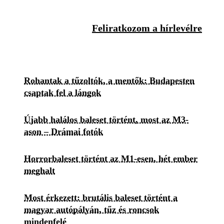
Feliratkozom a hírlevélre
Rohantak a tűzoltók, a mentők: Budapesten
csaptak fel a lángok
Újabb halálos baleset történt, most az M3-
ason – Drámai fotók
Horrorbaleset történt az M1-esen, hét ember
meghalt
Most érkezett: brutális baleset történt a
magyar autópályán, tűz és roncsok
mindenfelé