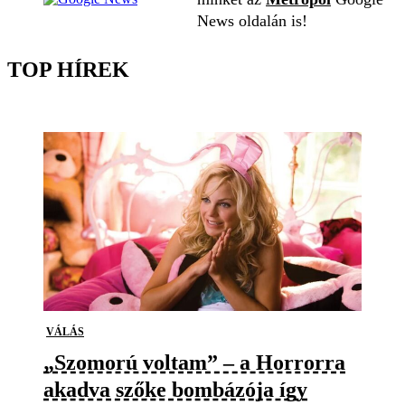
News oldalán is!
TOP HÍREK
VÁLÁS
„Szomorú voltam” – a Horrorra
akadva szőke bombázója így