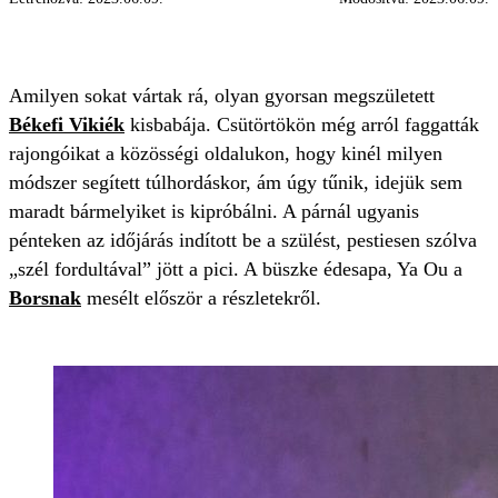
YA OU
BÉKEFI VIKIÉ
KISLÁNY
Amilyen sokat vártak rá, olyan gyorsan megszületett
Békefi Vikiék
kisbabája. Csütörtökön még arról faggatták
rajongóikat a közösségi oldalukon, hogy kinél milyen
módszer segített túlhordáskor, ám úgy tűnik, idejük sem
maradt bármelyiket is kipróbálni. A párnál ugyanis
pénteken az időjárás indított be a szülést, pestiesen szólva
„szél fordultával” jött a pici. A büszke édesapa, Ya Ou a
Borsnak
mesélt először a részletekről.