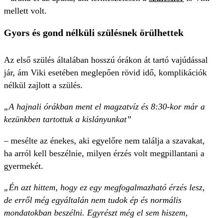
mellett volt.
Gyors és gond nélküli szülésnek örülhettek
Az első szülés általában hosszú órákon át tartó vajúdással
jár, ám Viki esetében meglepően rövid idő, komplikációk
nélkül zajlott a szülés.
„A hajnali órákban ment el magzatvíz és 8:30-kor már a
kezünkben tartottuk a kislányunkat”
– mesélte az énekes, aki egyelőre nem találja a szavakat,
ha arról kell beszélnie, milyen érzés volt megpillantani a
gyermekét.
„Én azt hittem, hogy ez egy megfogalmazható érzés lesz,
de erről még egyáltalán nem tudok ép és normális
mondatokban beszélni. Egyrészt még el sem hiszem,