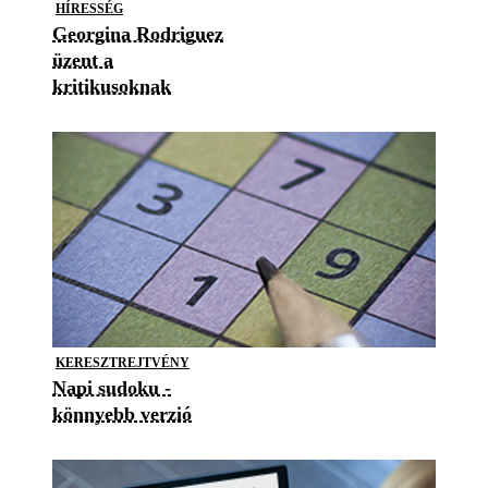
HÍRESSÉG
Georgina Rodriguez
üzent a
kritikusoknak
KERESZTREJTVÉNY
Napi sudoku -
könnyebb verzió