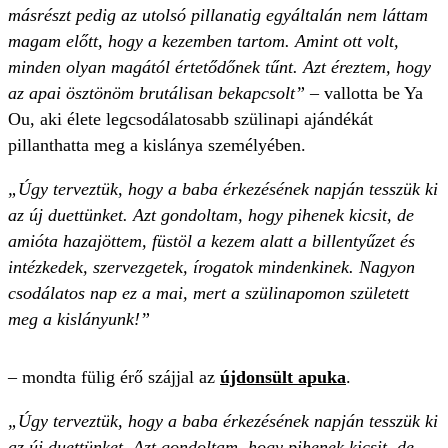
másrészt pedig az utolsó pillanatig egyáltalán nem láttam
magam előtt, hogy a kezemben tartom. Amint ott volt,
minden olyan magától értetődőnek tűnt. Azt éreztem, hogy
az apai ösztönöm brutálisan bekapcsolt”
– vallotta be Ya
Ou, aki élete legcsodálatosabb szülinapi ajándékát
pillanthatta meg a kislánya személyében.
„Úgy terveztük, hogy a baba érkezésének napján tesszük ki
az új duettünket. Azt gondoltam, hogy pihenek kicsit, de
amióta hazajöttem, füstöl a kezem alatt a billentyűzet és
intézkedek, szervezgetek, írogatok mindenkinek. Nagyon
csodálatos nap ez a mai, mert a szülinapomon született
meg a kislányunk!”
– mondta fülig érő szájjal az
újdonsült apuka
.
„Úgy terveztük, hogy a baba érkezésének napján tesszük ki
az új duettünket. Azt gondoltam, hogy pihenek kicsit, de