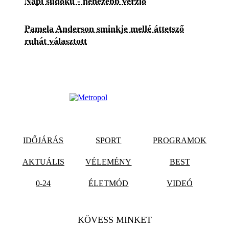
Napi sudoku - nehezebb verzió
Pamela Anderson sminkje mellé áttetsző
ruhát választott
IDŐJÁRÁS
SPORT
PROGRAMOK
AKTUÁLIS
VÉLEMÉNY
BEST
0-24
ÉLETMÓD
VIDEÓ
KÖVESS MINKET