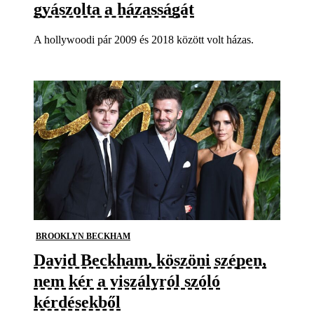
gyászolta a házasságát
A hollywoodi pár 2009 és 2018 között volt házas.
BROOKLYN BECKHAM
David Beckham, köszöni szépen,
nem kér a viszályról szóló
kérdésekből