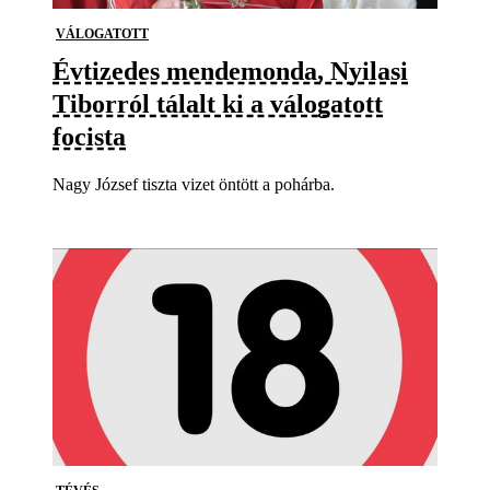
VÁLOGATOTT
Évtizedes mendemonda, Nyilasi
Tiborról tálalt ki a válogatott
focista
Nagy József tiszta vizet öntött a pohárba.