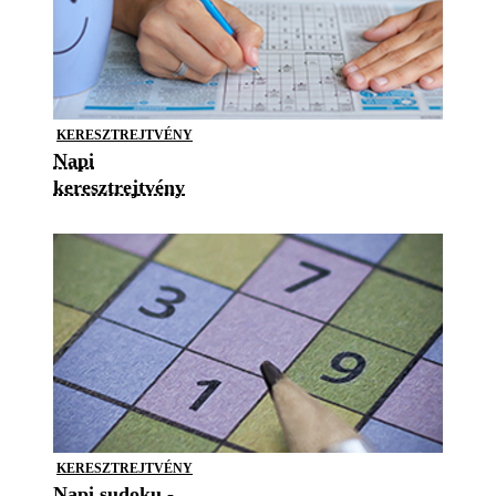
KERESZTREJTVÉNY
Napi
keresztrejtvény
KERESZTREJTVÉNY
Napi sudoku -