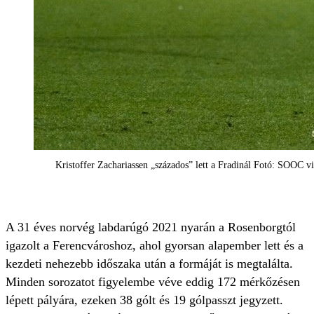
Kristoffer Zachariassen „százados” lett a Fradinál Fotó: SOOC v
A 31 éves norvég labdarúgó 2021 nyarán a Rosenborgtól
igazolt a Ferencvároshoz, ahol gyorsan alapember lett és a
kezdeti nehezebb időszaka után a formáját is megtalálta.
Minden sorozatot figyelembe véve eddig 172 mérkőzésen
lépett pályára, ezeken 38 gólt és 19 gólpasszt jegyzett.