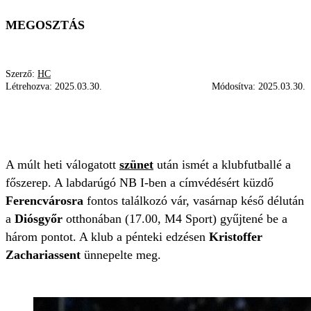
MEGOSZTÁS
Szerző:
HC
Létrehozva:
2025.03.30.
Módosítva:
2025.03.30.
DIÓSGYŐR
KRISTOFFER ZACHARIASSEN
MÉRFÖLDKŐ
FRADI
FERENCVÁROS
A múlt heti válogatott
szünet
után ismét a klubfutballé a
főszerep. A labdarúgó NB I-ben a címvédésért küzdő
Ferencvárosra
fontos találkozó vár, vasárnap késő délután
a
Diósgyőr
otthonában (17.00, M4 Sport) gyűjtené be a
három pontot. A klub a pénteki edzésen
Kristoffer
Zachariassent
ünnepelte meg.