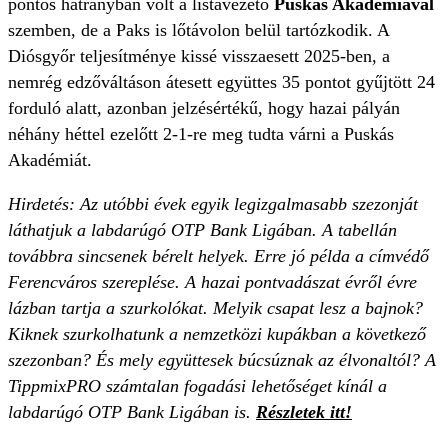
pontos hátrányban volt a listavezető
Puskás Akadémiával
szemben, de a Paks is lőtávolon belül tartózkodik. A
Diósgyőr teljesítménye kissé visszaesett 2025-ben, a
nemrég edzőváltáson átesett együttes 35 pontot gyűjtött 24
forduló alatt, azonban jelzésértékű, hogy hazai pályán
néhány héttel ezelőtt 2-1-re meg tudta várni a Puskás
Akadémiát.
Hirdetés: Az utóbbi évek egyik legizgalmasabb szezonját
láthatjuk a labdarúgó OTP Bank Ligában. A tabellán
továbbra sincsenek bérelt helyek. Erre jó példa a címvédő
Ferencváros szereplése. A hazai pontvadászat évről évre
lázban tartja a szurkolókat. Melyik csapat lesz a bajnok?
Kiknek szurkolhatunk a nemzetközi kupákban a következő
szezonban? És mely együttesek búcsúznak az élvonaltól? A
TippmixPRO számtalan fogadási lehetőséget kínál a
labdarúgó OTP Bank Ligában is.
Részletek itt!