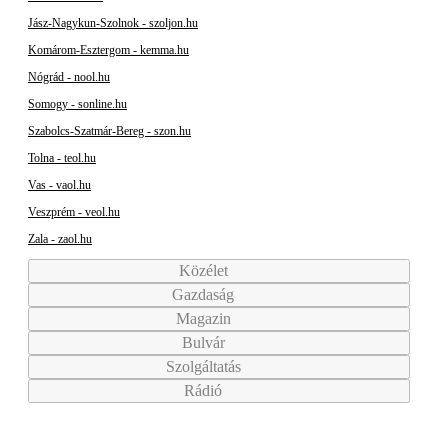
Jász-Nagykun-Szolnok - szoljon.hu
Komárom-Esztergom - kemma.hu
Nógrád - nool.hu
Somogy - sonline.hu
Szabolcs-Szatmár-Bereg - szon.hu
Tolna - teol.hu
Vas - vaol.hu
Veszprém - veol.hu
Zala - zaol.hu
Közélet
Gazdaság
Magazin
Bulvár
Szolgáltatás
Rádió