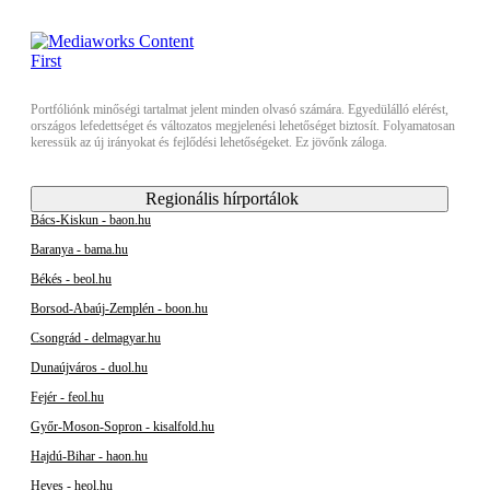
Portfóliónk minőségi tartalmat jelent minden olvasó számára. Egyedülálló elérést,
országos lefedettséget és változatos megjelenési lehetőséget biztosít. Folyamatosan
keressük az új irányokat és fejlődési lehetőségeket. Ez jövőnk záloga.
Regionális hírportálok
Bács-Kiskun - baon.hu
Baranya - bama.hu
Békés - beol.hu
Borsod-Abaúj-Zemplén - boon.hu
Csongrád - delmagyar.hu
Dunaújváros - duol.hu
Fejér - feol.hu
Győr-Moson-Sopron - kisalfold.hu
Hajdú-Bihar - haon.hu
Heves - heol.hu