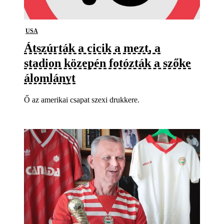
USA
Átszúrták a cicik a mezt, a
stadion közepén fotózták a szőke
álomlányt
Ő az amerikai csapat szexi drukkere.