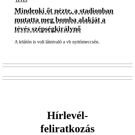
TÉVÉS
Mindenki őt nézte, a stadionban
mutatta meg bomba alakját a
tévés szépségkirálynő
A lelátón is volt látnivaló a vb nyitómeccsén.
Hírlevél-
feliratkozás