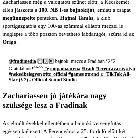
Zachariassen még a válogatott szünet előtt, a Kecskemét
ellen játszotta a
100. NB I-es bajnokiját
, emiatt a csapat
megünnepelte
pénteken.
Hajnal Tamás
, a klub
sportigazgatója egy 100-as számmal ellátott mezzel is
meglepte a több poszton bevethető labdarúgót, szúrta ki az
Origo
.
@fradimedia
1️⃣0️⃣0️⃣ bajnoki meccs a Fradiban 💚🤍
Gratulálunk!💚🤍
#groupamaarena
#fradi
#ferencaváros
#fyp
#nekedbelegyen
#ftc_official
#games
#trend
♬ TikTok All-
Star (V2) - Official Sound Studio
Zachariassen jó játékára nagy
szüksége lesz a Fradinak
Az elmúlt évekkel ellentétben a bajnoki versenyfutás
egészen kiélezett. A Ferencváros a 25. forduló előtt két