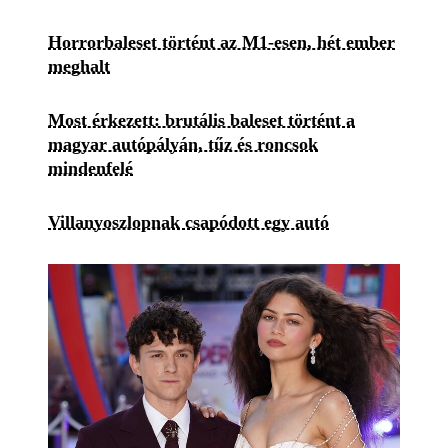
Horrorbaleset történt az M1-esen, hét ember
meghalt
Most érkezett: brutális baleset történt a
magyar autópályán, tűz és roncsok
mindenfelé
Villanyoszlopnak csapódott egy autó