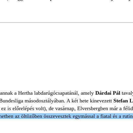
ON
DÁRDAI PALKÓ
ÁRULÓ
DERRY SCHERHANT
vannak a Hertha labdarúgócsapatánál, amely
Dárdai Pál
taval
-Bundesliga másodosztályában. A két hete kinevezett
Stefan L
ez is előrelépés volt), de vasárnap, Elversbergben már a félid
netben az öltözőben összevesztek egymással a fiatal és a ruti