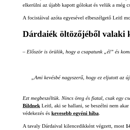
elkerülni az újabb kapott gólokat és velük a még 
A focistáival azóta egyesével elbeszélgető Leitl 
Dárdaiék öltözőjéből valaki 
– Először is örülök, hogy a csapatunk „él” és kom
Ami kevésbé nagyszerű, hogy ez eljutott az ú
Ezt megbeszéltük. Nincs öreg és fiatal, csak egy c
Bildnek
Leitl, aki se hallani, se beszélni nem aka
védekezés és
kevesebb egyéni hiba
.
A tavaly Dárdaival kilencedikként végzett, most
1