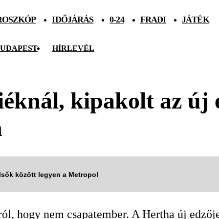
ROSZKÓP
IDŐJÁRÁS
0-24
FRADI
JÁTÉK
UDAPEST
HÍRLEVÉL
éknál, kipakolt az új 
n
elsők között legyen a Metropol
l, hogy nem csapatember. A Hertha új edzője 