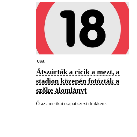
USA
Átszúrták a cicik a mezt, a
stadion közepén fotózták a
szőke álomlányt
Ő az amerikai csapat szexi drukkere.