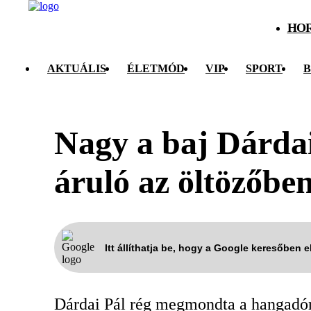
HO
AKTUÁLIS
ÉLETMÓD
VIP
SPORT
B
Nagy a baj Dárdai
áruló az öltözőbe
Itt állíthatja be, hogy a Google keresőben 
Dárdai Pál rég megmondta a hangadóró