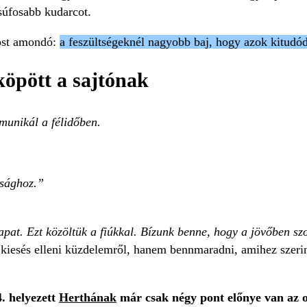
csúfosabb kudarcot.
most amondó:
a feszültségeknél nagyobb baj, hogy azok kitudódt
köpött a sajtónak
munikál a félidőben.
jsághoz.
sapat. Ezt közöltük a fiúkkal. Bízunk benne, hogy a jövőben s
r kiesés elleni küzdelemről, hanem bennmaradni, amihez szerint
4. helyezett
Herthának
már csak négy pont előnye van az o