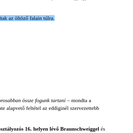
ak az öltöző falain túlra.
zorosabban össze fogunk tartani
– mondta a
e alapvető feltétel az eddiginél szervezettebb
sztályozós 16. helyen lévő Braunschweiggel
és