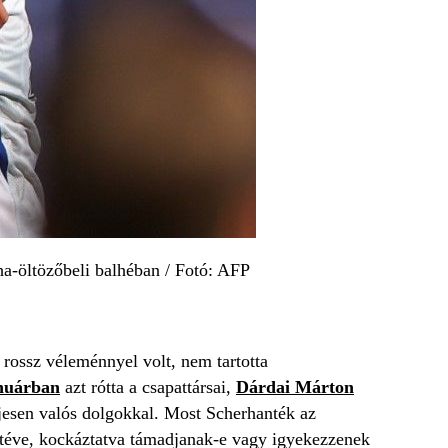
ha-öltözőbeli balhéban / Fotó: AFP
 rossz véleménnyel volt, nem tartotta
nuárban
azt rótta a csapattársai,
Dárdai Márton
eljesen valós dolgokkal. Most Scherhanték az
eltéve, kockáztatva támadjanak-e vagy igyekezzenek