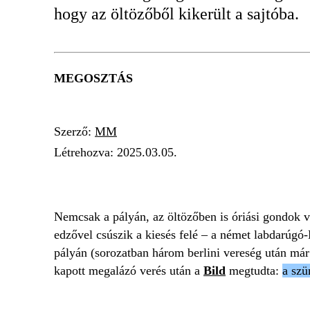
hogy az öltözőből kikerült a sajtóba.
MEGOSZTÁS
Szerző:
MM
Létrehozva:
2025.03.05.
HERTHA
DÁRDAI PÁL
DÁRDAI MÁRT
Nemcsak a pályán, az öltözőben is óriási gondok 
edzővel csúszik a kiesés felé – a német labdarúgó
pályán (sorozatban három berlini vereség után már 
kapott megalázó verés után a
Bild
megtudta:
a szü