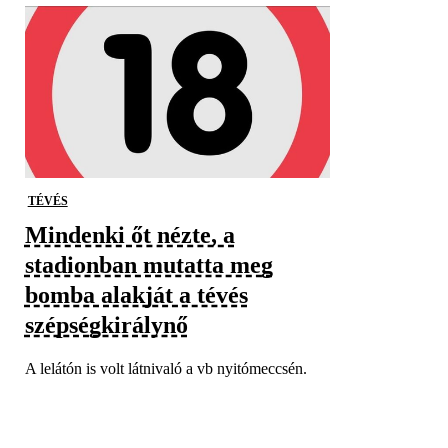
TÉVÉS
Mindenki őt nézte, a
stadionban mutatta meg
bomba alakját a tévés
szépségkirálynő
A lelátón is volt látnivaló a vb nyitómeccsén.