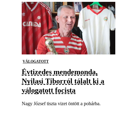
VÁLOGATOTT
Évtizedes mendemonda,
Nyilasi Tiborról tálalt ki a
válogatott focista
Nagy József tiszta vizet öntött a pohárba.