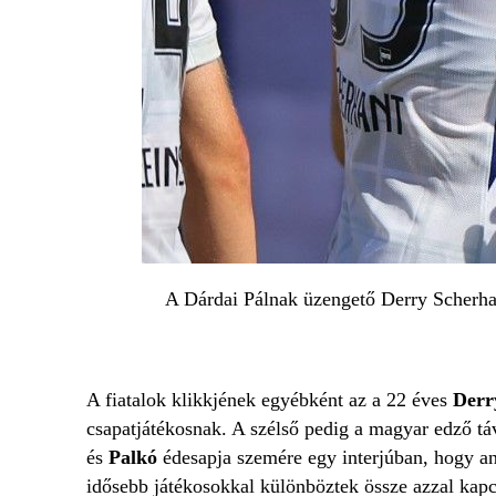
A Dárdai Pálnak üzengető Derry Scherhan
A fiatalok klikkjének egyébként az a 22 éves
Derr
csapatjátékosnak. A szélső pedig a magyar edző tá
és
Palkó
édesapja szemére egy interjúban, hogy ann
idősebb játékosokkal különböztek össze azzal kapc