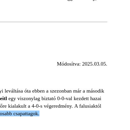
Módosítva:
2025.03.05.
yi leváltása óta ebben a szezonban már a második
eitl
egy viszonylag biztató 0-0-val kezdett hazai
őre kialakult a 4-0-s végeredmény. A falusiaktól
nosabb csapattagok.