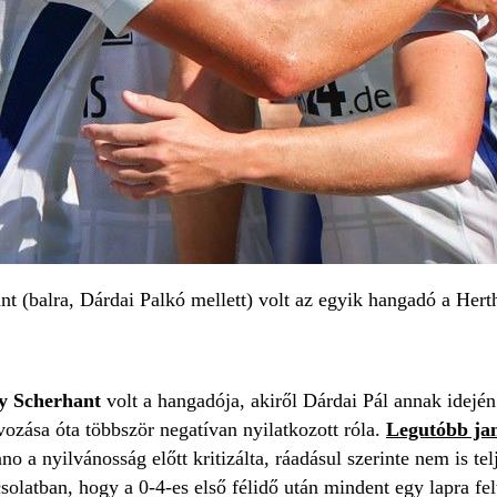
t (balra, Dárdai Palkó mellett) volt az egyik hangadó a Hert
y Scherhant
volt a hangadója, akiről Dárdai Pál annak idején
vozása óta többször negatívan nyilatkozott róla.
Legutóbb ja
o a nyilvánosság előtt kritizálta, ráadásul szerinte nem is t
solatban, hogy a 0-4-es első félidő után mindent egy lapra f