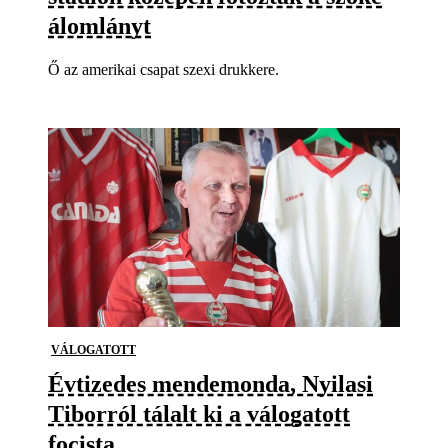
álomlányt
Ő az amerikai csapat szexi drukkere.
VÁLOGATOTT
Évtizedes mendemonda, Nyilasi
Tiborról tálalt ki a válogatott
focista