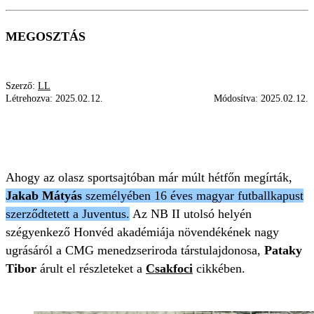
MEGOSZTÁS
Szerző:
LL
Létrehozva:
2025.02.12.
Módosítva:
2025.02.12.
JAKAB MÁTYÁS
HONVÉD
JUVENTUS
PATAKY TIBOR
MARCO ROSSI
Ahogy az olasz sportsajtóban már múlt hétfőn megírták,
Jakab Mátyás
személyében 16 éves magyar futballkapust
szerződtetett a Juventus.
Az NB II utolsó helyén
szégyenkező Honvéd akadémiája növendékének nagy
ugrásáról a CMG menedzseriroda társtulajdonosa,
Pataky
Tibor
árult el részleteket a
Csakfoci
cikkében.