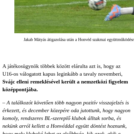
Jakab Mátyás átigazolása után a Honvéd szakmai együttműködésre
A játékosügynök többek között elárulta azt is, hogy az
U16-os válogatott kapus leginkább a tavaly novemberi,
Svájc elleni remeklésével került a nemzetközi figyelem
középpontjába.
– A találkozót követően több nagyon pozitív visszajelzés is
érkezett, és december közepére oda jutottunk, hogy nagyon
komoly, rendszeres BL-szereplő klubok álltak sorba, és
nekünk arról kellett a Honvéddal együtt döntést hoznunk,
hogy mely kluboké lehet az elsőbbség, kik azok, akik a