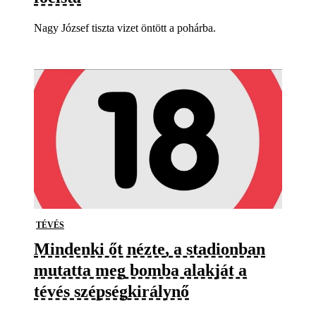
Nagy József tiszta vizet öntött a pohárba.
TÉVÉS
Mindenki őt nézte, a stadionban
mutatta meg bomba alakját a
tévés szépségkirálynő