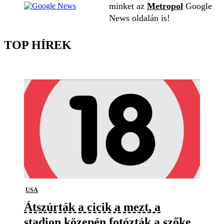
minket az
Metropol
Google
News oldalán is!
TOP HÍREK
USA
Átszúrták a cicik a mezt, a
stadion közepén fotózták a szőke