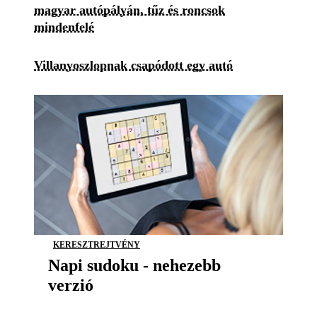
magyar autópályán, tűz és roncsok
mindenfelé
Villanyoszlopnak csapódott egy autó
KERESZTREJTVÉNY
Napi sudoku - nehezebb
verzió