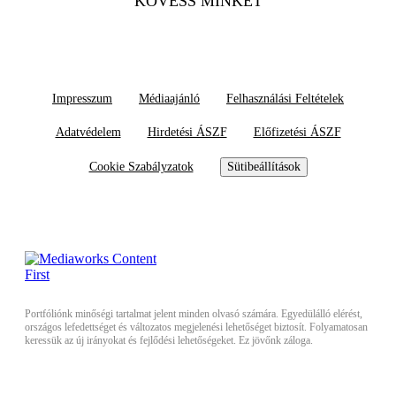
KÖVESS MINKET
Impresszum
Médiaajánló
Felhasználási Feltételek
Adatvédelem
Hirdetési ÁSZF
Előfizetési ÁSZF
Cookie Szabályzatok
Sütibeállítások
Portfóliónk minőségi tartalmat jelent minden olvasó számára. Egyedülálló elérést,
országos lefedettséget és változatos megjelenési lehetőséget biztosít. Folyamatosan
keressük az új irányokat és fejlődési lehetőségeket. Ez jövőnk záloga.