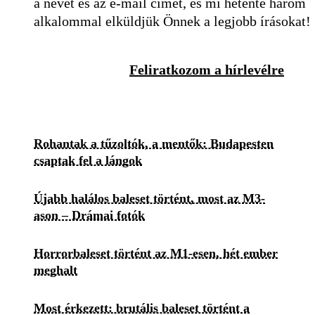
a nevét és az e-mail címét, és mi hetente három
alkalommal elküldjük Önnek a legjobb írásokat!
Feliratkozom a hírlevélre
Rohantak a tűzoltók, a mentők: Budapesten
csaptak fel a lángok
Újabb halálos baleset történt, most az M3-
ason – Drámai fotók
Horrorbaleset történt az M1-esen, hét ember
meghalt
Most érkezett: brutális baleset történt a