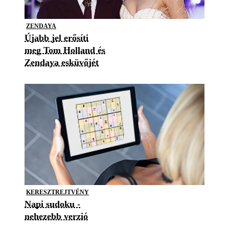
ZENDAYA
Újabb jel erősíti
meg Tom Holland és
Zendaya esküvőjét
KERESZTREJTVÉNY
Napi sudoku -
nehezebb verzió