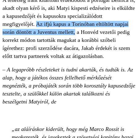
A tehetség iránt kitartóan érdeklődött a portugál Benfica is,
akadt olyan kérő is, aki Matyi kispesti edzéseire is elküldte
a kapusedzőjét és kapusokra specializálódott
megfigyelőjét.
Az ifjú kapus a Torinóban eltöltött napjai
során döntött a Juventus mellett,
a Honvéd vezetői pedig
korrekt módon tartották magukat a korábbi szóbeli
ígérethez: profi szerződése dacára, Jakab érdekét is szem
előtt tartva partnerek voltak az átigazolásban.
– A legapróbb részleteket is tudni akarták, és tudták is. Az
alap, hogy a játékos összes fellelhető mérkőzését
megnézték, a próbajáték során több korosztály kapusedzője
tesztelte, a szülőkkel külön akartak találkozni és
beszélgetni Matyiról, de
az aláíráskor kiderült, hogy még Marco Rossit is
megkeresték, és igyekeztek a szövetségi kapitány hazai