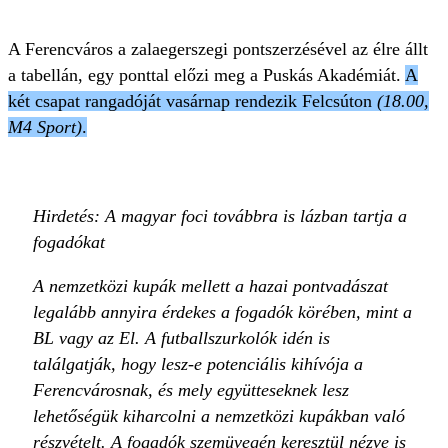
A Ferencváros a zalaegerszegi pontszerzésével az élre állt
a tabellán, egy ponttal előzi meg a Puskás Akadémiát.
A
két csapat rangadóját vasárnap rendezik Felcsúton
(18.00,
M4 Sport)
.
Hirdetés: A magyar foci továbbra is lázban tartja a
fogadókat
A nemzetközi kupák mellett a hazai pontvadászat
legalább annyira érdekes a fogadók körében, mint a
BL vagy az El. A futballszurkolók idén is
találgatják, hogy lesz-e potenciális kihívója a
Ferencvárosnak, és mely együtteseknek lesz
lehetőségük kiharcolni a nemzetközi kupákban való
részvételt. A fogadók szemüvegén keresztül nézve is