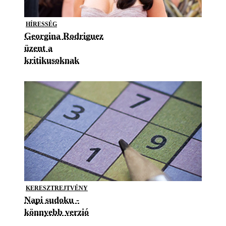
HÍRESSÉG
Georgina Rodriguez
üzent a
kritikusoknak
KERESZTREJTVÉNY
Napi sudoku -
könnyebb verzió