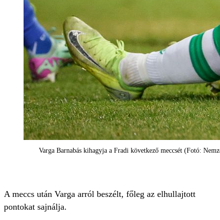
Varga Barnabás kihagyja a Fradi következő meccsét (Fotó: Nemze
A meccs után Varga arról beszélt, főleg az elhullajtott
pontokat sajnálja.