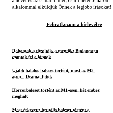
a nevét és az e-mail címét, és mi hetente három
alkalommal elküldjük Önnek a legjobb írásokat!
Feliratkozom a hírlevélre
Rohantak a tűzoltók, a mentők: Budapesten
csaptak fel a lángok
Újabb halálos baleset történt, most az M3-
ason – Drámai fotók
Horrorbaleset történt az M1-esen, hét ember
meghalt
Most érkezett: brutális baleset történt a