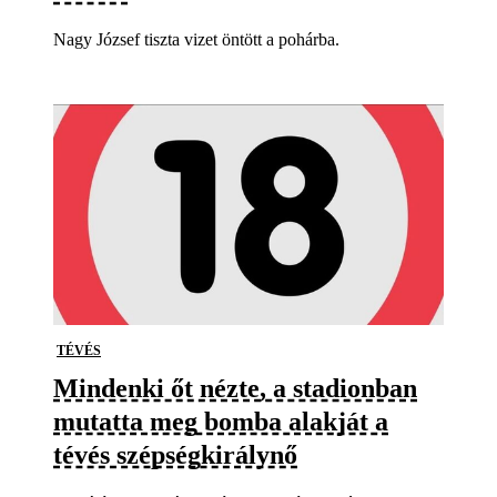
Nagy József tiszta vizet öntött a pohárba.
TÉVÉS
Mindenki őt nézte, a stadionban
mutatta meg bomba alakját a
tévés szépségkirálynő