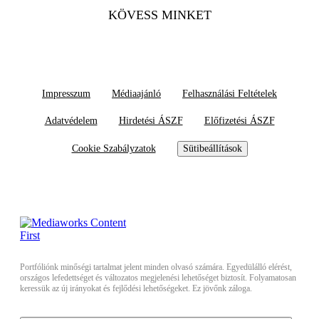
KÖVESS MINKET
Impresszum
Médiaajánló
Felhasználási Feltételek
Adatvédelem
Hirdetési ÁSZF
Előfizetési ÁSZF
Cookie Szabályzatok
Sütibeállítások
Portfóliónk minőségi tartalmat jelent minden olvasó számára. Egyedülálló elérést,
országos lefedettséget és változatos megjelenési lehetőséget biztosít. Folyamatosan
keressük az új irányokat és fejlődési lehetőségeket. Ez jövőnk záloga.