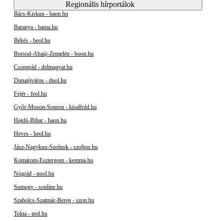
Regionális hírportálok
Bács-Kiskun - baon.hu
Baranya - bama.hu
Békés - beol.hu
Borsod-Abaúj-Zemplén - boon.hu
Csongrád - delmagyar.hu
Dunaújváros - duol.hu
Fejér - feol.hu
Győr-Moson-Sopron - kisalfold.hu
Hajdú-Bihar - haon.hu
Heves - heol.hu
Jász-Nagykun-Szolnok - szoljon.hu
Komárom-Esztergom - kemma.hu
Nógrád - nool.hu
Somogy - sonline.hu
Szabolcs-Szatmár-Bereg - szon.hu
Tolna - teol.hu