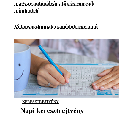
magyar autópályán, tűz és roncsok
mindenfelé
Villanyoszlopnak csapódott egy autó
KERESZTREJTVÉNY
Napi keresztrejtvény