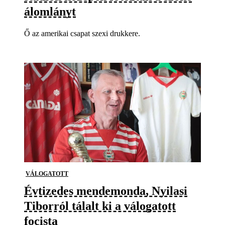
álomlányt
Ő az amerikai csapat szexi drukkere.
VÁLOGATOTT
Évtizedes mendemonda, Nyilasi
Tiborról tálalt ki a válogatott
focista