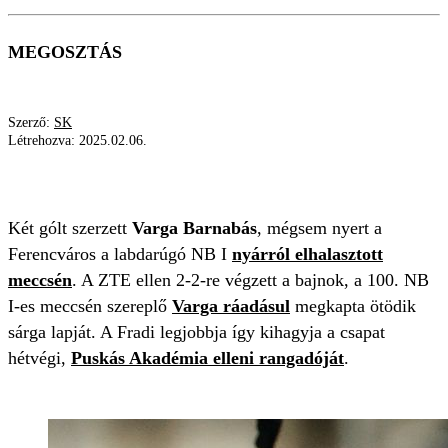
MEGOSZTÁS
Szerző:
SK
Létrehozva:
2025.02.06.
VARGA BARNABÁS
FERENCVÁROS
SZTÁR
Két gólt szerzett
Varga Barnabás
, mégsem nyert a
Ferencváros a labdarúgó NB I
nyárról elhalasztott
meccsén
. A ZTE ellen 2-2-re végzett a bajnok, a 100. NB
I-es meccsén szereplő
Varga ráadásul
megkapta ötödik
sárga lapját. A Fradi legjobbja így kihagyja a csapat
hétvégi,
Puskás Akadémia elleni rangadóját
.