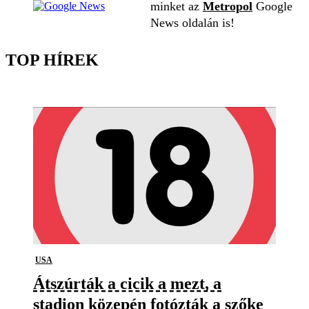
minket az
Metropol
Google
News oldalán is!
TOP HÍREK
USA
Átszúrták a cicik a mezt, a
stadion közepén fotózták a szőke