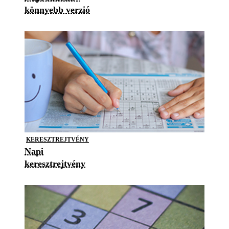
könnyebb verzió
KERESZTREJTVÉNY
Napi
keresztrejtvény