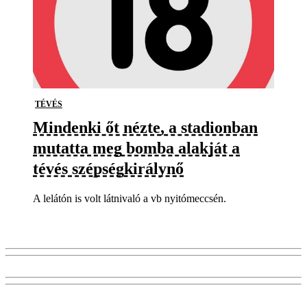
TÉVÉS
Mindenki őt nézte, a stadionban
mutatta meg bomba alakját a
tévés szépségkirálynő
A lelátón is volt látnivaló a vb nyitómeccsén.