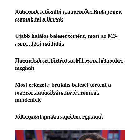
Rohantak a tűzoltók, a mentők: Budapesten
csaptak fel a lángok
Újabb halálos baleset történt, most az M3-
ason – Drámai fotók
Horrorbaleset történt az M1-esen, hét ember
meghalt
Most érkezett: brutális baleset történt a
magyar autópályán, tűz és roncsok
mindenfelé
Villanyoszlopnak csapódott egy autó