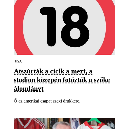
USA
Átszúrták a cicik a mezt, a
stadion közepén fotózták a szőke
álomlányt
Ő az amerikai csapat szexi drukkere.