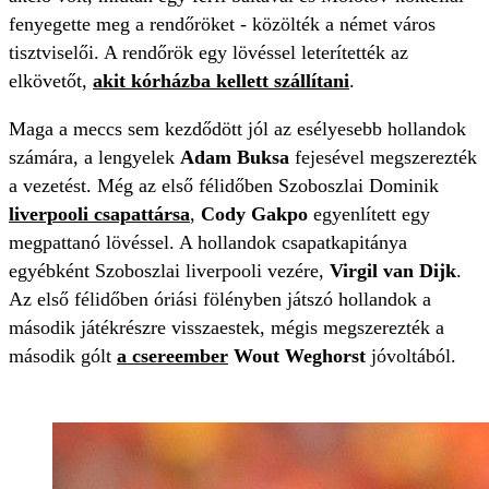
fenyegette meg a rendőröket - közölték a német város
tisztviselői. A rendőrök egy lövéssel leterítették az
elkövetőt,
akit kórházba kellett szállítani
.
Maga a meccs sem kezdődött jól az esélyesebb hollandok
számára, a lengyelek
Adam Buksa
fejesével megszerezték
a vezetést. Még az első félidőben Szoboszlai Dominik
liverpooli csapattársa
,
Cody Gakpo
egyenlített egy
megpattanó lövéssel. A hollandok csapatkapitánya
egyébként Szoboszlai liverpooli vezére,
Virgil van Dijk
.
Az első félidőben óriási fölényben játszó hollandok a
második játékrészre visszaestek, mégis megszerezték a
második gólt
a csereember
Wout Weghorst
jóvoltából.