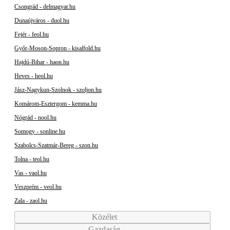
Csongrád - delmagyar.hu
Dunaújváros - duol.hu
Fejér - feol.hu
Győr-Moson-Sopron - kisalfold.hu
Hajdú-Bihar - haon.hu
Heves - heol.hu
Jász-Nagykun-Szolnok - szoljon.hu
Komárom-Esztergom - kemma.hu
Nógrád - nool.hu
Somogy - sonline.hu
Szabolcs-Szatmár-Bereg - szon.hu
Tolna - teol.hu
Vas - vaol.hu
Veszprém - veol.hu
Zala - zaol.hu
Közélet
Gazdaság