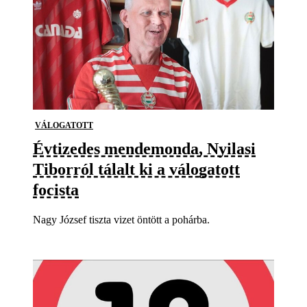
VÁLOGATOTT
Évtizedes mendemonda, Nyilasi
Tiborról tálalt ki a válogatott
focista
Nagy József tiszta vizet öntött a pohárba.