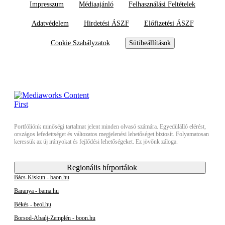
Impresszum
Médiaajánló
Felhasználási Feltételek
Adatvédelem
Hirdetési ÁSZF
Előfizetési ÁSZF
Cookie Szabályzatok
Sütibeállítások
Portfóliónk minőségi tartalmat jelent minden olvasó számára. Egyedülálló elérést,
országos lefedettséget és változatos megjelenési lehetőséget biztosít. Folyamatosan
keressük az új irányokat és fejlődési lehetőségeket. Ez jövőnk záloga.
Regionális hírportálok
Bács-Kiskun - baon.hu
Baranya - bama.hu
Békés - beol.hu
Borsod-Abaúj-Zemplén - boon.hu