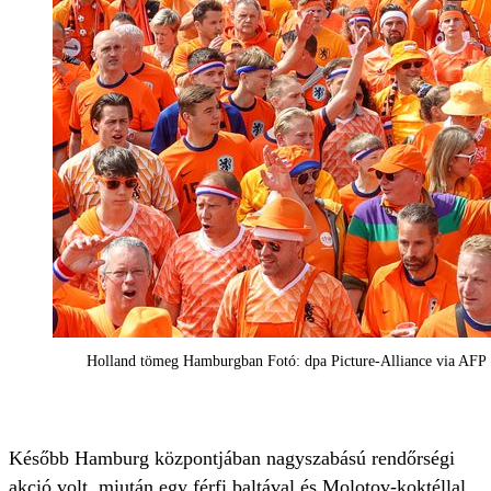
Holland tömeg Hamburgban Fotó: dpa Picture-Alliance via AFP
Később Hamburg központjában nagyszabású rendőrségi
akció volt, miután egy férfi baltával és Molotov-koktéllal