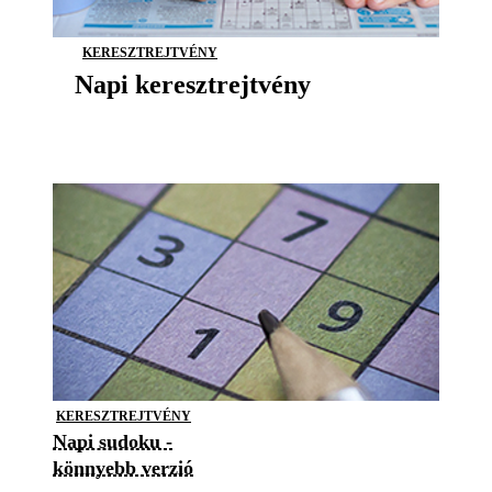
KERESZTREJTVÉNY
Napi keresztrejtvény
KERESZTREJTVÉNY
Napi sudoku -
könnyebb verzió