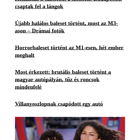
csaptak fel a lángok
Újabb halálos baleset történt, most az M3-
ason – Drámai fotók
Horrorbaleset történt az M1-esen, hét ember
meghalt
Most érkezett: brutális baleset történt a
magyar autópályán, tűz és roncsok
mindenfelé
Villanyoszlopnak csapódott egy autó