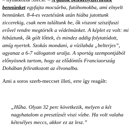
bennünket
egyfajta mocsárba, futóhomokba, ami elnyelt
bennünket. 8-4-es vezetésünk után hiába jutottunk
ziccerekig, csak nem találtunk be, ők viszont sziszifuszi
erővel rendre megtörték a védelmünket. A képlet ez volt: mi
hibáztunk, ők gólt lőttek, és mindez addig folytatódott,
amíg nyertek. Szokás mondani, a vízilabda „belterjes”,
ugyanaz a 6-7 válogatott uralja. A sportág szempontjából
előnyösnek tartom, hogy az elődöntős Franciaország
Dohában feliratkozott az élvonalba.
Ami a soros szerb-meccset illeti, erre így reagált:
Hűha. Olyan 32 perc következik, melyen a két
nagyhatalom a presztízsét viszi vízbe. Ha volt valaha
kétesélyes meccs, akkor ez az lesz.