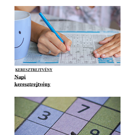
KERESZTREJTVÉNY
Napi
keresztrejtvény