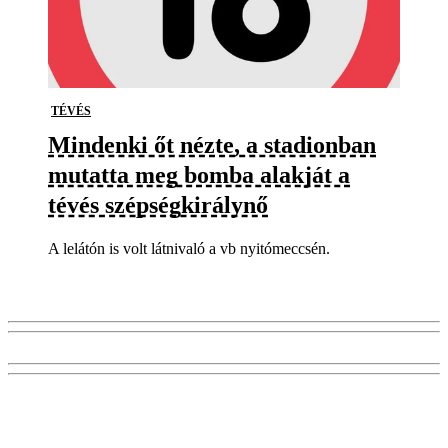
TÉVÉS
Mindenki őt nézte, a stadionban
mutatta meg bomba alakját a
tévés szépségkirálynő
A lelátón is volt látnivaló a vb nyitómeccsén.