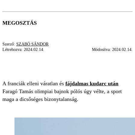
MEGOSZTÁS
Szerző:
SZABÓ SÁNDOR
Létrehozva:
2024.02.14.
Módosítva:
2024.02.14.
VÍZILABDA
FARAGÓ TAMÁS
VILÁGBAJNOKSÁG
A franciák elleni váratlan és
fájdalmas kudarc után
Faragó Tamás olimpiai bajnok pólós úgy vélte, a sport
maga a dicsőséges bizonytalanság.