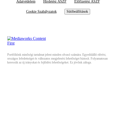
Adatvédelem
Hirdetési ÁSZF
Előfizetési ÁSZF
Cookie Szabályzatok
Sütibeállítások
Portfóliónk minőségi tartalmat jelent minden olvasó számára. Egyedülálló elérést,
országos lefedettséget és változatos megjelenési lehetőséget biztosít. Folyamatosan
keressük az új irányokat és fejlődési lehetőségeket. Ez jövőnk záloga.