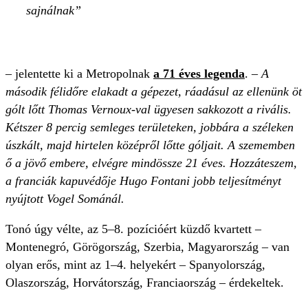
sajnálnak
– jelentette ki a Metropolnak
a 71 éves legenda
. –
A
második félidőre elakadt a gépezet, ráadásul az ellenünk öt
gólt lőtt Thomas Vernoux-val ügyesen sakkozott a rivális.
Kétszer 8 percig semleges területeken, jobbára a széleken
úszkált, majd hirtelen középről lőtte góljait. A szememben
ő a jövő embere, elvégre mindössze 21 éves. Hozzáteszem,
a franciák kapuvédője Hugo Fontani jobb teljesítményt
nyújtott Vogel Sománál.
Tonó úgy vélte, az 5–8. pozícióért küzdő kvartett –
Montenegró, Görögország, Szerbia, Magyarország – van
olyan erős, mint az 1–4. helyekért – Spanyolország,
Olaszország, Horvátország, Franciaország – érdekeltek.