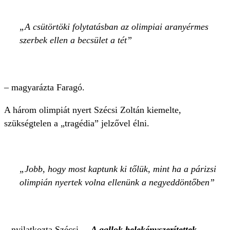
A csütörtöki folytatásban az olimpiai aranyérmes
szerbek ellen a becsület a tét
– magyarázta Faragó.
A három olimpiát nyert Szécsi Zoltán kiemelte,
szükségtelen a „tragédia” jelzővel élni.
Jobb, hogy most kaptunk ki tőlük, mint ha a párizsi
olimpián nyertek volna ellenünk a negyeddöntőben
– nyilatkozta Szécsi. –
A gallok belekényszerítettek