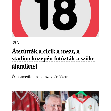
USA
Átszúrták a cicik a mezt, a
stadion közepén fotózták a szőke
álomlányt
Ő az amerikai csapat szexi drukkere.