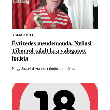
VÁLOGATOTT
Évtizedes mendemonda, Nyilasi
Tiborról tálalt ki a válogatott
focista
Nagy József tiszta vizet öntött a pohárba.