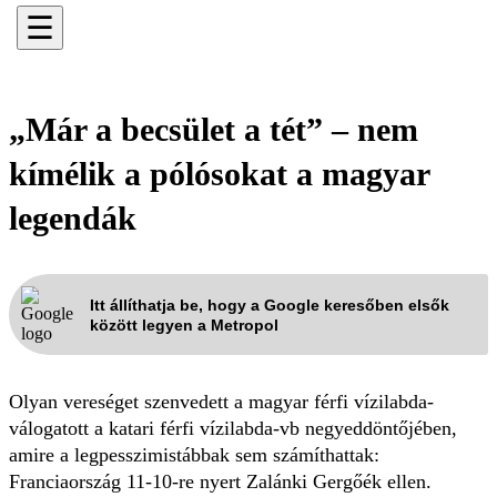
☰
„Már a becsület a tét” – nem
kímélik a pólósokat a magyar
legendák
Itt állíthatja be, hogy a Google keresőben elsők
között legyen a Metropol
Olyan vereséget szenvedett a magyar férfi vízilabda-
válogatott a katari férfi vízilabda-vb negyeddöntőjében,
amire a legpesszimistábbak sem számíthattak:
Franciaország 11-10-re nyert Zalánki Gergőék ellen.