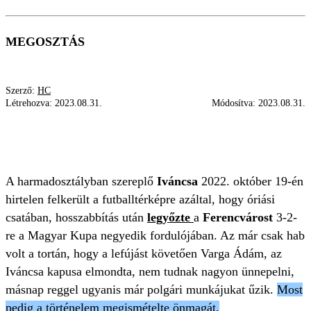
MEGOSZTÁS
Szerző:
HC
Létrehozva:
2023.08.31.
Módosítva:
2023.08.31.
IVÁNCSA
HARMADOSZTÁLY
FRADI
FERENCVÁROS
GYŐZELEM
A harmadosztályban szereplő
Iváncsa
2022. október 19-én
hirtelen felkerült a futballtérképre azáltal, hogy óriási
csatában, hosszabbítás után
legyőzte
a
Ferencvárost
3-2-
re a Magyar Kupa negyedik fordulójában. Az már csak hab
volt a tortán, hogy a lefújást követően Varga Ádám, az
Iváncsa kapusa elmondta, nem tudnak nagyon ünnepelni,
másnap reggel ugyanis már polgári munkájukat űzik.
Most
pedig a történelem megismételte önmagát.