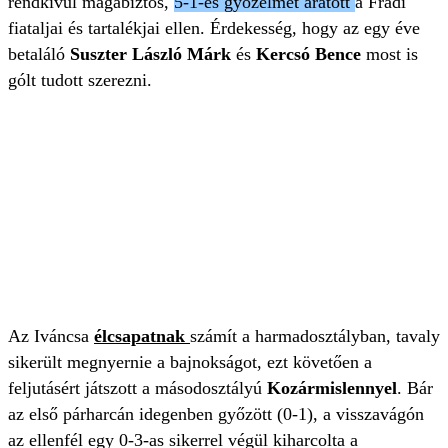
rendkívül magabiztos,
5-1-es győzelmet aratott
a Fradi
fiataljai és tartalékjai ellen. Érdekesség, hogy az egy éve
betaláló
Suszter László Márk
és
Kercsó Bence
most is
gólt tudott szerezni.
Az Iváncsa
élcsapatnak
számít a harmadosztályban, tavaly
sikerült megnyernie a bajnokságot, ezt követően a
feljutásért játszott a másodosztályú
Kozármislennyel
. Bár
az első párharcán idegenben győzött (0-1), a visszavágón
az ellenfél egy 0-3-as sikerrel végül kiharcolta a