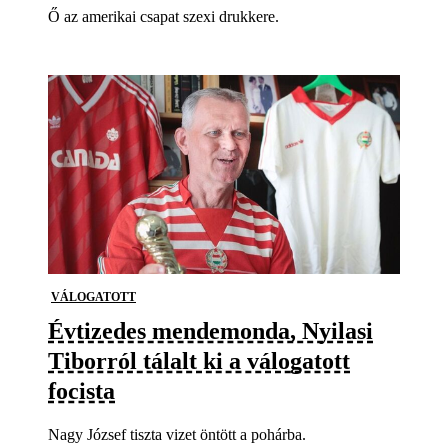
Ő az amerikai csapat szexi drukkere.
VÁLOGATOTT
Évtizedes mendemonda, Nyilasi
Tiborról tálalt ki a válogatott
focista
Nagy József tiszta vizet öntött a pohárba.