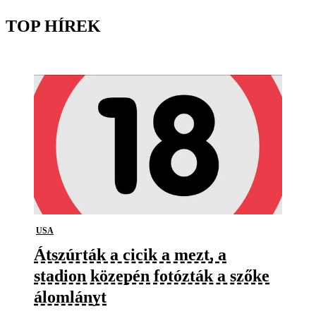
TOP HÍREK
USA
Átszúrták a cicik a mezt, a
stadion közepén fotózták a szőke
álomlányt