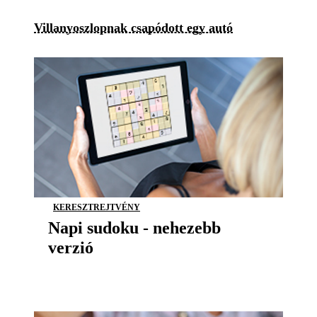
Villanyoszlopnak csapódott egy autó
KERESZTREJTVÉNY
Napi sudoku - nehezebb
verzió