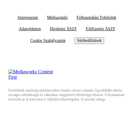
Impresszum
Médiaajánló
Felhasználási Feltételek
Adatvédelem
Hirdetési ÁSZF
Előfizetési ÁSZF
Cookie Szabályzatok
Sütibeállítások
Portfóliónk minőségi tartalmat jelent minden olvasó számára. Egyedülálló elérést,
országos lefedettséget és változatos megjelenési lehetőséget biztosít. Folyamatosan
keressük az új irányokat és fejlődési lehetőségeket. Ez jövőnk záloga.