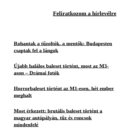
Feliratkozom a hírlevélre
Rohantak a tűzoltók, a mentők: Budapesten
csaptak fel a lángok
Újabb halálos baleset történt, most az M3-
ason – Drámai fotók
Horrorbaleset történt az M1-esen, hét ember
meghalt
Most érkezett: brutális baleset történt a
magyar autópályán, tűz és roncsok
mindenfelé