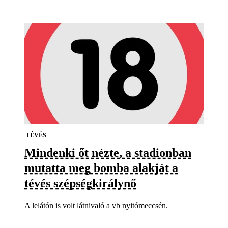
TÉVÉS
Mindenki őt nézte, a stadionban
mutatta meg bomba alakját a
tévés szépségkirálynő
A lelátón is volt látnivaló a vb nyitómeccsén.