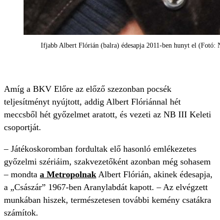
Ifjabb Albert Flórián (balra) édesapja 2011-ben hunyt el (Fotó
Amíg a BKV Előre az előző szezonban pocsék
teljesítményt nyújtott, addig Albert Flóriánnal hét
meccsből hét győzelmet aratott, és vezeti az NB III Keleti
csoportját.
– Játékoskoromban fordultak elő hasonló emlékezetes
győzelmi szériáim, szakvezetőként azonban még sohasem
– mondta
a Metropolnak
Albert Flórián, akinek édesapja,
a „Császár” 1967-ben Aranylabdát kapott. – Az elvégzett
munkában hiszek, természetesen további kemény csatákra
számítok.