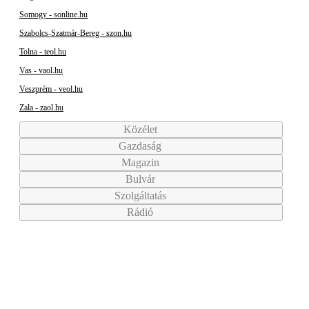
Somogy - sonline.hu
Szabolcs-Szatmár-Bereg - szon.hu
Tolna - teol.hu
Vas - vaol.hu
Veszprém - veol.hu
Zala - zaol.hu
Közélet
Gazdaság
Magazin
Bulvár
Szolgáltatás
Rádió