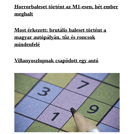
Horrorbaleset történt az M1-esen, hét ember
meghalt
Most érkezett: brutális baleset történt a
magyar autópályán, tűz és roncsok
mindenfelé
Villanyoszlopnak csapódott egy autó