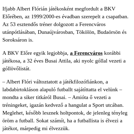
Ifjabb Albert Flórián játékosként megfordult a BKV
Előrében, az 1999/2000-es évadban szerepelt a csapatban.
Az 53 esztendős tréner dolgozott a Ferencváros
utánpótlásában, Dunaújvárosban, Tökölön, Budaörsön és
Soroksáron is.
A BKV Előre egyik legjobbja,
a Ferencváros
korábbi
játékosa, a 32 éves Busai Attila, aki nyolc góllal vezeti a
góllövőlistát.
– Albert Flóri változtatott a játékfilozófiánkon, a
labdabirtokláson alapuló futballt sajátíttatta el velünk –
mondta a siker titkáról Busai. – Amióta ő vezeti a
tréningeket, igazán kedvező a hangulat a Sport utcában.
Meglehet, később lesznek holtpontok, de jelenleg tényleg
öröm a futball. Sokat számít, ha a futballista is élvezi a
játékot, márpedig mi élvezzük.