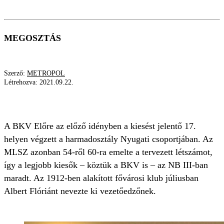
MEGOSZTÁS
Szerző:
METROPOL
Létrehozva:
2021.09.22.
ALBERT FLÓRIÁN
A BKV Előre az előző idényben a kiesést jelentő 17.
helyen végzett a harmadosztály Nyugati csoportjában. Az
MLSZ azonban 54-ről 60-ra emelte a tervezett létszámot,
így a legjobb kiesők – köztük a BKV is – az NB III-ban
maradt. Az 1912-ben alakított fővárosi klub júliusban
Albert Flóriánt nevezte ki vezetőedzőnek.