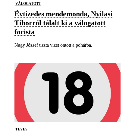
VÁLOGATOTT
Évtizedes mendemonda, Nyilasi
Tiborról tálalt ki a válogatott
focista
Nagy József tiszta vizet öntött a pohárba.
TÉVÉS