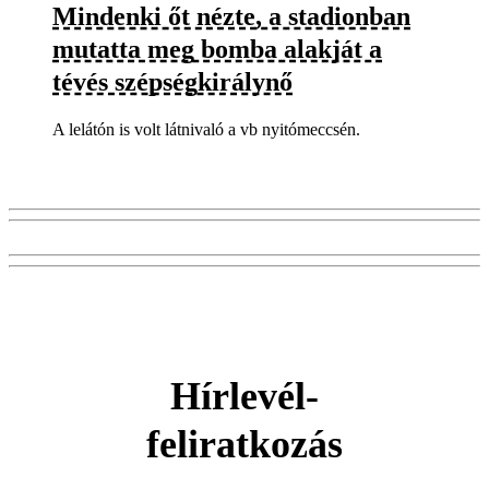
Mindenki őt nézte, a stadionban
mutatta meg bomba alakját a
tévés szépségkirálynő
A lelátón is volt látnivaló a vb nyitómeccsén.
Hírlevél-
feliratkozás