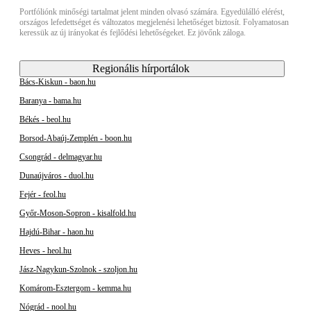
Portfóliónk minőségi tartalmat jelent minden olvasó számára. Egyedülálló elérést,
országos lefedettséget és változatos megjelenési lehetőséget biztosít. Folyamatosan
keressük az új irányokat és fejlődési lehetőségeket. Ez jövőnk záloga.
Regionális hírportálok
Bács-Kiskun - baon.hu
Baranya - bama.hu
Békés - beol.hu
Borsod-Abaúj-Zemplén - boon.hu
Csongrád - delmagyar.hu
Dunaújváros - duol.hu
Fejér - feol.hu
Győr-Moson-Sopron - kisalfold.hu
Hajdú-Bihar - haon.hu
Heves - heol.hu
Jász-Nagykun-Szolnok - szoljon.hu
Komárom-Esztergom - kemma.hu
Nógrád - nool.hu