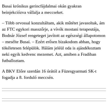
Busai krónikus gerincfájdalmai okán gyakran
beinjekciózva vállalja a meccseket.
– Több orvossal konzultáltam, akik műtétet javasoltak, ám
az FTC egykori masszőrje, a vívók mostani terapeutája,
Bodnár József rengeteget javított az egészségi állapotomon
– mesélte Busai. – Ezért erősen bizakodom abban, hogy
tökéletesen felépülök. Hálám jeléül oda is ajándékoztam
neki egyik kedvenc mezemet. Azt, amiben a Fradiban
futballoztam.
A BKV Előre szerdán 16 órától a Füzesgyarmati SK-t
fogadja a 8. forduló meccsén.