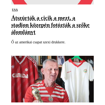
USA
Átszúrták a cicik a mezt, a
stadion közepén fotózták a szőke
álomlányt
Ő az amerikai csapat szexi drukkere.