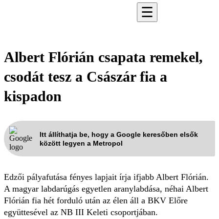
☰
Albert Flórián csapata remekel,
csodát tesz a Császár fia a
kispadon
Itt állíthatja be, hogy a Google keresőben elsők
között legyen a Metropol
Edzői pályafutása fényes lapjait írja ifjabb Albert Flórián.
A magyar labdarúgás egyetlen aranylabdása, néhai Albert
Flórián fia hét forduló után az élen áll a BKV Előre
együttesével az NB III Keleti csoportjában.