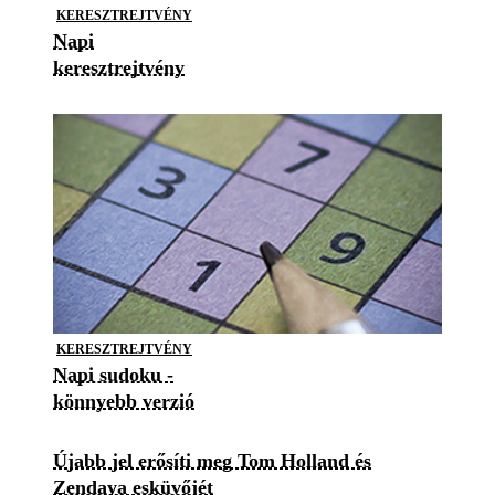
KERESZTREJTVÉNY
Napi
keresztrejtvény
KERESZTREJTVÉNY
Napi sudoku -
könnyebb verzió
Újabb jel erősíti meg Tom Holland és
Zendaya esküvőjét