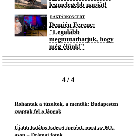
legmelegebb napját!
RAKTÁRKONCERT
Demjén Ferenc:
"Legalább
megmutathatjuk, hogy
még élünk!"
/
4
4
Rohantak a tűzoltók, a mentők: Budapesten
csaptak fel a lángok
Újabb halálos baleset történt, most az M3-
ason – Drámai fotók