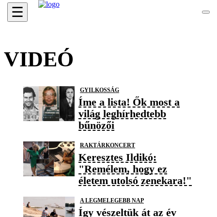
☰
VIDEÓ
GYILKOSSÁG
Íme a lista! Ők most a
világ leghírhedtebb
bűnözői
RAKTÁRKONCERT
Keresztes Ildikó:
"Remélem, hogy ez
életem utolsó zenekara!"
A LEGMELEGEBB NAP
Így vészeltük át az év