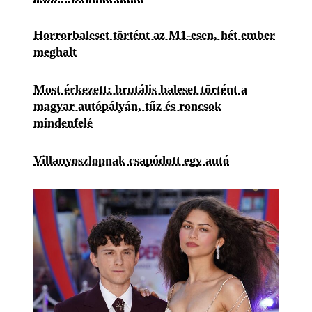
Horrorbaleset történt az M1-esen, hét ember
meghalt
Most érkezett: brutális baleset történt a
magyar autópályán, tűz és roncsok
mindenfelé
Villanyoszlopnak csapódott egy autó