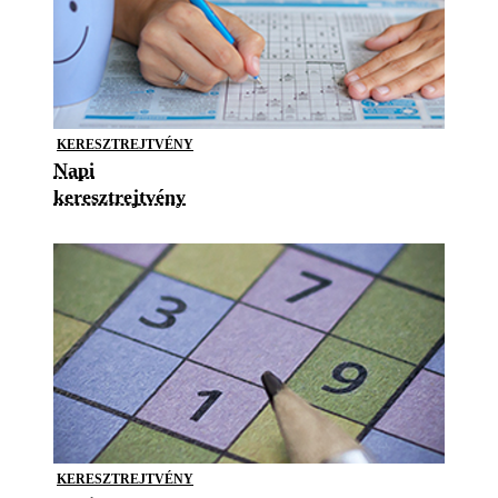
KERESZTREJTVÉNY
Napi
keresztrejtvény
KERESZTREJTVÉNY