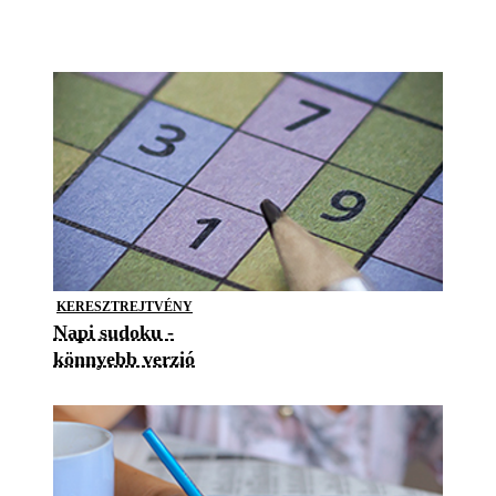
KERESZTREJTVÉNY
Napi sudoku -
könnyebb verzió