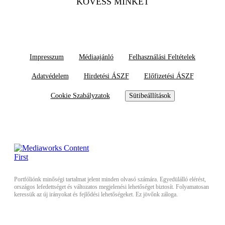
KÖVESS MINKET
Impresszum
Médiaajánló
Felhasználási Feltételek
Adatvédelem
Hirdetési ÁSZF
Előfizetési ÁSZF
Cookie Szabályzatok
Sütibeállítások
Portfóliónk minőségi tartalmat jelent minden olvasó számára. Egyedülálló elérést,
országos lefedettséget és változatos megjelenési lehetőséget biztosít. Folyamatosan
keressük az új irányokat és fejlődési lehetőségeket. Ez jövőnk záloga.