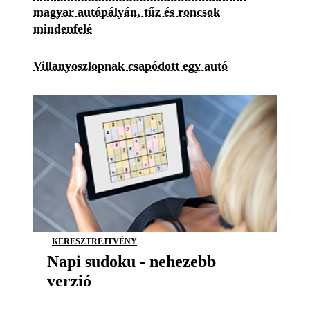
magyar autópályán, tűz és roncsok
mindenfelé
Villanyoszlopnak csapódott egy autó
KERESZTREJTVÉNY
Napi sudoku - nehezebb
verzió