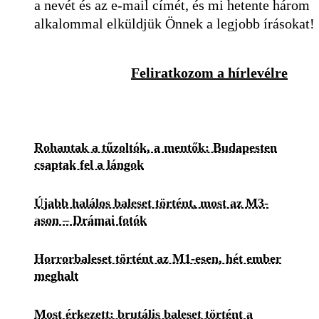
a nevét és az e-mail címét, és mi hetente három
alkalommal elküldjük Önnek a legjobb írásokat!
Feliratkozom a hírlevélre
Rohantak a tűzoltók, a mentők: Budapesten
csaptak fel a lángok
Újabb halálos baleset történt, most az M3-
ason – Drámai fotók
Horrorbaleset történt az M1-esen, hét ember
meghalt
Most érkezett: brutális baleset történt a