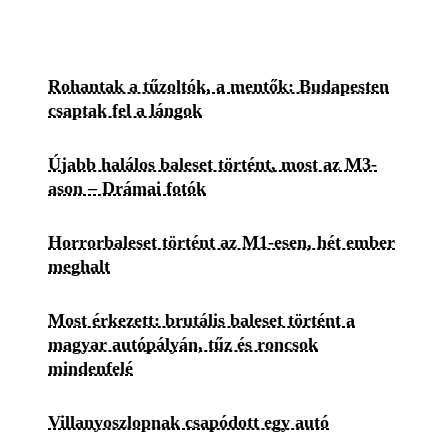
Rohantak a tűzoltók, a mentők: Budapesten
csaptak fel a lángok
Újabb halálos baleset történt, most az M3-
ason – Drámai fotók
Horrorbaleset történt az M1-esen, hét ember
meghalt
Most érkezett: brutális baleset történt a
magyar autópályán, tűz és roncsok
mindenfelé
Villanyoszlopnak csapódott egy autó