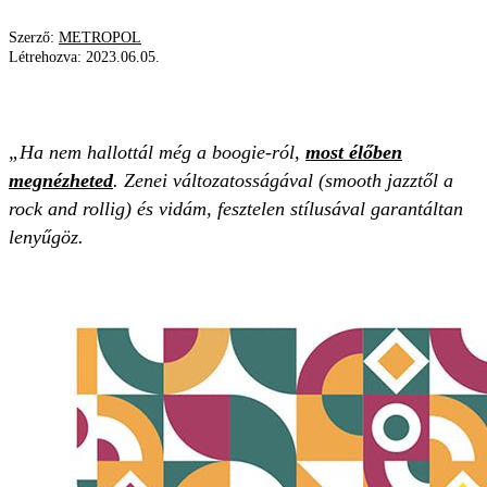
Szerző:
METROPOL
Létrehozva:
2023.06.05.
TÁNC
GOZSDU UDVAR
BOOGIE
„Ha nem hallottál még a boogie-ról,
most élőben
megnézheted
. Zenei változatosságával (smooth jazztől a
rock and rollig) és vidám, fesztelen stílusával garantáltan
lenyűgöz.