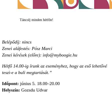
Táncolj minden hétfőn!
Belépődíj: nincs
Zenei aláfestés: Pósz Marci
Zenei kérések (előre):
info@myboogie.hu
Hétfő 14.00-ig írunk az eseményhez, hogy az eső lehetővé
teszi-e a buli megtartását.”
Időpont:
június 5. 18.00–20.00
Helyszín:
Gozsdu Udvar