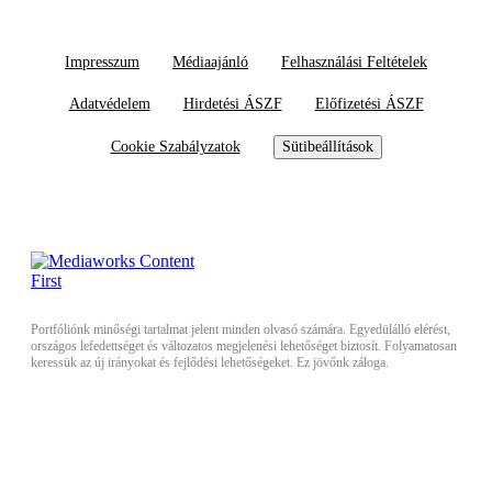
Impresszum
Médiaajánló
Felhasználási Feltételek
Adatvédelem
Hirdetési ÁSZF
Előfizetési ÁSZF
Cookie Szabályzatok
Sütibeállítások
Portfóliónk minőségi tartalmat jelent minden olvasó számára. Egyedülálló elérést,
országos lefedettséget és változatos megjelenési lehetőséget biztosít. Folyamatosan
keressük az új irányokat és fejlődési lehetőségeket. Ez jövőnk záloga.