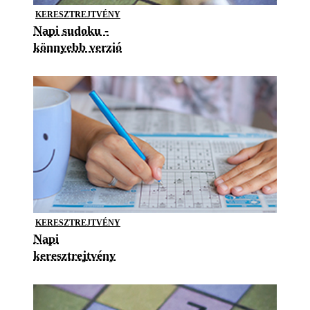
KERESZTREJTVÉNY
Napi sudoku -
könnyebb verzió
KERESZTREJTVÉNY
Napi
keresztrejtvény