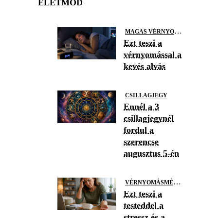
ÉLETMÓD
M
AGAS VÉRNYOMÁS
Ezt teszi a
vérnyomással a
kevés alvás
CSILLAGJEGY
Ennél a 3
csillagjegynél
fordul a
szerencse
augusztus 5-én
V
ÉRNYOMÁSMÉRÉS
Ezt teszi a
testeddel a
stressz és a