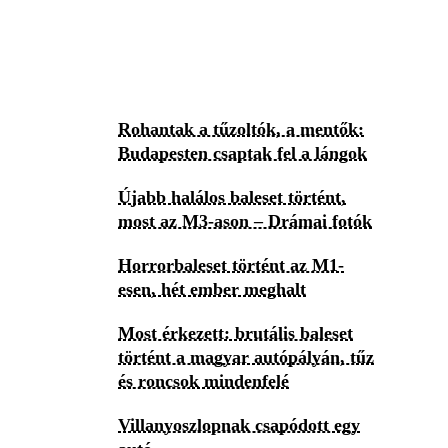
Rohantak a tűzoltók, a mentők:
Budapesten csaptak fel a lángok
Újabb halálos baleset történt,
most az M3-ason – Drámai fotók
Horrorbaleset történt az M1-
esen, hét ember meghalt
Most érkezett: brutális baleset
történt a magyar autópályán, tűz
és roncsok mindenfelé
Villanyoszlopnak csapódott egy