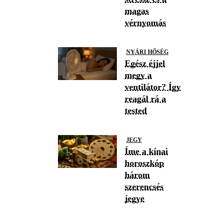
magas
vérnyomás
NYÁRI HŐSÉG
Egész éjjel
megy a
ventilátor? Így
reagál rá a
tested
JEGY
Íme a kínai
horoszkóp
három
szerencsés
jegye