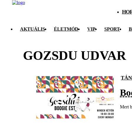
HO
AKTUÁLIS
ÉLETMÓD
VIP
SPORT
B
GOZSDU UDVAR
TÁ
Bo
Mert b