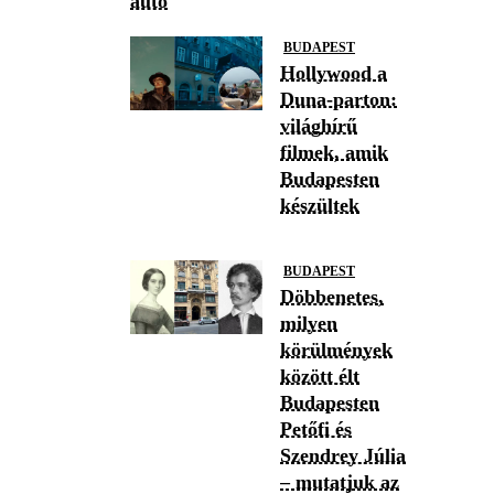
autó
BUDAPEST
Hollywood a
Duna-parton:
világhírű
filmek, amik
Budapesten
készültek
BUDAPEST
Döbbenetes,
milyen
körülmények
között élt
Budapesten
Petőfi és
Szendrey Júlia
– mutatjuk az