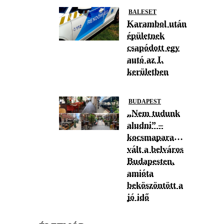
BALESET
Karambol után
épületnek
csapódott egy
autó az I.
kerületben
BUDAPEST
„Nem tudunk
aludni” –
kocsmaparadicsommá
vált a belváros
Budapesten,
amióta
beköszöntött a
jó idő