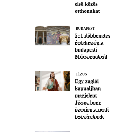
első közös
otthonukat
BUDAPEST
5+1 döbbenetes
érdekesség a
budapesti
Műcsarnokról
JÉZUS
Egy zuglói
kapualjban
megjelent
Jézus, hogy
üzenjen a pesti
testvéreknek