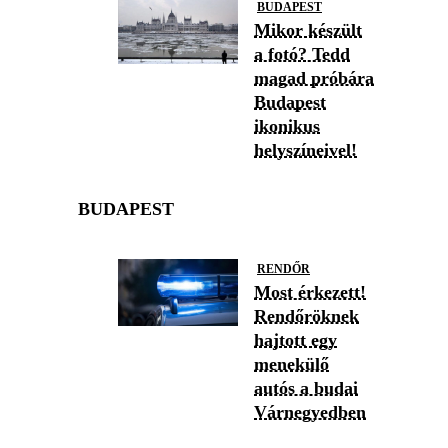
BUDAPEST
Mikor készült
a fotó? Tedd
magad próbára
Budapest
ikonikus
helyszíneivel!
BUDAPEST
RENDŐR
Most érkezett!
Rendőröknek
hajtott egy
menekülő
autós a budai
Várnegyedben