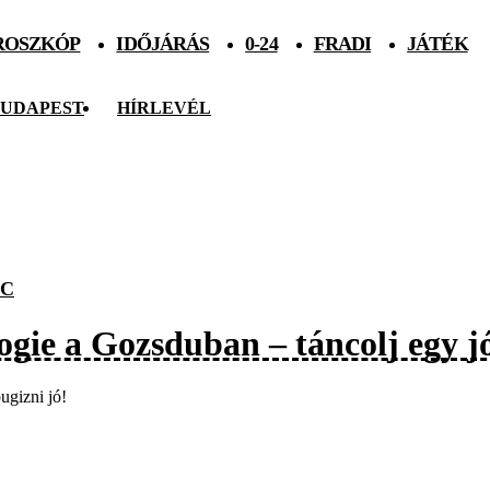
ROSZKÓP
IDŐJÁRÁS
0-24
FRADI
JÁTÉK
UDAPEST
HÍRLEVÉL
NC
ogie a Gozsduban – táncolj egy jó
ugizni jó!