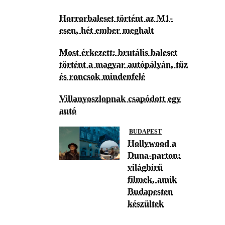
Horrorbaleset történt az M1-
esen, hét ember meghalt
Most érkezett: brutális baleset
történt a magyar autópályán, tűz
és roncsok mindenfelé
Villanyoszlopnak csapódott egy
autó
BUDAPEST
Hollywood a
Duna-parton:
világhírű
filmek, amik
Budapesten
készültek