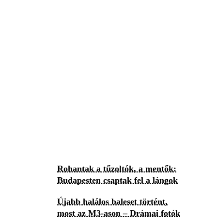
Rohantak a tűzoltók, a mentők:
Budapesten csaptak fel a lángok
Újabb halálos baleset történt,
most az M3-ason – Drámai fotók