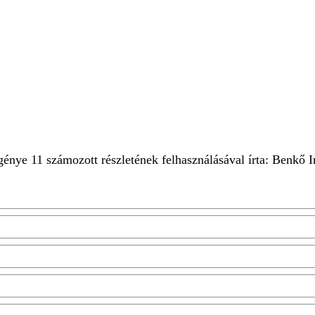
INE
PROGRAM
MONTÁZSFILM
génye 11 számozott részletének felhasználásával írta: Benkő