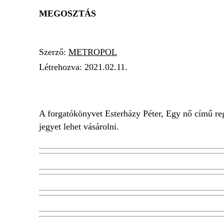
MEGOSZTÁS
Szerző:
METROPOL
Létrehozva:
2021.02.11.
HOMO LUDENS PROJECT
EGY NŐ
ONL
A forgatókönyvet Esterházy Péter, Egy nő című re
jegyet lehet vásárolni.