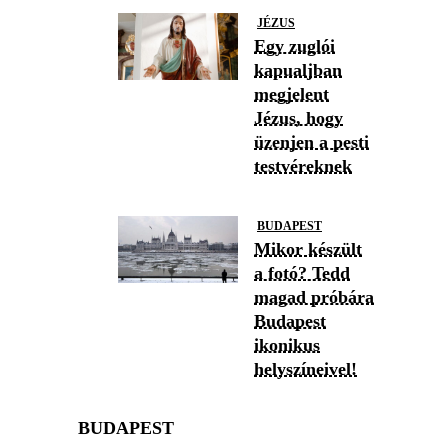
JÉZUS
Egy zuglói
kapualjban
megjelent
Jézus, hogy
üzenjen a pesti
testvéreknek
BUDAPEST
Mikor készült
a fotó? Tedd
magad próbára
Budapest
ikonikus
helyszíneivel!
BUDAPEST