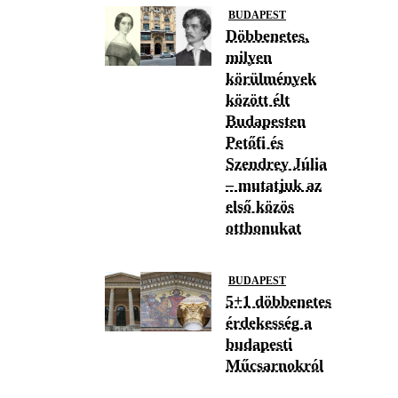
BUDAPEST
Döbbenetes,
milyen
körülmények
között élt
Budapesten
Petőfi és
Szendrey Júlia
– mutatjuk az
első közös
otthonukat
BUDAPEST
5+1 döbbenetes
érdekesség a
budapesti
Műcsarnokról