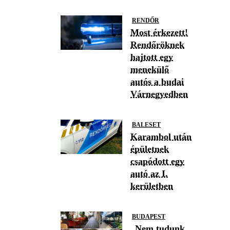
RENDŐR
Most érkezett!
Rendőröknek
hajtott egy
menekülő
autós a budai
Várnegyedben
BALESET
Karambol után
épületnek
csapódott egy
autó az I.
kerületben
BUDAPEST
„Nem tudunk