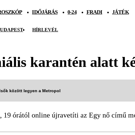
ROSZKÓP
IDŐJÁRÁS
0-24
FRADI
JÁTÉK
UDAPEST
HÍRLEVÉL
ális karantén alatt ké
elsők között legyen a Metropol
 19 órától online újravetíti az Egy nő című m