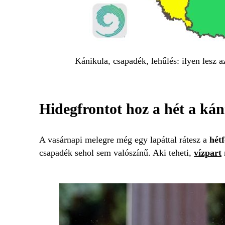
Kánikula, csapadék, lehűlés: ilyen lesz az
Hidegfrontot hoz a hét a kán
A vasárnapi melegre még egy lapáttal rátesz a
hét
csapadék sehol sem valószínű. Aki teheti,
vízpart