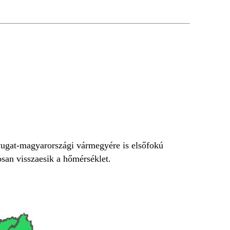
 nyugat-magyarországi vármegyére is elsőfokú
san visszaesik a hőmérséklet.