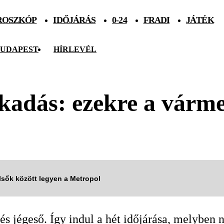
ROSZKÓP
IDŐJÁRÁS
0-24
FRADI
JÁTÉK
UDAPEST
HÍRLEVÉL
kadás: ezekre a várm
elsők között legyen a Metropol
és jégeső. Így indul a hét időjárása, melyben 