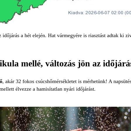
 időjárás a hét elején. Hat vármegyére is riasztást adtak ki zi
ikula mellé, változás jön az időjár
fő
, akár 32 fokos csúcshőmérsékletet is mérhetünk! A napsütés
mellett élvezze a hamisítatlan nyári időjárást.