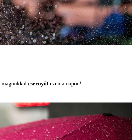
nk magunkkal
esernyőt
ezen a napon!