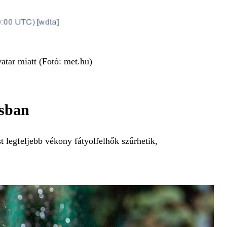
vatar miatt (Fotó: met.hu)
ásban
t legfeljebb vékony fátyolfelhők szűrhetik,