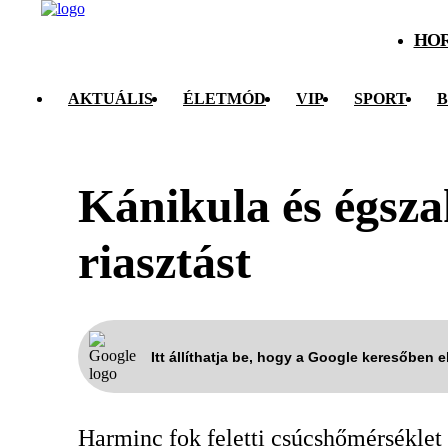
HO
AKTUÁLIS
ÉLETMÓD
VIP
SPORT
B
Kánikula és égsza
riasztást
Itt állíthatja be, hogy a Google keresőben 
Harminc fok feletti csúcshőmérséklet 