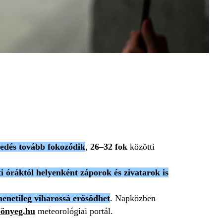
gedés tovább fokozódik
,
26–32 fok
közötti
i óráktól helyenként záporok és zivatarok is
menetileg viharossá erősödhet
. Napközben
önyeg.hu
meteorológiai portál.