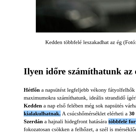
Kedden többfelé leszakadhat az ég (Fotó
Ilyen időre számíthatunk a
Hétfőn
a napsütést legfeljebb vékony fátyolfelhők
maximumokra számíthatunk, ideális strandidő ígér
Kedden
a nap első felében még sok napsütés vár
kialakulhatnak.
A csúcshőmérséklet elérheti a
30
Szerdán
a hajnali hidegfront hatására
többfelé fo
fokozatosan csökken a felhőzet, a szél is mérsékl