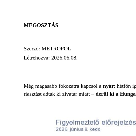
MEGOSZTÁS
Szerző:
METROPOL
Létrehozva:
2026.06.08.
RIASZTÁS
KÁNIKULA
ZIVATAR
Még magasabb fokozatra kapcsol a
nyár
: hétfőn i
riasztást adtak ki zivatar miatt –
derül ki a Hunga