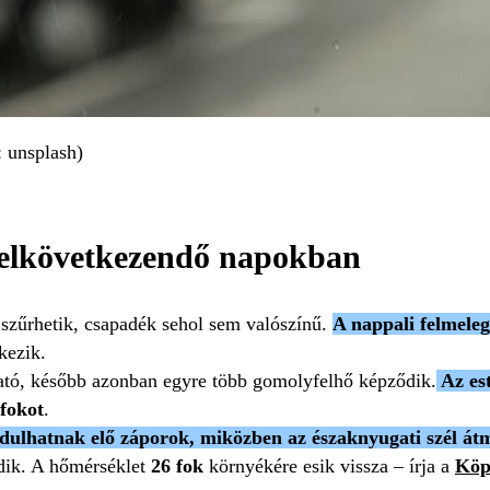
: unsplash)
z elkövetkezendő napokban
 szűrhetik, csapadék sehol sem valószínű.
A nappali felmele
kezik.
ható, később azonban egyre több gomolyfelhő képződik.
Az est
 fokot
.
rdulhatnak elő záporok, miközben az északnyugati szél át
ődik. A hőmérséklet
26 fok
környékére esik vissza – írja a
Köp