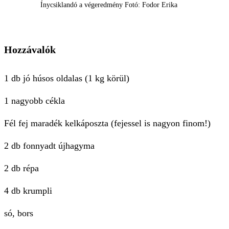
Ínycsiklandó a végeredmény Fotó: Fodor Erika
Hozzávalók
1 db jó húsos oldalas (1 kg körül)
1 nagyobb cékla
Fél fej maradék kelkáposzta (fejessel is nagyon finom!)
2 db fonnyadt újhagyma
2 db répa
4 db krumpli
só, bors