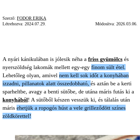
Szerző:
FODOR ERIKA
Létrehozva:
2024.07.29.
Módosítva:
2026.03.06.
HÚSKOSZORÚ
BURGONYA
SPARHELT
SZÍNES ZÖLDSÉGGEL
OLDALAS
A nyári kánikulában is jólesik néha a
friss gyümölcs
és
nyerszöldség lakomák mellett egy-egy
finom sült étel.
Lehetőleg olyan, amivel
nem kell sok időt a konyhában
izzadni, pillanatok alatt összedobható,
és aztán be a kerti
sparheltbe, avagy a benti sütőbe, de utána máris futás ki a
konyhából
! A sütőből készen vesszük ki, és tálalás után
máris
ehetjük a ropogós húst a vele grilleződött színes
zöldkörettel!