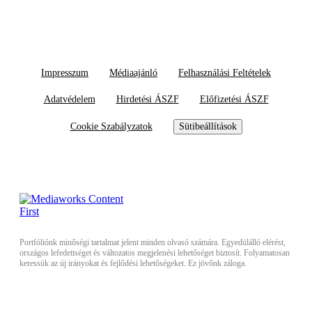
Impresszum
Médiaajánló
Felhasználási Feltételek
Adatvédelem
Hirdetési ÁSZF
Előfizetési ÁSZF
Cookie Szabályzatok
Sütibeállítások
Portfóliónk minőségi tartalmat jelent minden olvasó számára. Egyedülálló elérést,
országos lefedettséget és változatos megjelenési lehetőséget biztosít. Folyamatosan
keressük az új irányokat és fejlődési lehetőségeket. Ez jövőnk záloga.