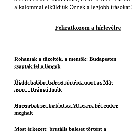
alkalommal elküldjük Önnek a legjobb írásokat!
Feliratkozom a hírlevélre
Rohantak a tűzoltók, a mentők: Budapesten
csaptak fel a lángok
Újabb halálos baleset történt, most az M3-
ason – Drámai fotók
Horrorbaleset történt az M1-esen, hét ember
meghalt
Most érkezett: brutális baleset történt a