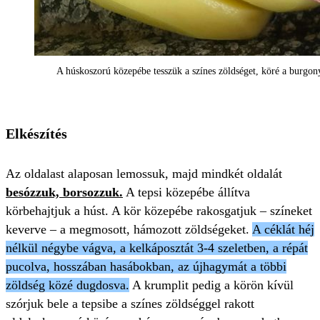
A húskoszorú közepébe tesszük a színes zöldséget, köré a burgo
Elkészítés
Az oldalast alaposan lemossuk, majd mindkét oldalát
besózzuk, borsozzuk.
A tepsi közepébe állítva
körbehajtjuk a húst. A kör közepébe rakosgatjuk – színeket
keverve – a megmosott, hámozott zöldségeket.
A céklát héj
nélkül négybe vágva, a kelkáposztát 3-4 szeletben, a répát
pucolva, hosszában hasábokban, az újhagymát a többi
zöldség közé dugdosva.
A krumplit pedig a körön kívül
szórjuk bele a tepsibe a színes zöldséggel rakott