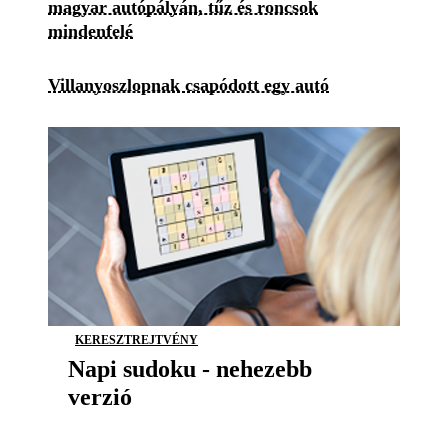
magyar autópályán, tűz és roncsok
mindenfelé
Villanyoszlopnak csapódott egy autó
KERESZTREJTVÉNY
Napi sudoku - nehezebb
verzió