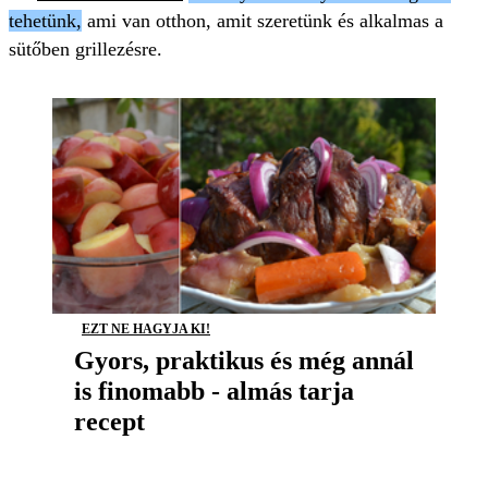
tehetünk,
ami van otthon, amit szeretünk és alkalmas a
sütőben grillezésre.
EZT NE HAGYJA KI!
Gyors, praktikus és még annál
is finomabb - almás tarja
recept