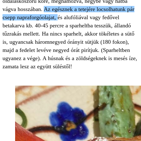
oldalaskoszorú köré, meghámozva, négybe vagy hatba
vágva hosszában.
Az egésznek a tetejére locsolhatunk pár
csepp napraforgóolajat,
és alufóliával vagy fedővel
betakarva kb. 40-45 percre a sparheltba tesszük, állandó
tűzrakás mellett. Ha nincs sparhelt, akkor tökéletes a sütő
is, ugyancsak háromnegyed órányit sütjük (180 fokon),
majd a fedelet levéve negyed órát pirítjuk. (Sparheltben
ugyanez a vége). A húsnak és a zöldségeknek is mesés íze,
zamata lesz az együtt süléstől!