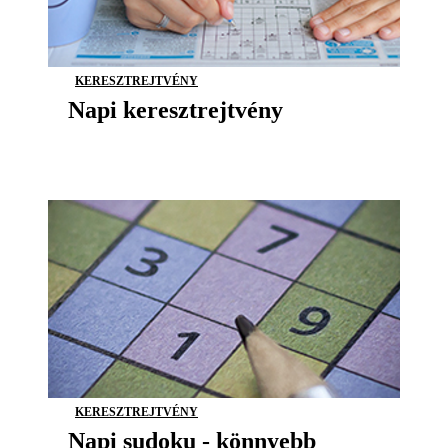
KERESZTREJTVÉNY
Napi keresztrejtvény
KERESZTREJTVÉNY
Napi sudoku - könnyebb