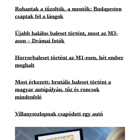
Rohantak a tűzoltók, a mentők: Budapesten
csaptak fel a lángok
Újabb halálos baleset történt, most az M3-
ason – Drámai fotók
Horrorbaleset történt az M1-esen, hét ember
meghalt
Most érkezett: brutális baleset történt a
magyar autópályán, tűz és roncsok
mindenfelé
Villanyoszlopnak csapódott egy autó