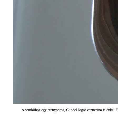
A somlóihoz egy aranyporos, Gundel-logós capuccino is dukál F