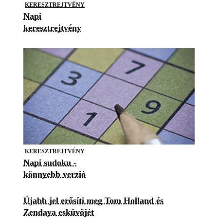
KERESZTREJTVÉNY
Napi
keresztrejtvény
KERESZTREJTVÉNY
Napi sudoku -
könnyebb verzió
Újabb jel erősíti meg Tom Holland és
Zendaya esküvőjét