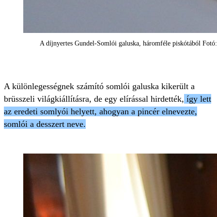
A díjnyertes Gundel-Somlói galuska, háromféle piskótából Fotó
A különlegességnek számító somlói galuska kikerült a
brüsszeli világkiállításra, de egy elírással hirdették,
így lett
az eredeti somlyói helyett, ahogyan a pincér elnevezte,
somlói a desszert neve.