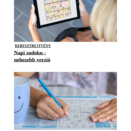
KERESZTREJTVÉNY
Napi sudoku -
nehezebb verzió