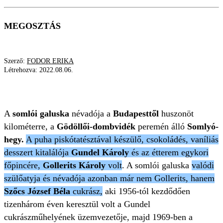
MEGOSZTÁS
Szerző:
FODOR ERIKA
Létrehozva:
2022.08.06.
XIV. KERÜLET
SOMLÓI GALUSKA GUNDEL
A
somlói galuska
névadója a
Budapesttől
huszonöt
kilométerre, a
Gödöllői-dombvidék
peremén álló
Somlyó-
hegy.
A puha piskótatésztával készülő, csokoládés, vaníliás
desszert kitalálója
Gundel Károly
és az étterem egykori
főpincére,
Gollerits Károly
volt
. A somlói galuska
valódi
szülőatyja és névadója azonban már nem Gollerits, hanem
Szőcs József Béla
cukrász,
aki 1956-tól kezdődően
tizenhárom éven keresztül volt a Gundel
cukrászműhelyének üzemvezetője, majd 1969-ben a