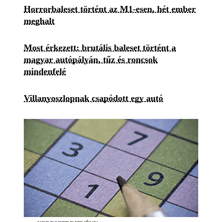
Horrorbaleset történt az M1-esen, hét ember
meghalt
Most érkezett: brutális baleset történt a
magyar autópályán, tűz és roncsok
mindenfelé
Villanyoszlopnak csapódott egy autó