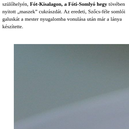
szülőhelyén,
Fót-Kisalagon, a Fóti-Somlyó hegy
tövében
nyitott „maszek” cukrászdát. Az eredeti, Szőcs-féle somlói
galuskát a mester nyugalomba vonulása után már a lánya
készítette.