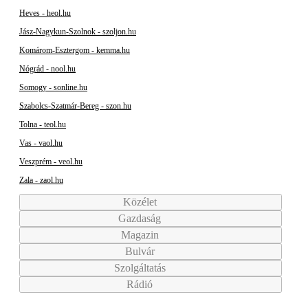
Heves - heol.hu
Jász-Nagykun-Szolnok - szoljon.hu
Komárom-Esztergom - kemma.hu
Nógrád - nool.hu
Somogy - sonline.hu
Szabolcs-Szatmár-Bereg - szon.hu
Tolna - teol.hu
Vas - vaol.hu
Veszprém - veol.hu
Zala - zaol.hu
Közélet
Gazdaság
Magazin
Bulvár
Szolgáltatás
Rádió