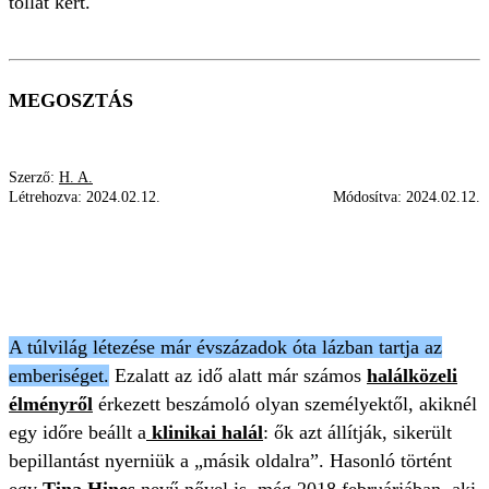
tollat kért.
MEGOSZTÁS
Szerző:
H. A.
Létrehozva:
2024.02.12.
Módosítva:
2024.02.12.
TÚLVILÁG
HALÁLKÖZELI ÉLMÉNY
KLINIKAI HALÁL
MEGFEJTÉS
HALÁLKÖZELI ÉLMÉNYEK
A túlvilág létezése már évszázadok óta lázban tartja az
emberiséget.
Ezalatt az idő alatt már számos
halálközeli
élményről
érkezett beszámoló olyan személyektől, akiknél
egy időre beállt a
klinikai halál
: ők azt állítják, sikerült
bepillantást nyerniük a „másik oldalra”. Hasonló történt