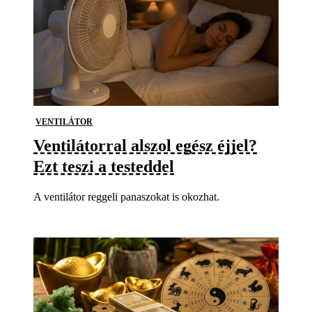
VENTILÁTOR
Ventilátorral alszol egész éjjel?
Ezt teszi a testeddel
A ventilátor reggeli panaszokat is okozhat.