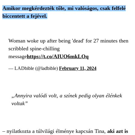
Amikor megkérdezték tőle, mi valóságos, csak felfelé
biccentett a fejével.
Woman woke up after being 'dead' for 27 minutes then
scribbled spine-chilling
message
https://t.co/AIUO6mkLOq
— LADbible (@ladbible)
February 11, 2024
Annyira valódi volt, a színek pedig olyan élénkek
voltak
– nyilatkozta a túlvilági élménye kapcsán Tina,
aki azt is