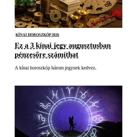
KÍNAI HOROSZKÓP 2026
Ez a 3 kínai jegy augusztusban
pénzesőre számíthat
A kínai horoszkóp három jegynek kedvez.