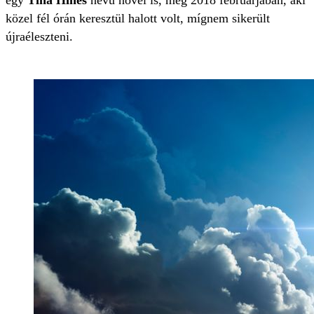
egy
Tina Hines
nevű nővel is, még 2018 februárjában, aki
közel fél órán keresztül halott volt, mígnem sikerült
újraéleszteni.