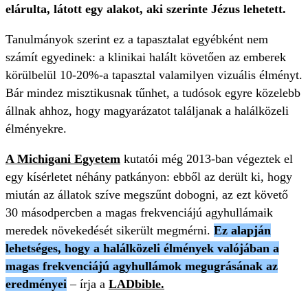
elárulta, látott egy alakot, aki szerinte Jézus lehetett.
Tanulmányok szerint ez a tapasztalat egyébként nem
számít egyedinek: a klinikai halált követően az emberek
körülbelül 10-20%-a tapasztal valamilyen vizuális élményt.
Bár mindez misztikusnak tűnhet, a tudósok egyre közelebb
állnak ahhoz, hogy magyarázatot találjanak a halálközeli
élményekre.
A Michigani Egyetem
kutatói még 2013-ban végeztek el
egy kísérletet néhány patkányon: ebből az derült ki, hogy
miután az állatok szíve megszűnt dobogni, az ezt követő
30 másodpercben a magas frekvenciájú agyhullámaik
meredek növekedését sikerült megmérni.
Ez alapján
lehetséges, hogy a halálközeli élmények valójában a
magas frekvenciájú agyhullámok megugrásának az
eredményei
– írja a
LADbible.