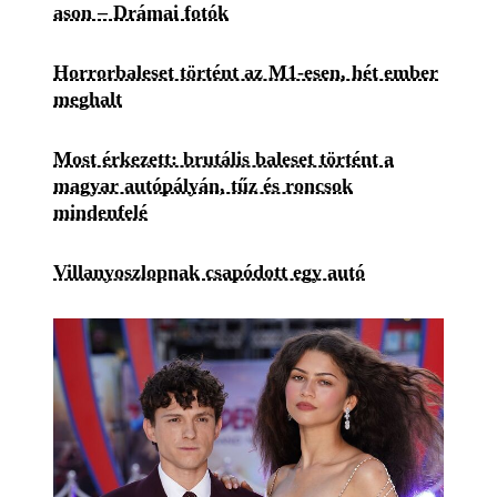
ason – Drámai fotók
Horrorbaleset történt az M1-esen, hét ember
meghalt
Most érkezett: brutális baleset történt a
magyar autópályán, tűz és roncsok
mindenfelé
Villanyoszlopnak csapódott egy autó