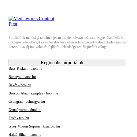
Portfóliónk minőségi tartalmat jelent minden olvasó számára. Egyedülálló elérést,
országos lefedettséget és változatos megjelenési lehetőséget biztosít. Folyamatosan
keressük az új irányokat és fejlődési lehetőségeket. Ez jövőnk záloga.
Regionális hírportálok
Bács-Kiskun - baon.hu
Baranya - bama.hu
Békés - beol.hu
Borsod-Abaúj-Zemplén - boon.hu
Csongrád - delmagyar.hu
Dunaújváros - duol.hu
Fejér - feol.hu
Győr-Moson-Sopron - kisalfold.hu
Hajdú-Bihar - haon.hu