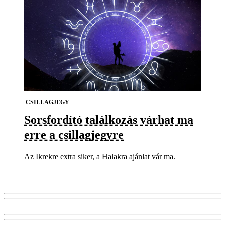
CSILLAGJEGY
Sorsfordító találkozás várhat ma
erre a csillagjegyre
Az Ikrekre extra siker, a Halakra ajánlat vár ma.