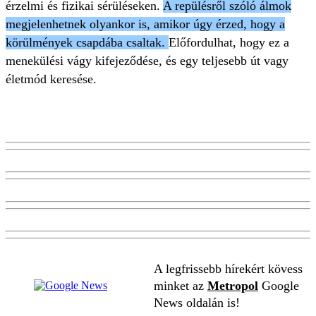
érzelmi és fizikai sérüléseken.
A repülésről szóló álmok
megjelenhetnek olyankor is, amikor úgy érzed, hogy a
körülmények csapdába csaltak.
Előfordulhat, hogy ez a
menekülési vágy kifejeződése, és egy teljesebb út vagy
életmód keresése.
A legfrissebb hírekért kövess
minket az
Metropol
Google
News oldalán is!