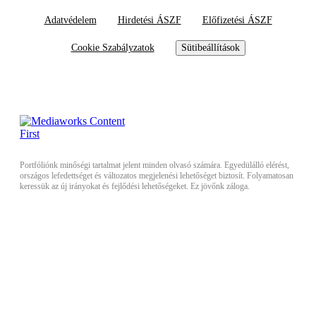
Adatvédelem
Hirdetési ÁSZF
Előfizetési ÁSZF
Cookie Szabályzatok
Sütibeállítások
Portfóliónk minőségi tartalmat jelent minden olvasó számára. Egyedülálló elérést,
országos lefedettséget és változatos megjelenési lehetőséget biztosít. Folyamatosan
keressük az új irányokat és fejlődési lehetőségeket. Ez jövőnk záloga.