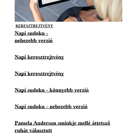
KERESZTREJTVÉNY
Napi sudoku -
nehezebb verzió
Napi keresztrejtvény
Napi keresztrejtvény
Napi sudoku - könnyebb verzió
Napi sudoku - nehezebb verzió
Pamela Anderson sminkje mellé áttetsző
ruhát választott