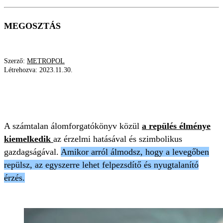
MEGOSZTÁS
Szerző:
METROPOL
Létrehozva:
2023.11.30.
ÜZENET
ÁLOMFEJTÉS
REPÜLÉS
MENEKÜLÉS
A számtalan álomforgatókönyv közül
a repülés élménye
kiemelkedik
az érzelmi hatásával és szimbolikus
gazdagságával.
Amikor arról álmodsz, hogy a levegőben
repülsz, az egyszerre lehet felpezsdítő és nyugtalanító
érzés.