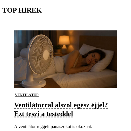
TOP HÍREK
VENTILÁTOR
Ventilátorral alszol egész éjjel?
Ezt teszi a testeddel
A ventilátor reggeli panaszokat is okozhat.