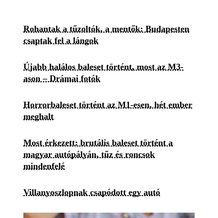
Rohantak a tűzoltók, a mentők: Budapesten
csaptak fel a lángok
Újabb halálos baleset történt, most az M3-
ason – Drámai fotók
Horrorbaleset történt az M1-esen, hét ember
meghalt
Most érkezett: brutális baleset történt a
magyar autópályán, tűz és roncsok
mindenfelé
Villanyoszlopnak csapódott egy autó