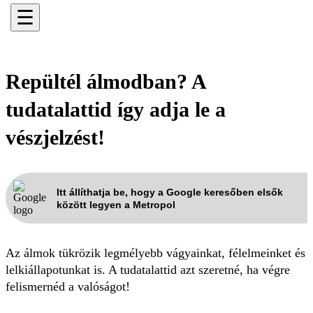
☰
Repültél álmodban? A
tudatalattid így adja le a
vészjelzést!
Itt állíthatja be, hogy a Google keresőben elsők
között legyen a Metropol
Az álmok tükrözik legmélyebb vágyainkat, félelmeinket és
lelkiállapotunkat is. A tudatalattid azt szeretné, ha végre
felismernéd a valóságot!