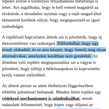
repülés érzése a személyes felszabadulás metaforája is
lehet. Azt sugallhatja, hogy le kell vetned magadról az
elvárások, a társadalmi nyomás vagy a saját magad által
támasztott korlátok súlyát, hogy megtapasztald az igazi
szabadságot.
A repüléssel kapcsolatos álmok azt is jelezhetik, hogy új
életszemléletre van szükséged.
Előfordulhat, hogy úgy
érzed, elakadtál, és ez arra késztet, hogy fontolj meg olyan
alternatívákat, amelyekre korábban nem gondoltál.
Az
álomban való repülés megtapasztalása azt a vágyat is
jelentheti, hogy túllépj a hétköznapokon és kapcsolatba
kerülj valami mélyebbel.
Az álmok persze az adott élethelyzet függvényében
többféle jelentéssel bírhatnak. Minden felett repülni egy
védekező mechanizmust is szimbolizálhat
, annak
tudatalatti felismerését, hogy képes vagy túljutni az