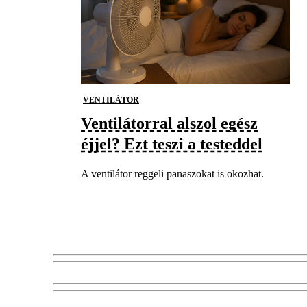
VENTILÁTOR
Ventilátorral alszol egész
éjjel? Ezt teszi a testeddel
A ventilátor reggeli panaszokat is okozhat.