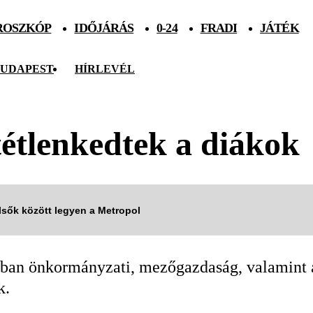
ROSZKÓP
IDŐJÁRÁS
0-24
FRADI
JÁTÉK
UDAPEST
HÍRLEVÉL
étlenkedtek a diákok
elsők között legyen a Metropol
ban önkormányzati, mezőgazdaság, valamint a 
k.