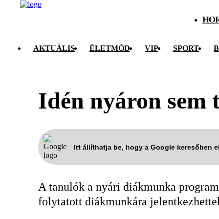
HO
AKTUÁLIS
ÉLETMÓD
VIP
SPORT
B
Idén nyáron sem t
Itt állíthatja be, hogy a Google keresőben 
A tanulók a nyári diákmunka program
folytatott diákmunkára jelentkezhette