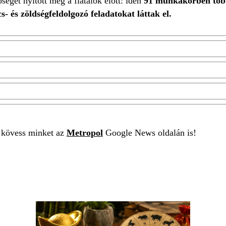
séget nyitott meg a fiatalok előtt: idén
91 munkakörben többe
s- és zöldségfeldolgozó feladatokat láttak el.
t kövess minket az
Metropol
Google News oldalán is!