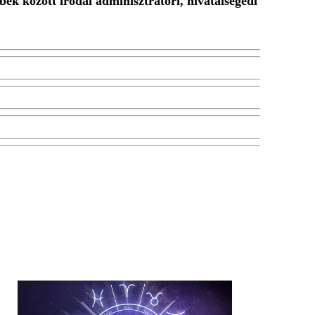
k között irodai adminisztrátori, hivatalsegédi