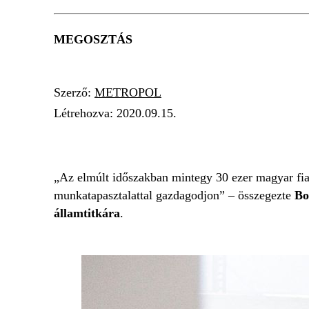
MEGOSZTÁS
Szerző:
METROPOL
Létrehozva:
2020.09.15.
ÖNKORMÁNYZAT
DIÁKOK
NYÁR
DI
„Az elmúlt időszakban mintegy 30 ezer magyar fiatal
munkatapasztalattal gazdagodjon” – összegezte
Bo
államtitkára
.