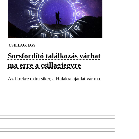
CSILLAGJEGY
Sorsfordító találkozás várhat
ma erre a csillagjegyre
Az Ikrekre extra siker, a Halakra ajánlat vár ma.