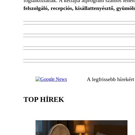
foglalkoztattak. A kétfajta alprogram számos lehető
felszolgáló, recepciós, kisállattenyésztő, gyümölc
A legfrissebb hírekér
TOP HÍREK