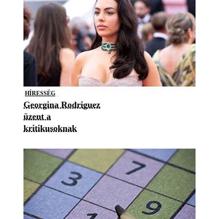
HÍRESSÉG
Georgina Rodriguez
üzent a
kritikusoknak