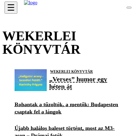
☰
WEKERLEI
KÖNYVTÁR
WEKERLEI KÖNYVTÁR
„Verses” humor egy
héten át
Rohantak a tűzoltók, a mentők: Budapesten
csaptak fel a lángok
Újabb halálos baleset történt, most az M3-
ason – Drámai fotók