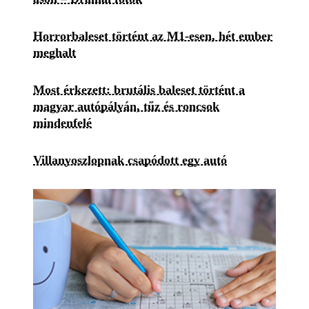
Horrorbaleset történt az M1-esen, hét ember
meghalt
Most érkezett: brutális baleset történt a
magyar autópályán, tűz és roncsok
mindenfelé
Villanyoszlopnak csapódott egy autó