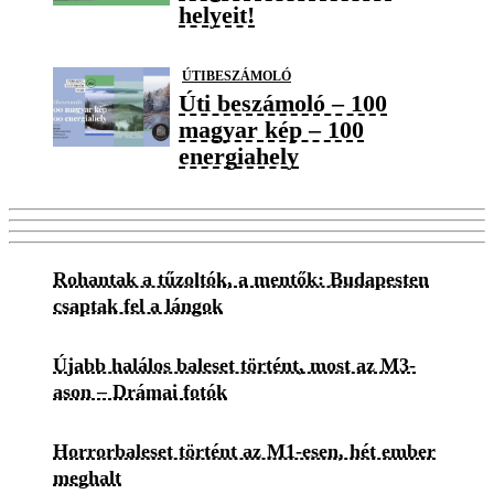
helyeit!
ÚTIBESZÁMOLÓ
Úti beszámoló – 100
magyar kép – 100
energiahely
Rohantak a tűzoltók, a mentők: Budapesten
csaptak fel a lángok
Újabb halálos baleset történt, most az M3-
ason – Drámai fotók
Horrorbaleset történt az M1-esen, hét ember
meghalt