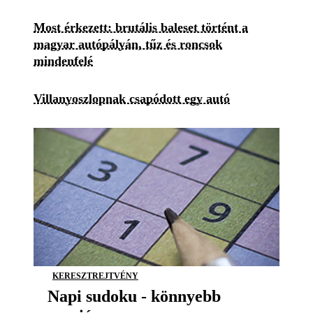
Most érkezett: brutális baleset történt a
magyar autópályán, tűz és roncsok
mindenfelé
Villanyoszlopnak csapódott egy autó
KERESZTREJTVÉNY
Napi sudoku - könnyebb