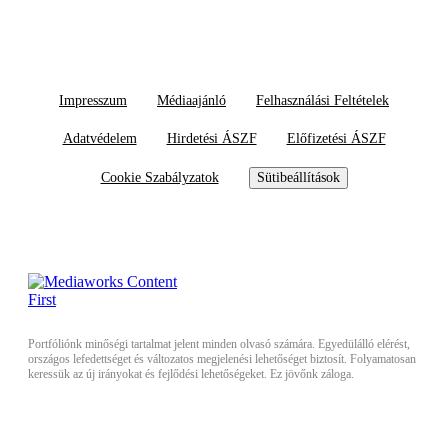
Impresszum
Médiaajánló
Felhasználási Feltételek
Adatvédelem
Hirdetési ÁSZF
Előfizetési ÁSZF
Cookie Szabályzatok
Sütibeállítások
Portfóliónk minőségi tartalmat jelent minden olvasó számára. Egyedülálló elérést,
országos lefedettséget és változatos megjelenési lehetőséget biztosít. Folyamatosan
keressük az új irányokat és fejlődési lehetőségeket. Ez jövőnk záloga.