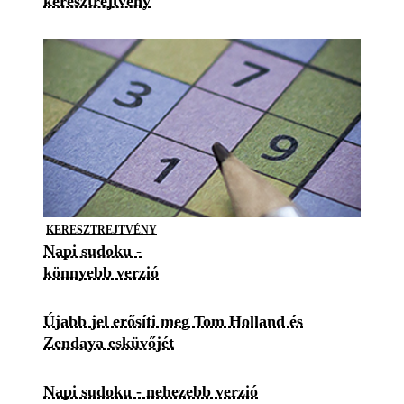
keresztrejtvény
KERESZTREJTVÉNY
Napi sudoku -
könnyebb verzió
Újabb jel erősíti meg Tom Holland és
Zendaya esküvőjét
Napi sudoku - nehezebb verzió