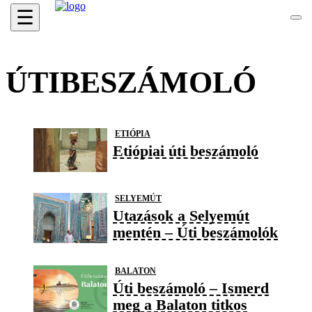
☰
ÚTIBESZÁMOLÓ
ETIÓPIA
Etiópiai úti beszámoló
SELYEMÚT
Utazások a Selyemút
mentén – Úti beszámolók
BALATON
Úti beszámoló – Ismerd
meg a Balaton titkos