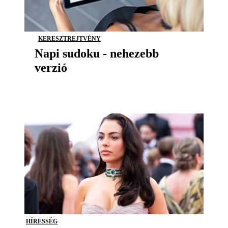
KERESZTREJTVÉNY
Napi sudoku - nehezebb
verzió
HÍRESSÉG