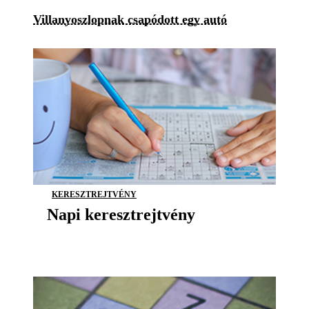
Villanyoszlopnak csapódott egy autó
KERESZTREJTVÉNY
Napi keresztrejtvény