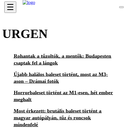
☰
URGEN
Rohantak a tűzoltók, a mentők: Budapesten
csaptak fel a lángok
Újabb halálos baleset történt, most az M3-
ason – Drámai fotók
Horrorbaleset történt az M1-esen, hét ember
meghalt
Most érkezett: brutális baleset történt a
magyar autópályán, tűz és roncsok
mindenfelé