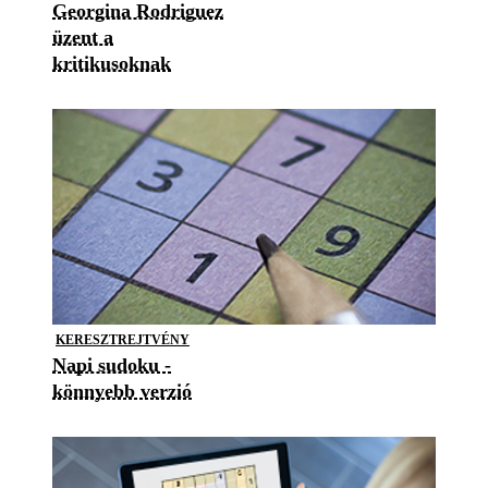
Georgina Rodriguez
üzent a
kritikusoknak
KERESZTREJTVÉNY
Napi sudoku -
könnyebb verzió